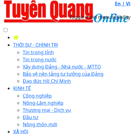
En |
Vi
Toggle main menu visibility
THỜI SỰ - CHÍNH TRỊ
Tin trong tỉnh
Tin trong nước
Xây dựng Đảng - Nhà nước - MTTQ
Bảo vệ nền tảng tư tưởng của Đảng
Đạo đức Hồ Chí Minh
KINH TẾ
Công nghiệp
Nông-Lâm nghiệp
Thương mại - Dịch vụ
Đầu tư
Nông thôn mới
XÃ HỘI