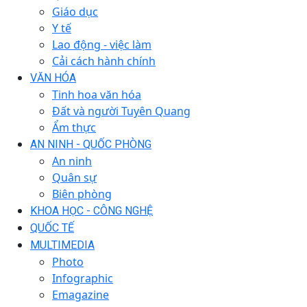
Giáo dục
Y tế
Lao động - việc làm
Cải cách hành chính
VĂN HÓA
Tinh hoa văn hóa
Đất và người Tuyên Quang
Ẩm thực
AN NINH - QUỐC PHÒNG
An ninh
Quân sự
Biên phòng
KHOA HỌC - CÔNG NGHỆ
QUỐC TẾ
MULTIMEDIA
Photo
Infographic
Emagazine