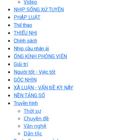
Video
NHỊP SỐNG XỨ TUYÊN
PHÁP LUẬT
Thể thao
THIẾU NHI
Chính sách
Nhịp cầu nhân ái
ỐNG KÍNH PHÓNG VIÊN
Giải trí
Người tốt - Việc tốt
GÓC NHÌN
XÃ LUẬN - VẤN ĐỀ KỲ NÀY
NỀN TẢNG SỐ
Truyền hình
Thời sự
Chuyên đề
Văn nghệ
Dân tộc