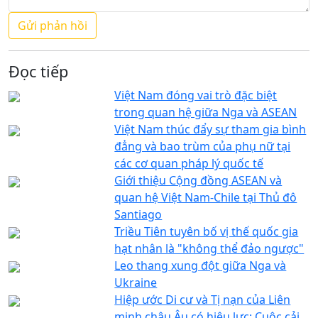
Đọc tiếp
Việt Nam đóng vai trò đặc biệt
trong quan hệ giữa Nga và ASEAN
Việt Nam thúc đẩy sự tham gia bình
đẳng và bao trùm của phụ nữ tại
các cơ quan pháp lý quốc tế
Giới thiệu Cộng đồng ASEAN và
quan hệ Việt Nam-Chile tại Thủ đô
Santiago
Triều Tiên tuyên bố vị thế quốc gia
hạt nhân là "không thể đảo ngược"
Leo thang xung đột giữa Nga và
Ukraine
Hiệp ước Di cư và Tị nạn của Liên
minh châu Âu có hiệu lực: Cuộc cải