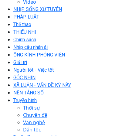
Video
NHỊP SỐNG XỨ TUYÊN
PHÁP LUẬT
Thể thao
THIẾU NHI
Chính sách
Nhịp cầu nhân ái
ỐNG KÍNH PHÓNG VIÊN
Giải trí
Người tốt - Việc tốt
GÓC NHÌN
XÃ LUẬN - VẤN ĐỀ KỲ NÀY
NỀN TẢNG SỐ
Truyền hình
Thời sự
Chuyên đề
Văn nghệ
Dân tộc