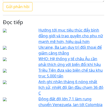
Đọc tiếp
Hướng tới mục tiêu thúc đẩy bình
đẳng giới và trao quyền cho phụ nữ
mạnh mẽ hơn, hiệu quả hơn
Ukraine, Ba Lan duy trì đối thoại để
giảm căng thẳng
WHO: Hệ thống y tế châu Âu cần
phải thích ứng với biến đổi khí hậu
Triều Tiên đưa vào biên chế tàu khu
trục 5.000 tấn
Anh ghi nhận tháng 6 nóng nhất
lịch sử, nhiệt độ lần đầu chạm 36 độ
C
Động đất độ lớn 7,1 làm rung
chuyển Venezuela, lan tới Colombia