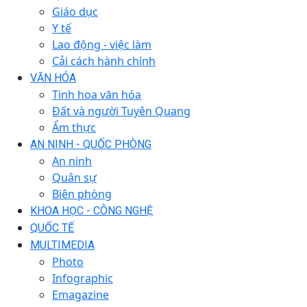
Giáo dục
Y tế
Lao động - việc làm
Cải cách hành chính
VĂN HÓA
Tinh hoa văn hóa
Đất và người Tuyên Quang
Ẩm thực
AN NINH - QUỐC PHÒNG
An ninh
Quân sự
Biên phòng
KHOA HỌC - CÔNG NGHỆ
QUỐC TẾ
MULTIMEDIA
Photo
Infographic
Emagazine