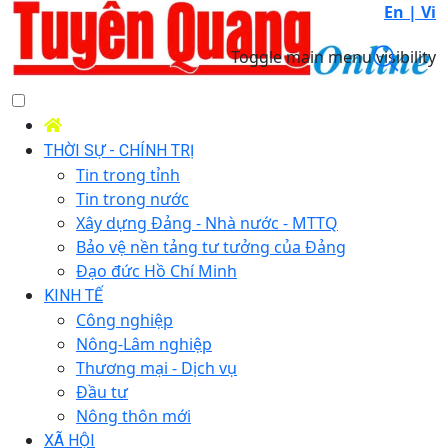
En |
Vi
Toggle main menu visibility
THỜI SỰ - CHÍNH TRỊ
Tin trong tỉnh
Tin trong nước
Xây dựng Đảng - Nhà nước - MTTQ
Bảo vệ nền tảng tư tưởng của Đảng
Đạo đức Hồ Chí Minh
KINH TẾ
Công nghiệp
Nông-Lâm nghiệp
Thương mại - Dịch vụ
Đầu tư
Nông thôn mới
XÃ HỘI