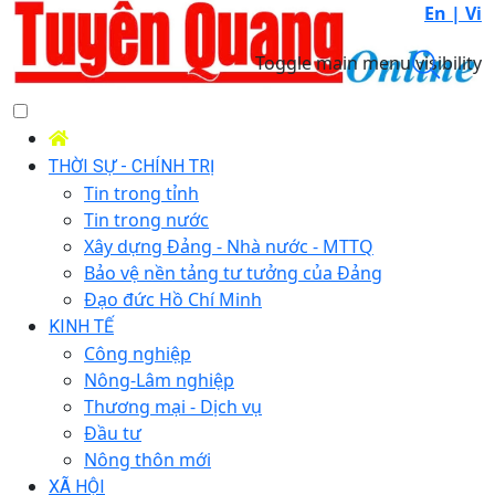
En |
Vi
Toggle main menu visibility
THỜI SỰ - CHÍNH TRỊ
Tin trong tỉnh
Tin trong nước
Xây dựng Đảng - Nhà nước - MTTQ
Bảo vệ nền tảng tư tưởng của Đảng
Đạo đức Hồ Chí Minh
KINH TẾ
Công nghiệp
Nông-Lâm nghiệp
Thương mại - Dịch vụ
Đầu tư
Nông thôn mới
XÃ HỘI