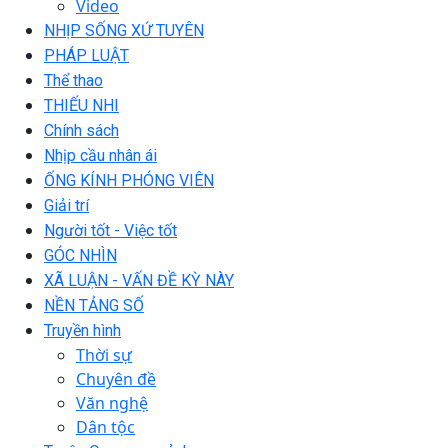
Video
NHỊP SỐNG XỨ TUYÊN
PHÁP LUẬT
Thể thao
THIẾU NHI
Chính sách
Nhịp cầu nhân ái
ỐNG KÍNH PHÓNG VIÊN
Giải trí
Người tốt - Việc tốt
GÓC NHÌN
XÃ LUẬN - VẤN ĐỀ KỲ NÀY
NỀN TẢNG SỐ
Truyền hình
Thời sự
Chuyên đề
Văn nghệ
Dân tộc