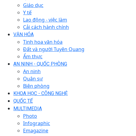
Giáo dục
Y tế
Lao động - việc làm
Cải cách hành chính
VĂN HÓA
Tinh hoa văn hóa
Đất và người Tuyên Quang
Ẩm thực
AN NINH - QUỐC PHÒNG
An ninh
Quân sự
Biên phòng
KHOA HỌC - CÔNG NGHỆ
QUỐC TẾ
MULTIMEDIA
Photo
Infographic
Emagazine