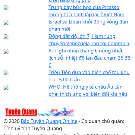
Trưng bày bức họa của Picasso
mừng hòa bình lập lại ở Việt Nam
Israel và Liban khởi động vòng đàm
phán mới
Động đất độ lớn 7,1 làm rung
chuyển Venezuela, lan tới Colombia
Anh ghi nhận tháng 6 nóng nhất
lịch sử, nhiệt độ lần đầu chạm 36 độ
C
Triều Tiên đưa vào biên chế tàu khu
trục 5.000 tấn
WHO: Hệ thống y tế châu Âu cần
phải thích ứng với biến đổi khí hậu
© 2020
Báo Tuyên Quang Online
- Cơ quan chủ quản:
Tỉnh uỷ tỉnh Tuyên Quang