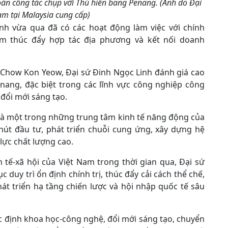
Đoàn công tác chụp với Thủ hiến bang Penang. (Ảnh do Đại
am tại Malaysia cung cấp)
inh vừa qua đã có các hoạt động làm việc với chính
 thúc đẩy hợp tác địa phương và kết nối doanh
g Chow Kon Yeow, Đại sứ Đinh Ngọc Linh đánh giá cao
nang, đặc biệt trong các lĩnh vực công nghiệp công
 đổi mới sáng tạo.
là một trong những trung tâm kinh tế năng động của
hút đầu tư, phát triển chuỗi cung ứng, xây dựng hệ
lực chất lượng cao.
 tế-xã hội của Việt Nam trong thời gian qua, Đại sứ
 duy trì ổn định chính trị, thúc đẩy cải cách thể chế,
át triển hạ tầng chiến lược và hội nhập quốc tế sâu
ác định khoa học-công nghệ, đổi mới sáng tạo, chuyển