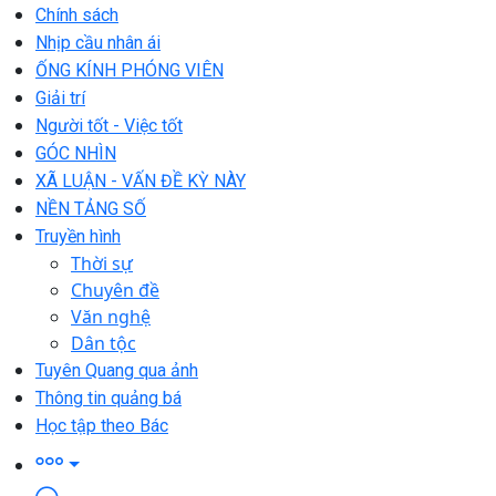
Chính sách
Nhịp cầu nhân ái
ỐNG KÍNH PHÓNG VIÊN
Giải trí
Người tốt - Việc tốt
GÓC NHÌN
XÃ LUẬN - VẤN ĐỀ KỲ NÀY
NỀN TẢNG SỐ
Truyền hình
Thời sự
Chuyên đề
Văn nghệ
Dân tộc
Tuyên Quang qua ảnh
Thông tin quảng bá
Học tập theo Bác