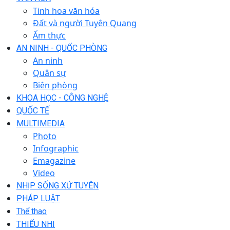
Tinh hoa văn hóa
Đất và người Tuyên Quang
Ẩm thực
AN NINH - QUỐC PHÒNG
An ninh
Quân sự
Biên phòng
KHOA HỌC - CÔNG NGHỆ
QUỐC TẾ
MULTIMEDIA
Photo
Infographic
Emagazine
Video
NHỊP SỐNG XỨ TUYÊN
PHÁP LUẬT
Thể thao
THIẾU NHI