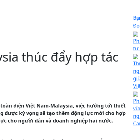
Bạ
Đọc
Ph
tư
sia thúc đẩy hợp tác
Th
ng
gi
Vi
Ph
 toàn diện Việt Nam-Malaysia, việc hướng tới thiết
vữ
ng được kỳ vọng sẽ tạo thêm động lực mới cho hợp
ng
thực cho người dân và doanh nghiệp hai nước.
Ca