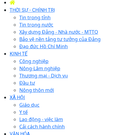
THỜI SỰ - CHÍNH TRỊ
Tin trong tỉnh
Tin trong nước
Xây dựng Đảng - Nhà nước - MTTQ
Bảo vệ nền tảng tư tưởng của Đảng
Đạo đức Hồ Chí Minh
KINH TẾ
Công nghiệp
Nông-Lâm nghiệp
Thương mại - Dịch vụ
Đầu tư
Nông thôn mới
XÃ HỘI
Giáo dục
Y tế
Lao động - việc làm
Cải cách hành chính
VĂN HÓA