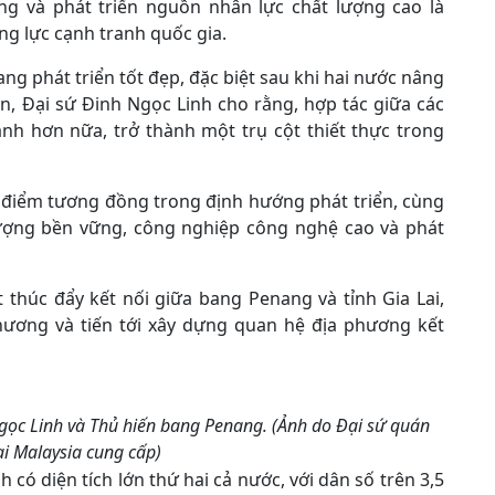
ợng và phát triển nguồn nhân lực chất lượng cao là
g lực cạnh tranh quốc gia.
g phát triển tốt đẹp, đặc biệt sau khi hai nước nâng
ện, Đại sứ Đinh Ngọc Linh cho rằng, hợp tác giữa các
h hơn nữa, trở thành một trụ cột thiết thực trong
u điểm tương đồng trong định hướng phát triển, cùng
 lượng bền vững, công nghiệp công nghệ cao và phát
 thúc đẩy kết nối giữa bang Penang và tỉnh Gia Lai,
phương và tiến tới xây dựng quan hệ địa phương kết
gọc Linh và Thủ hiến bang Penang. (Ảnh do Đại sứ quán
ại Malaysia cung cấp)
nh có diện tích lớn thứ hai cả nước, với dân số trên 3,5