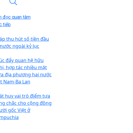
n đọc quan tâm
 tiếp
áp thu hút số tiền đầu
 nước ngoài kỷ lục
úc đẩy quan hệ hữu
hị, hợp tác nhiều mặt
ữa địa phương hai nước
ệt Nam-Ba Lan
át huy vai trò điểm tựa
ng chắc cho cộng đồng
ười gốc Việt ở
mpuchia