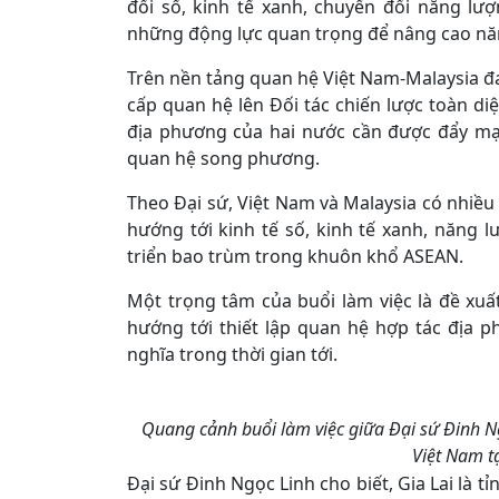
đổi số, kinh tế xanh, chuyển đổi năng lư
những động lực quan trọng để nâng cao năn
Trên nền tảng quan hệ Việt Nam-Malaysia đan
cấp quan hệ lên Đối tác chiến lược toàn di
địa phương của hai nước cần được đẩy mạn
quan hệ song phương.
Theo Đại sứ, Việt Nam và Malaysia có nhiề
hướng tới kinh tế số, kinh tế xanh, năng
triển bao trùm trong khuôn khổ ASEAN.
Một trọng tâm của buổi làm việc là đề xuất
hướng tới thiết lập quan hệ hợp tác địa 
nghĩa trong thời gian tới.
Quang cảnh buổi làm việc giữa Đại sứ Đinh N
Việt Nam t
Đại sứ Đinh Ngọc Linh cho biết, Gia Lai là tỉ