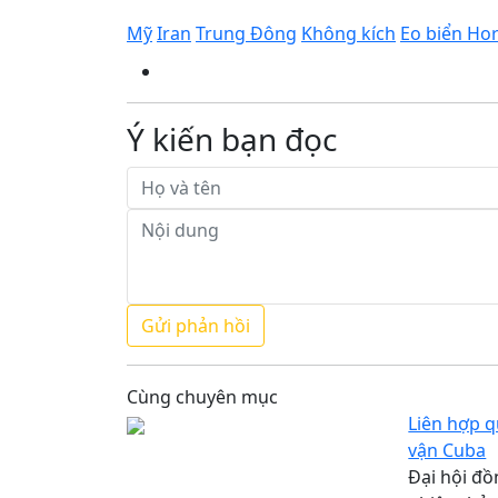
Mỹ
Iran
Trung Đông
Không kích
Eo biển Ho
Ý kiến bạn đọc
Cùng chuyên mục
Liên hợp q
vận Cuba
Đại hội đồ