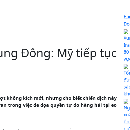
Bạ
Đọc
Xu
Ir
ung Đông: Mỹ tiếp tục
80
vự
Tổ
đư
sác
kh
ợt không kích mới, nhưng cho biết chiến dịch này
ran trong việc đe dọa quyền tự do hàng hải tại eo
Ng
xu
ổn
nư