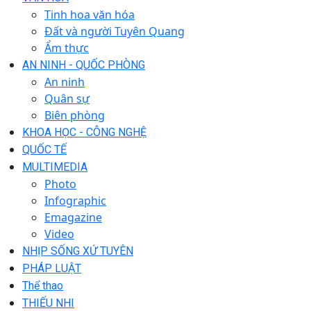
Tinh hoa văn hóa
Đất và người Tuyên Quang
Ẩm thực
AN NINH - QUỐC PHÒNG
An ninh
Quân sự
Biên phòng
KHOA HỌC - CÔNG NGHỆ
QUỐC TẾ
MULTIMEDIA
Photo
Infographic
Emagazine
Video
NHỊP SỐNG XỨ TUYÊN
PHÁP LUẬT
Thể thao
THIẾU NHI