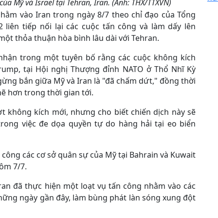
ủa Mỹ và Israel tại Tehran, Iran. (Ảnh: THX/TTXVN)
hằm vào Iran trong ngày 8/7 theo chỉ đạo của Tổng
iên tiếp nối lại các cuộc tấn công và làm dấy lên
một thỏa thuận hòa bình lâu dài với Tehran.
hận trong một tuyên bố rằng các cuộc không kích
Trump, tại Hội nghị Thượng đỉnh NATO ở Thổ Nhĩ Kỳ
gừng bắn giữa Mỹ và Iran là "đã chấm dứt," đồng thời
 hơn trong thời gian tới.
t không kích mới, nhưng cho biết chiến dịch này sẽ
trong việc đe dọa quyền tự do hàng hải tại eo biển
n công các cơ sở quân sự của Mỹ tại Bahrain và Kuwait
ôm 7/7.
an đã thực hiện một loạt vụ tấn công nhằm vào các
hững ngày gần đây, làm bùng phát làn sóng xung đột