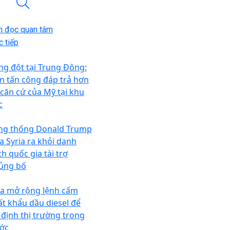
n đọc quan tâm
 tiếp
ng đột tại Trung Đông:
an tấn công đáp trả hơn
 căn cứ của Mỹ tại khu
c
ng thống Donald Trump
a Syria ra khỏi danh
h quốc gia tài trợ
ủng bố
a mở rộng lệnh cấm
ất khẩu dầu diesel để
 định thị trường trong
ớc