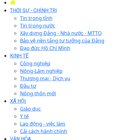
THỜI SỰ - CHÍNH TRỊ
Tin trong tỉnh
Tin trong nước
Xây dựng Đảng - Nhà nước - MTTQ
Bảo vệ nền tảng tư tưởng của Đảng
Đạo đức Hồ Chí Minh
KINH TẾ
Công nghiệp
Nông-Lâm nghiệp
Thương mại - Dịch vụ
Đầu tư
Nông thôn mới
XÃ HỘI
Giáo dục
Y tế
Lao động - việc làm
Cải cách hành chính
VĂN HÓA