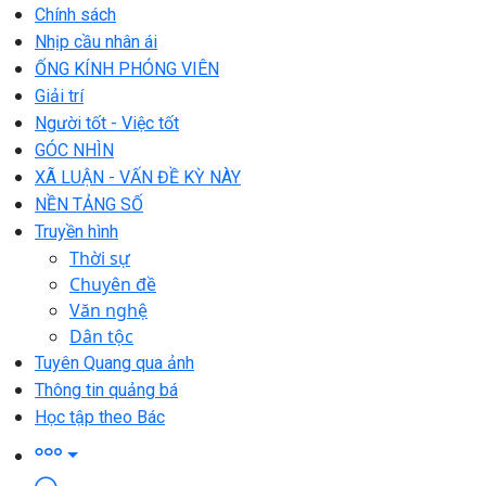
Chính sách
Nhịp cầu nhân ái
ỐNG KÍNH PHÓNG VIÊN
Giải trí
Người tốt - Việc tốt
GÓC NHÌN
XÃ LUẬN - VẤN ĐỀ KỲ NÀY
NỀN TẢNG SỐ
Truyền hình
Thời sự
Chuyên đề
Văn nghệ
Dân tộc
Tuyên Quang qua ảnh
Thông tin quảng bá
Học tập theo Bác