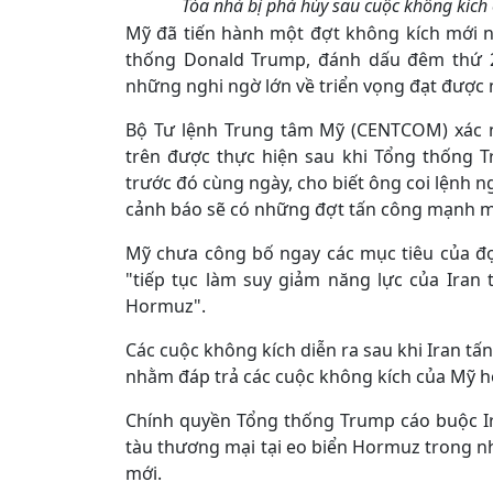
Tòa nhà bị phá hủy sau cuộc không kích c
Mỹ đã tiến hành một đợt không kích mới n
thống Donald Trump, đánh dấu đêm thứ 2 l
những nghi ngờ lớn về triển vọng đạt được 
Bộ Tư lệnh Trung tâm Mỹ (CENTCOM) xác n
trên được thực hiện sau khi Tổng thống 
trước đó cùng ngày, cho biết ông coi lệnh n
cảnh báo sẽ có những đợt tấn công mạnh mẽ
Mỹ chưa công bố ngay các mục tiêu của đợ
"tiếp tục làm suy giảm năng lực của Iran 
Hormuz".
Các cuộc không kích diễn ra sau khi Iran tấ
nhằm đáp trả các cuộc không kích của Mỹ h
Chính quyền Tổng thống Trump cáo buộc Ir
tàu thương mại tại eo biển Hormuz trong n
mới.