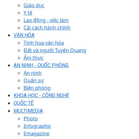
Giáo dục
Y tế
Lao động - việc làm
Cải cách hành chính
VĂN HÓA
Tinh hoa văn hóa
Đất và người Tuyên Quang
Ẩm thực
AN NINH - QUỐC PHÒNG
An ninh
Quân sự
Biên phòng
KHOA HỌC - CÔNG NGHỆ
QUỐC TẾ
MULTIMEDIA
Photo
Infographic
Emagazine