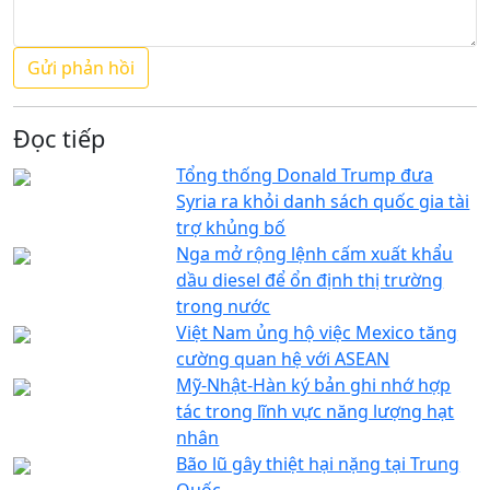
Đọc tiếp
Tổng thống Donald Trump đưa
Syria ra khỏi danh sách quốc gia tài
trợ khủng bố
Nga mở rộng lệnh cấm xuất khẩu
dầu diesel để ổn định thị trường
trong nước
Việt Nam ủng hộ việc Mexico tăng
cường quan hệ với ASEAN
Mỹ-Nhật-Hàn ký bản ghi nhớ hợp
tác trong lĩnh vực năng lượng hạt
nhân
Bão lũ gây thiệt hại nặng tại Trung
Quốc