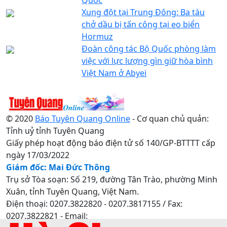
Xung đột tại Trung Đông: Ba tàu
chở dầu bị tấn công tại eo biển
Hormuz
Đoàn công tác Bộ Quốc phòng làm
việc với lực lượng gìn giữ hòa bình
Việt Nam ở Abyei
© 2020
Báo Tuyên Quang Online
- Cơ quan chủ quản:
Tỉnh uỷ tỉnh Tuyên Quang
Giấy phép hoạt động báo điện tử số 140/GP-BTTTT cấp
ngày 17/03/2022
Giám đốc: Mai Đức Thông
Trụ sở Tòa soạn: Số 219, đường Tân Trào, phường Minh
Xuân, tỉnh Tuyên Quang, Việt Nam.
Điện thoại: 0207.3822820 - 0207.3817155 / Fax:
0207.3822821 - Email: