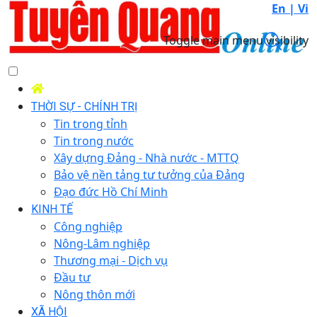
En |
Vi
Toggle main menu visibility
THỜI SỰ - CHÍNH TRỊ
Tin trong tỉnh
Tin trong nước
Xây dựng Đảng - Nhà nước - MTTQ
Bảo vệ nền tảng tư tưởng của Đảng
Đạo đức Hồ Chí Minh
KINH TẾ
Công nghiệp
Nông-Lâm nghiệp
Thương mại - Dịch vụ
Đầu tư
Nông thôn mới
XÃ HỘI