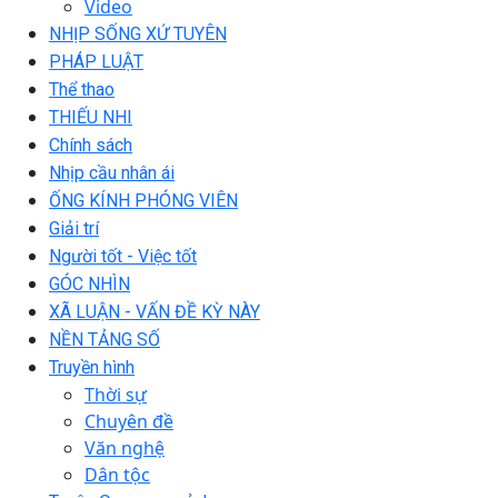
Video
NHỊP SỐNG XỨ TUYÊN
PHÁP LUẬT
Thể thao
THIẾU NHI
Chính sách
Nhịp cầu nhân ái
ỐNG KÍNH PHÓNG VIÊN
Giải trí
Người tốt - Việc tốt
GÓC NHÌN
XÃ LUẬN - VẤN ĐỀ KỲ NÀY
NỀN TẢNG SỐ
Truyền hình
Thời sự
Chuyên đề
Văn nghệ
Dân tộc