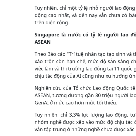
Tuy nhiên, chỉ một tỷ lệ nhỏ người lao độn
động cao nhất, và đến nay vẫn chưa có bằn
trên diện rộng...
Singapore là nước có tỷ lệ người lao đ
ASEAN
Theo Báo cáo "Trí tuệ nhân tạo tạo sinh và 
xáo trộn còn hạn chế, mức độ sẵn sàng ch
việc làm và thị trường lao động tại 11 quố
chịu tác động của AI cũng như xu hướng ứn
Nghiên cứu của Tổ chức Lao động Quốc tế (
ASEAN, tương đương gần 80 triệu người lao
GenAI ở mức cao hơn mức tối thiểu.
Tuy nhiên, chỉ 3,3% lực lượng lao động, t
nhóm nghề được xếp vào mức độ chịu tác đ
vẫn tập trung ở những nghề chưa được xác đ