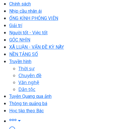
Chính sách
Nhịp cầu nhân ái
ỐNG KÍNH PHÓNG VIÊN
Giải trí
Người tốt - Việc tốt
GÓC NHÌN
XÃ LUẬN - VẤN ĐỀ KỲ NÀY
NỀN TẢNG SỐ
Truyền hình
Thời sự
Chuyên đề
Văn nghệ
Dân tộc
Tuyên Quang qua ảnh
Thông tin quảng bá
Học tập theo Bác