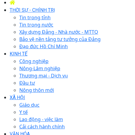
THỜI SỰ - CHÍNH TRỊ
Tin trong tỉnh
Tin trong nước
Xây dựng Đảng - Nhà nước - MTTQ
Bảo vệ nền tảng tư tưởng của Đảng
Đạo đức Hồ Chí Minh
KINH TẾ
Công nghiệp
Nông-Lâm nghiệp
Thương mại - Dịch vụ
Đầu tư
Nông thôn mới
XÃ HỘI
Giáo dục
Y tế
Lao động - việc làm
Cải cách hành chính
VĂN HÓA