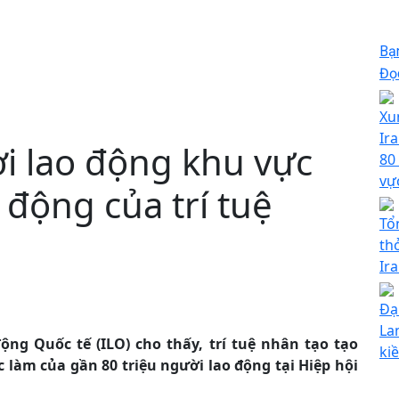
Bạ
Đọc
Xu
Ir
i lao động khu vực
80
vự
 động của trí tuệ
Tổ
th
Ira
Đạ
La
ng Quốc tế (ILO) cho thấy, trí tuệ nhân tạo tạo
ki
c làm của gần 80 triệu người lao động tại Hiệp hội