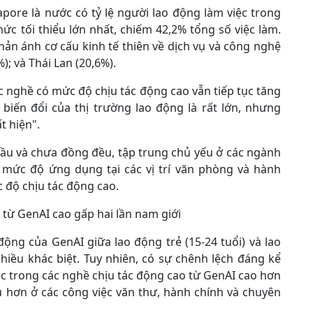
apore là nước có tỷ lệ người lao động làm việc trong
c tối thiểu lớn nhất, chiếm 42,2% tổng số việc làm.
phản ánh cơ cấu kinh tế thiên về dịch vụ và công nghệ
); và Thái Lan (20,6%).
c nghề có mức độ chịu tác động cao vẫn tiếp tục tăng
biến đổi của thị trường lao động là rất lớn, nhưng
t hiện".
đầu và chưa đồng đều, tập trung chủ yếu ở các ngành
 mức độ ứng dụng tại các vị trí văn phòng và hành
 độ chịu tác động cao.
từ GenAI cao gấp hai lần nam giới
ộng của GenAI giữa lao động trẻ (15-24 tuổi) và lao
iều khác biệt. Tuy nhiên, có sự chênh lệch đáng kể
c trong các nghề chịu tác động cao từ GenAI cao hơn
u hơn ở các công việc văn thư, hành chính và chuyên