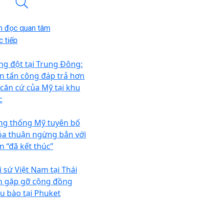
n đọc quan tâm
 tiếp
ng đột tại Trung Đông:
an tấn công đáp trả hơn
 căn cứ của Mỹ tại khu
c
ng thống Mỹ tuyên bố
ỏa thuận ngừng bắn với
n “đã kết thúc”
i sứ Việt Nam tại Thái
n gặp gỡ cộng đồng
ều bào tại Phuket