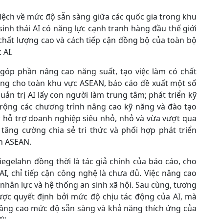
lệch về mức độ sẵn sàng giữa các quốc gia trong khu
sinh thái AI có năng lực cạnh tranh hàng đầu thế giới
chất lượng cao và cách tiếp cận đồng bộ của toàn bộ
 AI.
góp phần nâng cao năng suất, tạo việc làm có chất
bằng cho toàn khu vực ASEAN, báo cáo đề xuất một số
ản trị AI lấy con người làm trung tâm; phát triển kỹ
ộng các chương trình nâng cao kỹ năng và đào tạo
n; hỗ trợ doanh nghiệp siêu nhỏ, nhỏ và vừa vượt qua
tăng cường chia sẻ tri thức và phối hợp phát triển
ên ASEAN.
iegelahn đồng thời là tác giả chính của báo cáo, cho
nAI, chỉ tiếp cận công nghệ là chưa đủ. Việc nâng cao
hân lực và hệ thống an sinh xã hội. Sau cùng, tương
được quyết định bởi mức độ chịu tác động của AI, mà
âng cao mức độ sẵn sàng và khả năng thích ứng của