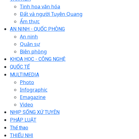
Tinh hoa văn hóa
Đất và người Tuyên Quang
Ẩm thực
AN NINH - QUỐC PHÒNG
An ninh
Quân sự
Biên phòng
KHOA HỌC - CÔNG NGHỆ
QUỐC TẾ
MULTIMEDIA
Photo
Infographic
Emagazine
Video
NHỊP SỐNG XỨ TUYÊN
PHÁP LUẬT
Thể thao
THIẾU NHI