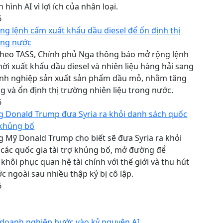
 hình AI vì lợi ích của nhân loại.
6
g lệnh cấm xuất khẩu dầu diesel để ổn định thị
ong nước
 theo TASS, Chính phủ Nga thông báo mở rộng lệnh
ời xuất khẩu dầu diesel và nhiên liệu hàng hải sang
anh nghiệp sản xuất sản phẩm dầu mỏ, nhằm tăng
 và ổn định thị trường nhiên liệu trong nước.
6
g Donald Trump đưa Syria ra khỏi danh sách quốc
ợ khủng bố
 Mỹ Donald Trump cho biết sẽ đưa Syria ra khỏi
các quốc gia tài trợ khủng bố, mở đường để
hôi phục quan hệ tài chính với thế giới và thu hút
c ngoài sau nhiều thập kỷ bị cô lập.
6