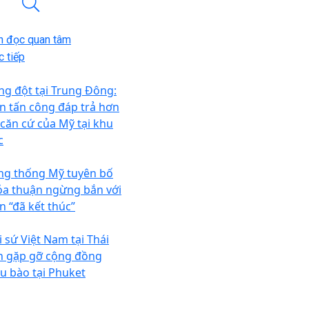
n đọc quan tâm
 tiếp
ng đột tại Trung Đông:
an tấn công đáp trả hơn
 căn cứ của Mỹ tại khu
c
ng thống Mỹ tuyên bố
ỏa thuận ngừng bắn với
n “đã kết thúc”
i sứ Việt Nam tại Thái
n gặp gỡ cộng đồng
ều bào tại Phuket