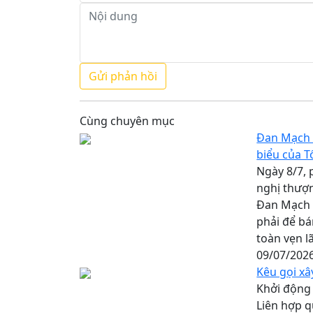
Cùng chuyên mục
Đan Mạch 
biểu của 
Ngày 8/7, 
nghị thượn
Đan Mạch 
phải để bá
toàn vẹn l
09/07/202
Kêu gọi xâ
Khởi động đ
Liên hợp q