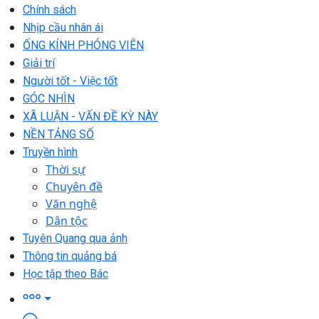
Chính sách
Nhịp cầu nhân ái
ỐNG KÍNH PHÓNG VIÊN
Giải trí
Người tốt - Việc tốt
GÓC NHÌN
XÃ LUẬN - VẤN ĐỀ KỲ NÀY
NỀN TẢNG SỐ
Truyền hình
Thời sự
Chuyên đề
Văn nghệ
Dân tộc
Tuyên Quang qua ảnh
Thông tin quảng bá
Học tập theo Bác