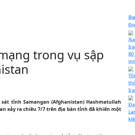
Bạ
Đọc
Xu
Ir
 mạng trong vụ sập
80
vự
istan
Tổ
th
Ira
 sát tỉnh Samangan (Afghanistan) Hashmatullah
Đạ
n xảy ra chiều 7/7 trên địa bàn tỉnh đã khiến một
La
ki