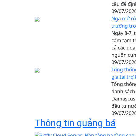
cầu để định
09/07/202
Nga mở rộn
trường tr
Ngày 8-7,
cấm tạm th
cả các do
nguồn cung
09/07/202
Tổng thốn
gia tài tr
Tổng thống
danh sách 
Damascus k
đầu tư nướ
09/07/202
Thông tin quảng bá