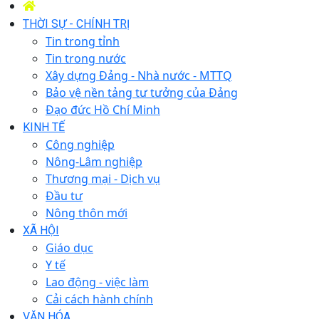
THỜI SỰ - CHÍNH TRỊ
Tin trong tỉnh
Tin trong nước
Xây dựng Đảng - Nhà nước - MTTQ
Bảo vệ nền tảng tư tưởng của Đảng
Đạo đức Hồ Chí Minh
KINH TẾ
Công nghiệp
Nông-Lâm nghiệp
Thương mại - Dịch vụ
Đầu tư
Nông thôn mới
XÃ HỘI
Giáo dục
Y tế
Lao động - việc làm
Cải cách hành chính
VĂN HÓA