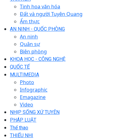
Tinh hoa văn hóa
Đất và người Tuyên Quang
Ẩm thực
AN NINH - QUỐC PHÒNG
An ninh
Quân sự
Biên phòng
KHOA HỌC - CÔNG NGHỆ
QUỐC TẾ
MULTIMEDIA
Photo
Infographic
Emagazine
Video
NHỊP SỐNG XỨ TUYÊN
PHÁP LUẬT
Thể thao
THIẾU NHI