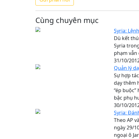
Cùng chuyên mục
Syria: Lện
Dù kết thú
Syria tron
phạm vẫn 
31/10/201
Quản lý dạ
Sự hợp tác
dạy thêm h
“ép buộc” 
bậc phụ hu
30/10/201
Syria: Đá
Theo AP và
ngày 29/10
ngoại ô Ja