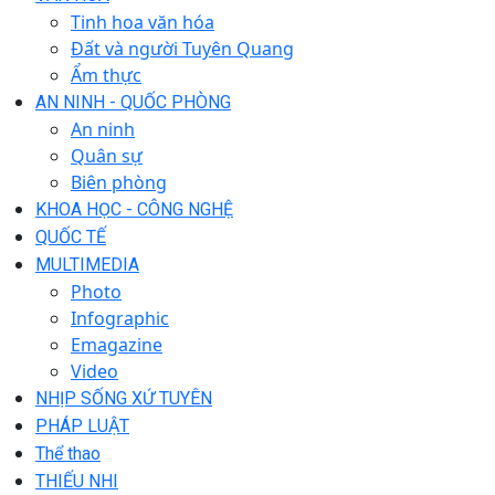
Tinh hoa văn hóa
Đất và người Tuyên Quang
Ẩm thực
AN NINH - QUỐC PHÒNG
An ninh
Quân sự
Biên phòng
KHOA HỌC - CÔNG NGHỆ
QUỐC TẾ
MULTIMEDIA
Photo
Infographic
Emagazine
Video
NHỊP SỐNG XỨ TUYÊN
PHÁP LUẬT
Thể thao
THIẾU NHI