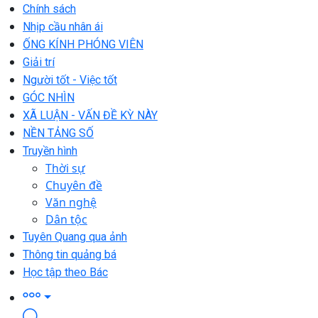
Chính sách
Nhịp cầu nhân ái
ỐNG KÍNH PHÓNG VIÊN
Giải trí
Người tốt - Việc tốt
GÓC NHÌN
XÃ LUẬN - VẤN ĐỀ KỲ NÀY
NỀN TẢNG SỐ
Truyền hình
Thời sự
Chuyên đề
Văn nghệ
Dân tộc
Tuyên Quang qua ảnh
Thông tin quảng bá
Học tập theo Bác