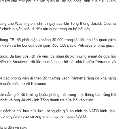
gửi tới cho một phụ nữ liên quan tới bê bối ngoại tình của cựu Giám
váng cho Washington, chỉ ít ngày sau khi Tổng thống Barack Obama
ể chính quyền phải đi đến tận cùng trong vụ bê bối này.
ang FBI đã phát hiện khoảng 30.000 trang tài liệu có liên quan giữa
h khiến vụ bê bối của cựu giám đốc CIA David Petraeus bị phát giác.
lorida, đã báo với FBI về việc bà nhận được những email đe dọa hồi
ến từ Broadwell, rồi lần ra mối quan hệ bất chính giữa Petraeus và
i các phóng viên đi theo Bộ trưởng Leon Pannetta rằng có khả năng
i cuộc điều tra về Petraeus.
hi nắm giữ Bộ trưởng Quốc phòng, nói trong một thông báo rằng Bộ
hật và ông đã chỉ định Tổng thanh tra của Bộ vào cuộc.
tư cách là chỉ huy của lực lượng gìn giữ an ninh do NATO lãnh đạo,
ề cử ông Allen vào cương vị chỉ huy liên quân NATO.
dáng đến vụ này.