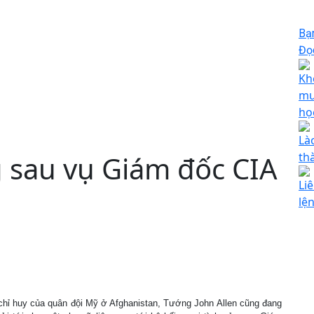
Bạ
Đọc
Kh
mu
họ
Là
 sau vụ Giám đốc CIA
th
Li
lệ
hỉ huy của quân đội Mỹ ở Afghanistan, Tướng John Allen cũng đang