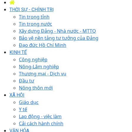
THỜI SỰ - CHÍNH TRỊ
Tin trong tỉnh
Tin trong nước
Xây dựng Đảng - Nhà nước - MTTQ
Bảo vệ nền tảng tư tưởng của Đảng
Đạo đức Hồ Chí Minh
KINH TẾ
Công nghiệp
Nông-Lâm nghiệp
Thương mại - Dịch vụ
Đầu tư
Nông thôn mới
XÃ HỘI
Giáo dục
Y tế
Lao động - việc làm
Cải cách hành chính
VĂN HÓA