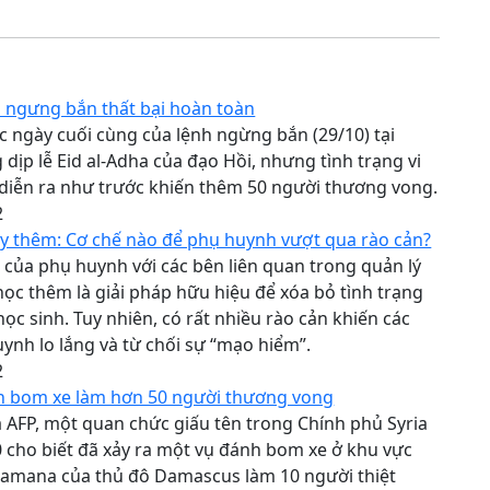
h ngưng bắn thất bại hoàn toàn
c ngày cuối cùng của lệnh ngừng bắn (29/10) tại
g dịp lễ Eid al-Adha của đạo Hồi, nhưng tình trạng vi
diễn ra như trước khiến thêm 50 người thương vong.
2
y thêm: Cơ chế nào để phụ huynh vượt qua rào cản?
 của phụ huynh với các bên liên quan trong quản lý
ọc thêm là giải pháp hữu hiệu để xóa bỏ tình trạng
học sinh. Tuy nhiên, có rất nhiều rào cản khiến các
ynh lo lắng và từ chối sự “mạo hiểm”.
2
nh bom xe làm hơn 50 người thương vong
 AFP, một quan chức giấu tên trong Chính phủ Syria
 cho biết đã xảy ra một vụ đánh bom xe ở khu vực
ramana của thủ đô Damascus làm 10 người thiệt