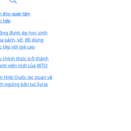
n đọc quan tâm
 tiếp
ông được ép học sinh
a sách, vở, đồ dùng
c tập với giá cao
o chính thức trở thành
ành viên mới của WTO
ên Hợp Quốc lạc quan về
nh ngừng bắn tại Syria