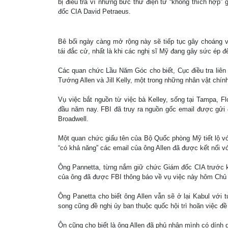
bị điều tra vì những bức thư điện tử “không thích hợp” 
đốc CIA David Petraeus.
Bê bối ngày càng mở rộng này sẽ tiếp tục gây choáng 
tái đắc cử, nhất là khi các nghị sĩ Mỹ đang gây sức ép đ
Các quan chức Lầu Năm Góc cho biết, Cục điều tra liên b
Tướng Allen và Jill Kelly, một trong những nhân vật chín
Vụ việc bắt nguồn từ việc bà Kelley, sống tại Tampa, F
đầu năm nay. FBI đã truy ra nguồn gốc email được gửi đ
Broadwell.
Một quan chức giấu tên của Bộ Quốc phòng Mỹ tiết lộ vớ
“có khả năng” các email của ông Allen đã được kết nối vớ
Ông Pannetta, từng nắm giữ chức Giám đốc CIA trước k
của ông đã được FBI thông báo về vụ việc này hôm Chủ n
Ông Panetta cho biết ông Allen vẫn sẽ ở lại Kabul với 
song cũng đề nghị ủy ban thuộc quốc hội trì hoãn việc đ
Ôn cũng cho biết là ông Allen đã phủ nhận mình có dính 