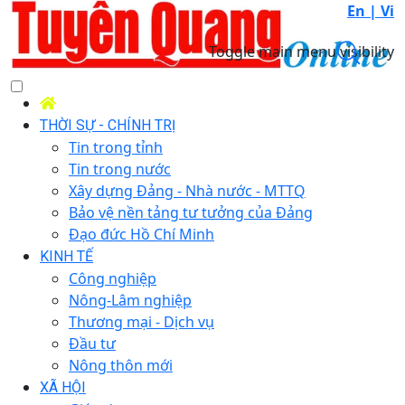
En |
Vi
Toggle main menu visibility
THỜI SỰ - CHÍNH TRỊ
Tin trong tỉnh
Tin trong nước
Xây dựng Đảng - Nhà nước - MTTQ
Bảo vệ nền tảng tư tưởng của Đảng
Đạo đức Hồ Chí Minh
KINH TẾ
Công nghiệp
Nông-Lâm nghiệp
Thương mại - Dịch vụ
Đầu tư
Nông thôn mới
XÃ HỘI