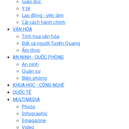
Giáo dục
Y tế
Lao động - việc làm
Cải cách hành chính
VĂN HÓA
Tinh hoa văn hóa
Đất và người Tuyên Quang
Ẩm thực
AN NINH - QUỐC PHÒNG
An ninh
Quân sự
Biên phòng
KHOA HỌC - CÔNG NGHỆ
QUỐC TẾ
MULTIMEDIA
Photo
Infographic
Emagazine
Video