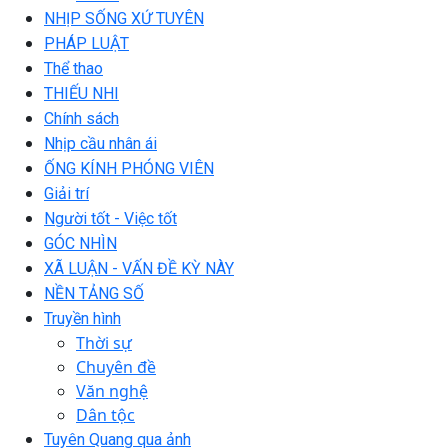
NHỊP SỐNG XỨ TUYÊN
PHÁP LUẬT
Thể thao
THIẾU NHI
Chính sách
Nhịp cầu nhân ái
ỐNG KÍNH PHÓNG VIÊN
Giải trí
Người tốt - Việc tốt
GÓC NHÌN
XÃ LUẬN - VẤN ĐỀ KỲ NÀY
NỀN TẢNG SỐ
Truyền hình
Thời sự
Chuyên đề
Văn nghệ
Dân tộc
Tuyên Quang qua ảnh