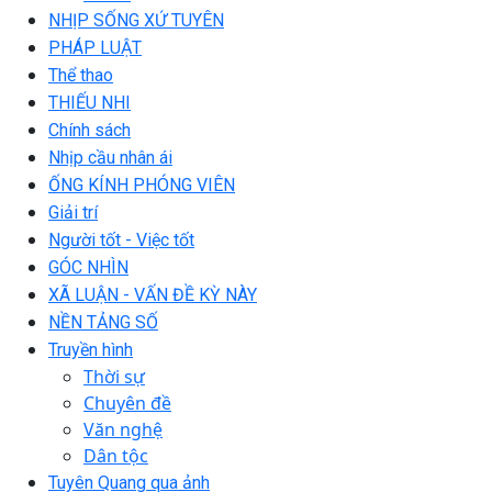
NHỊP SỐNG XỨ TUYÊN
PHÁP LUẬT
Thể thao
THIẾU NHI
Chính sách
Nhịp cầu nhân ái
ỐNG KÍNH PHÓNG VIÊN
Giải trí
Người tốt - Việc tốt
GÓC NHÌN
XÃ LUẬN - VẤN ĐỀ KỲ NÀY
NỀN TẢNG SỐ
Truyền hình
Thời sự
Chuyên đề
Văn nghệ
Dân tộc
Tuyên Quang qua ảnh