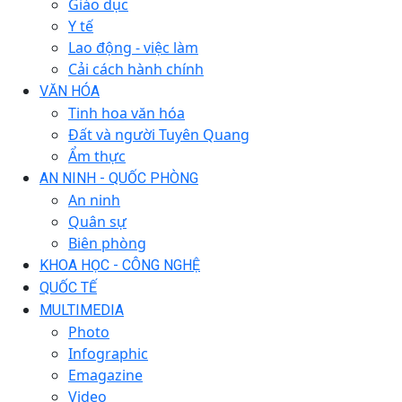
Giáo dục
Y tế
Lao động - việc làm
Cải cách hành chính
VĂN HÓA
Tinh hoa văn hóa
Đất và người Tuyên Quang
Ẩm thực
AN NINH - QUỐC PHÒNG
An ninh
Quân sự
Biên phòng
KHOA HỌC - CÔNG NGHỆ
QUỐC TẾ
MULTIMEDIA
Photo
Infographic
Emagazine
Video