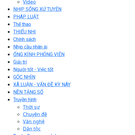
Video
NHỊP SỐNG XỨ TUYÊN
PHÁP LUẬT
Thể thao
THIẾU NHI
Chính sách
Nhịp cầu nhân ái
ỐNG KÍNH PHÓNG VIÊN
Giải trí
Người tốt - Việc tốt
GÓC NHÌN
XÃ LUẬN - VẤN ĐỀ KỲ NÀY
NỀN TẢNG SỐ
Truyền hình
Thời sự
Chuyên đề
Văn nghệ
Dân tộc