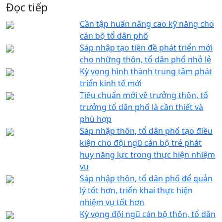
Đọc tiếp
Cần tập huấn nâng cao kỹ năng cho
cán bộ tổ dân phố
Sáp nhập tạo tiền đề phát triển mới
cho những thôn, tổ dân phổ nhỏ lẻ
Kỳ vọng hình thành trung tâm phát
triển kinh tế mới
Tiêu chuẩn mới về trưởng thôn, tổ
trưởng tổ dân phố là cần thiết và
phù hợp
Sáp nhập thôn, tổ dân phố tạo điều
kiện cho đội ngũ cán bộ trẻ phát
huy năng lực trong thực hiện nhiệm
vụ
Sáp nhập thôn, tổ dân phố để quản
lý tốt hơn, triển khai thực hiện
nhiệm vụ tốt hơn
Kỳ vọng đội ngũ cán bộ thôn, tổ dân