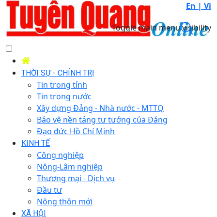
En |
Vi
Toggle main menu visibility
THỜI SỰ - CHÍNH TRỊ
Tin trong tỉnh
Tin trong nước
Xây dựng Đảng - Nhà nước - MTTQ
Bảo vệ nền tảng tư tưởng của Đảng
Đạo đức Hồ Chí Minh
KINH TẾ
Công nghiệp
Nông-Lâm nghiệp
Thương mại - Dịch vụ
Đầu tư
Nông thôn mới
XÃ HỘI