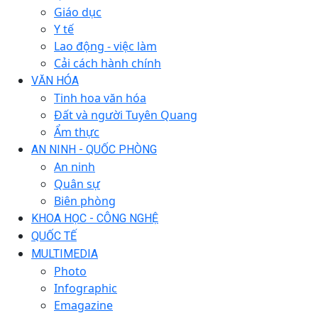
Giáo dục
Y tế
Lao động - việc làm
Cải cách hành chính
VĂN HÓA
Tinh hoa văn hóa
Đất và người Tuyên Quang
Ẩm thực
AN NINH - QUỐC PHÒNG
An ninh
Quân sự
Biên phòng
KHOA HỌC - CÔNG NGHỆ
QUỐC TẾ
MULTIMEDIA
Photo
Infographic
Emagazine