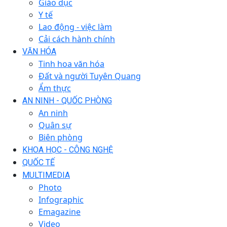
Giáo dục
Y tế
Lao động - việc làm
Cải cách hành chính
VĂN HÓA
Tinh hoa văn hóa
Đất và người Tuyên Quang
Ẩm thực
AN NINH - QUỐC PHÒNG
An ninh
Quân sự
Biên phòng
KHOA HỌC - CÔNG NGHỆ
QUỐC TẾ
MULTIMEDIA
Photo
Infographic
Emagazine
Video