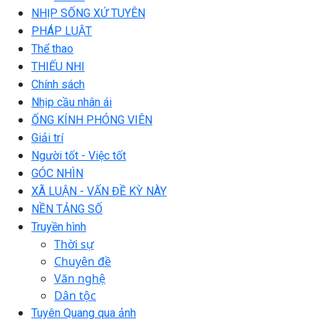
NHỊP SỐNG XỨ TUYÊN
PHÁP LUẬT
Thể thao
THIẾU NHI
Chính sách
Nhịp cầu nhân ái
ỐNG KÍNH PHÓNG VIÊN
Giải trí
Người tốt - Việc tốt
GÓC NHÌN
XÃ LUẬN - VẤN ĐỀ KỲ NÀY
NỀN TẢNG SỐ
Truyền hình
Thời sự
Chuyên đề
Văn nghệ
Dân tộc
Tuyên Quang qua ảnh