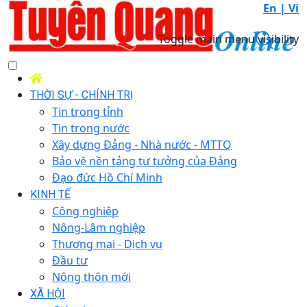
En |
Vi
Toggle main menu visibility
THỜI SỰ - CHÍNH TRỊ
Tin trong tỉnh
Tin trong nước
Xây dựng Đảng - Nhà nước - MTTQ
Bảo vệ nền tảng tư tưởng của Đảng
Đạo đức Hồ Chí Minh
KINH TẾ
Công nghiệp
Nông-Lâm nghiệp
Thương mại - Dịch vụ
Đầu tư
Nông thôn mới
XÃ HỘI