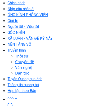
Chính sách
Nhịp cầu nhân ái
ỐNG KÍNH PHÓNG VIÊN
Giải trí
Người tốt - Việc tốt
GÓC NHÌN
XÃ LUẬN - VẤN ĐỀ KỲ NÀY
NỀN TẢNG SỐ
Truyền hình
Thời sự
Chuyên đề
Văn nghệ
Dân tộc
Tuyên Quang qua ảnh
Thông tin quảng bá
Học tập theo Bác