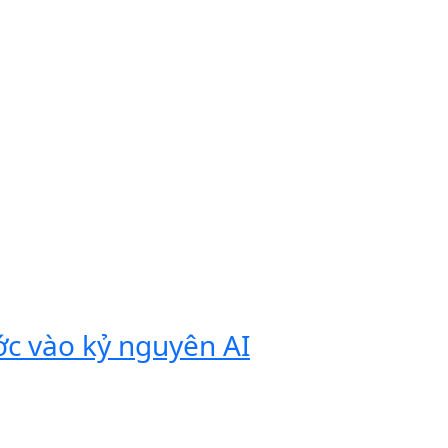
ớc vào kỷ nguyên AI
Vivobook
tính di 