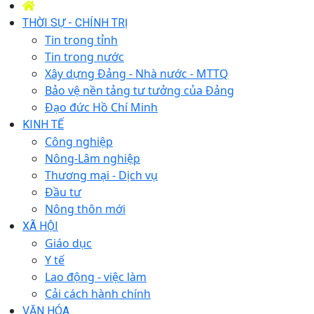
THỜI SỰ - CHÍNH TRỊ
Tin trong tỉnh
Tin trong nước
Xây dựng Đảng - Nhà nước - MTTQ
Bảo vệ nền tảng tư tưởng của Đảng
Đạo đức Hồ Chí Minh
KINH TẾ
Công nghiệp
Nông-Lâm nghiệp
Thương mại - Dịch vụ
Đầu tư
Nông thôn mới
XÃ HỘI
Giáo dục
Y tế
Lao động - việc làm
Cải cách hành chính
VĂN HÓA