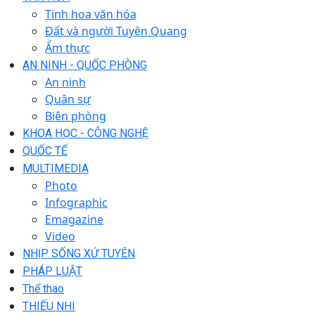
Tinh hoa văn hóa
Đất và người Tuyên Quang
Ẩm thực
AN NINH - QUỐC PHÒNG
An ninh
Quân sự
Biên phòng
KHOA HỌC - CÔNG NGHỆ
QUỐC TẾ
MULTIMEDIA
Photo
Infographic
Emagazine
Video
NHỊP SỐNG XỨ TUYÊN
PHÁP LUẬT
Thể thao
THIẾU NHI