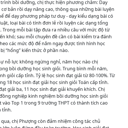
trình bồi dưỡng, chị thực hiện phương châm: Dạy
 cơ bản rồi dạy nâng cao, thông qua những bài luyện
hể để dạy phương pháp tư duy - dạy kiểu dạng bài có
luật, loại bài có tính đơn lẻ rồi luyện các dạng tổng
. Trong mỗi bài tập đưa ra nhiều câu với mức độ từ
ến khó; sau mỗi chuyên đề cần có bài kiểm tra đánh
theo các mức độ để nắm ngay được tình hình học
 bị “hổng” kiến thức ở phần nào.
sự nỗ lực không ngừng nghỉ, năm học nào chị
rong bồi dưỡng học sinh giỏi. Trung bình mỗi năm,
h giỏi cấp tỉnh. Tỷ lệ học sinh đạt giải từ 80-100%. Từ
g 18 học sinh đạt giải học sinh giỏi Toán cấp tỉnh.
đạt giải ba, 11 học sinh đạt giải khuyến khích. Chị
 đồng nghiệp kinh nghiệm bồi dưỡng học sinh giỏi
 vào Top 1 trong 9 trường THPT có thành tích cao
 tỉnh.
c qua, chị Phượng còn đảm nhiệm công tác chủ