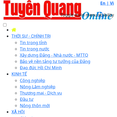
En |
Vi
Toggle main menu visibility
THỜI SỰ - CHÍNH TRỊ
Tin trong tỉnh
Tin trong nước
Xây dựng Đảng - Nhà nước - MTTQ
Bảo vệ nền tảng tư tưởng của Đảng
Đạo đức Hồ Chí Minh
KINH TẾ
Công nghiệp
Nông-Lâm nghiệp
Thương mại - Dịch vụ
Đầu tư
Nông thôn mới
XÃ HỘI