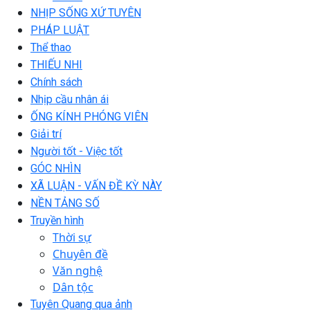
NHỊP SỐNG XỨ TUYÊN
PHÁP LUẬT
Thể thao
THIẾU NHI
Chính sách
Nhịp cầu nhân ái
ỐNG KÍNH PHÓNG VIÊN
Giải trí
Người tốt - Việc tốt
GÓC NHÌN
XÃ LUẬN - VẤN ĐỀ KỲ NÀY
NỀN TẢNG SỐ
Truyền hình
Thời sự
Chuyên đề
Văn nghệ
Dân tộc
Tuyên Quang qua ảnh