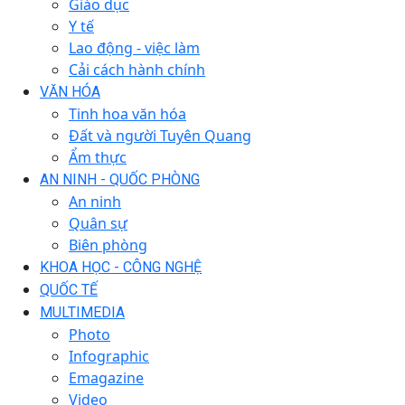
Giáo dục
Y tế
Lao động - việc làm
Cải cách hành chính
VĂN HÓA
Tinh hoa văn hóa
Đất và người Tuyên Quang
Ẩm thực
AN NINH - QUỐC PHÒNG
An ninh
Quân sự
Biên phòng
KHOA HỌC - CÔNG NGHỆ
QUỐC TẾ
MULTIMEDIA
Photo
Infographic
Emagazine
Video