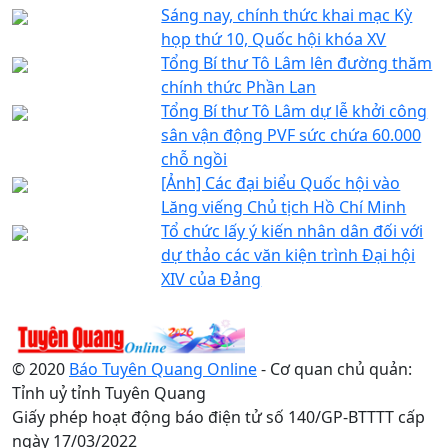
Sáng nay, chính thức khai mạc Kỳ
họp thứ 10, Quốc hội khóa XV
Tổng Bí thư Tô Lâm lên đường thăm
chính thức Phần Lan
Tổng Bí thư Tô Lâm dự lễ khởi công
sân vận động PVF sức chứa 60.000
chỗ ngồi
[Ảnh] Các đại biểu Quốc hội vào
Lăng viếng Chủ tịch Hồ Chí Minh
Tổ chức lấy ý kiến nhân dân đối với
dự thảo các văn kiện trình Đại hội
XIV của Đảng
© 2020
Báo Tuyên Quang Online
- Cơ quan chủ quản:
Tỉnh uỷ tỉnh Tuyên Quang
Giấy phép hoạt động báo điện tử số 140/GP-BTTTT cấp
ngày 17/03/2022