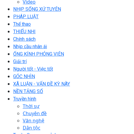
Video
NHỊP SỐNG XỨ TUYÊN
PHÁP LUẬT
Thể thao
THIẾU NHI
Chính sách
Nhịp cầu nhân ái
ỐNG KÍNH PHÓNG VIÊN
Giải trí
Người tốt - Việc tốt
GÓC NHÌN
XÃ LUẬN - VẤN ĐỀ KỲ NÀY
NỀN TẢNG SỐ
Truyền hình
Thời sự
Chuyên đề
Văn nghệ
Dân tộc