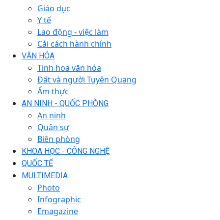
Giáo dục
Y tế
Lao động - việc làm
Cải cách hành chính
VĂN HÓA
Tinh hoa văn hóa
Đất và người Tuyên Quang
Ẩm thực
AN NINH - QUỐC PHÒNG
An ninh
Quân sự
Biên phòng
KHOA HỌC - CÔNG NGHỆ
QUỐC TẾ
MULTIMEDIA
Photo
Infographic
Emagazine