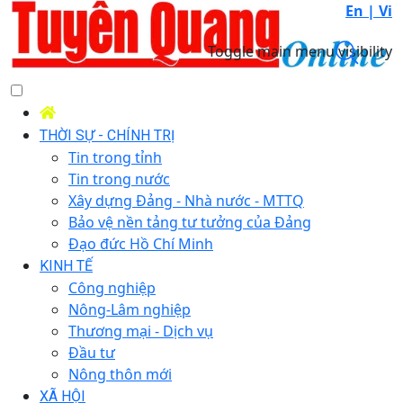
En |
Vi
Toggle main menu visibility
THỜI SỰ - CHÍNH TRỊ
Tin trong tỉnh
Tin trong nước
Xây dựng Đảng - Nhà nước - MTTQ
Bảo vệ nền tảng tư tưởng của Đảng
Đạo đức Hồ Chí Minh
KINH TẾ
Công nghiệp
Nông-Lâm nghiệp
Thương mại - Dịch vụ
Đầu tư
Nông thôn mới
XÃ HỘI