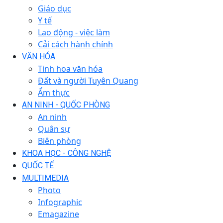
Giáo dục
Y tế
Lao động - việc làm
Cải cách hành chính
VĂN HÓA
Tinh hoa văn hóa
Đất và người Tuyên Quang
Ẩm thực
AN NINH - QUỐC PHÒNG
An ninh
Quân sự
Biên phòng
KHOA HỌC - CÔNG NGHỆ
QUỐC TẾ
MULTIMEDIA
Photo
Infographic
Emagazine