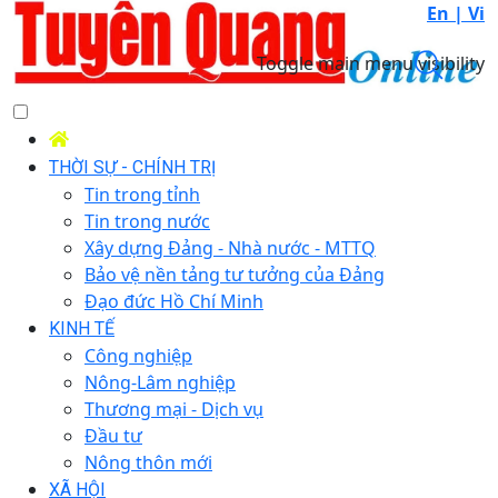
En |
Vi
Toggle main menu visibility
THỜI SỰ - CHÍNH TRỊ
Tin trong tỉnh
Tin trong nước
Xây dựng Đảng - Nhà nước - MTTQ
Bảo vệ nền tảng tư tưởng của Đảng
Đạo đức Hồ Chí Minh
KINH TẾ
Công nghiệp
Nông-Lâm nghiệp
Thương mại - Dịch vụ
Đầu tư
Nông thôn mới
XÃ HỘI