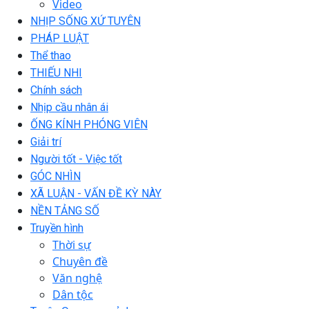
Video
NHỊP SỐNG XỨ TUYÊN
PHÁP LUẬT
Thể thao
THIẾU NHI
Chính sách
Nhịp cầu nhân ái
ỐNG KÍNH PHÓNG VIÊN
Giải trí
Người tốt - Việc tốt
GÓC NHÌN
XÃ LUẬN - VẤN ĐỀ KỲ NÀY
NỀN TẢNG SỐ
Truyền hình
Thời sự
Chuyên đề
Văn nghệ
Dân tộc