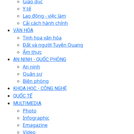
Giáo dục
Y tế
Lao động - việc làm
Cải cách hành chính
VĂN HÓA
Tinh hoa văn hóa
Đất và người Tuyên Quang
Ẩm thực
AN NINH - QUỐC PHÒNG
An ninh
Quân sự
Biên phòng
KHOA HỌC - CÔNG NGHỆ
QUỐC TẾ
MULTIMEDIA
Photo
Infographic
Emagazine
Video