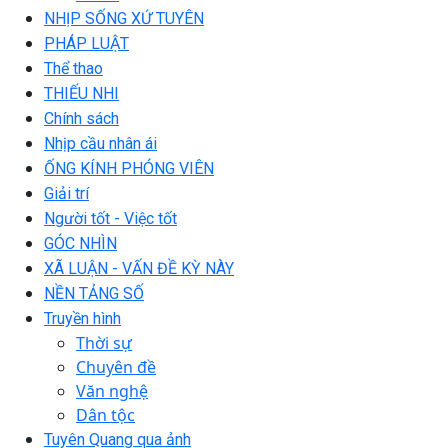
NHỊP SỐNG XỨ TUYÊN
PHÁP LUẬT
Thể thao
THIẾU NHI
Chính sách
Nhịp cầu nhân ái
ỐNG KÍNH PHÓNG VIÊN
Giải trí
Người tốt - Việc tốt
GÓC NHÌN
XÃ LUẬN - VẤN ĐỀ KỲ NÀY
NỀN TẢNG SỐ
Truyền hình
Thời sự
Chuyên đề
Văn nghệ
Dân tộc
Tuyên Quang qua ảnh