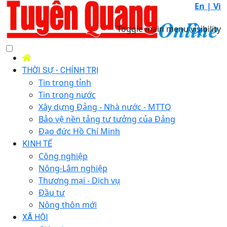
En |
Vi
Toggle main menu visibility
THỜI SỰ - CHÍNH TRỊ
Tin trong tỉnh
Tin trong nước
Xây dựng Đảng - Nhà nước - MTTQ
Bảo vệ nền tảng tư tưởng của Đảng
Đạo đức Hồ Chí Minh
KINH TẾ
Công nghiệp
Nông-Lâm nghiệp
Thương mại - Dịch vụ
Đầu tư
Nông thôn mới
XÃ HỘI