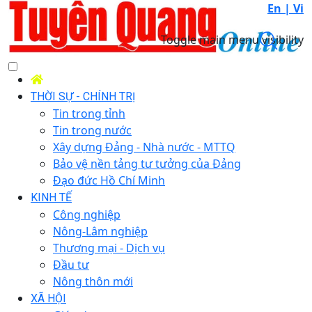
En |
Vi
Toggle main menu visibility
THỜI SỰ - CHÍNH TRỊ
Tin trong tỉnh
Tin trong nước
Xây dựng Đảng - Nhà nước - MTTQ
Bảo vệ nền tảng tư tưởng của Đảng
Đạo đức Hồ Chí Minh
KINH TẾ
Công nghiệp
Nông-Lâm nghiệp
Thương mại - Dịch vụ
Đầu tư
Nông thôn mới
XÃ HỘI