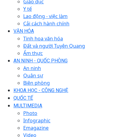
Giáo dục
Y tế
Lao động - việc làm
Cải cách hành chính
VĂN HÓA
Tinh hoa văn hóa
Đất và người Tuyên Quang
Ẩm thực
AN NINH - QUỐC PHÒNG
An ninh
Quân sự
Biên phòng
KHOA HỌC - CÔNG NGHỆ
QUỐC TẾ
MULTIMEDIA
Photo
Infographic
Emagazine
Video