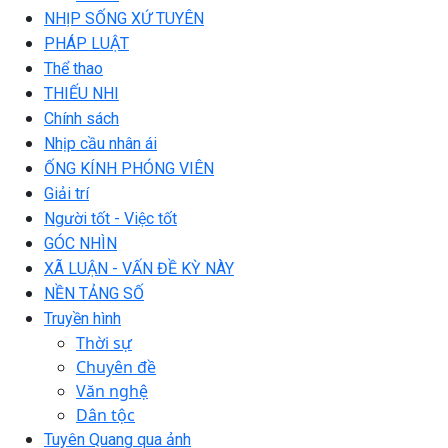
NHỊP SỐNG XỨ TUYÊN
PHÁP LUẬT
Thể thao
THIẾU NHI
Chính sách
Nhịp cầu nhân ái
ỐNG KÍNH PHÓNG VIÊN
Giải trí
Người tốt - Việc tốt
GÓC NHÌN
XÃ LUẬN - VẤN ĐỀ KỲ NÀY
NỀN TẢNG SỐ
Truyền hình
Thời sự
Chuyên đề
Văn nghệ
Dân tộc
Tuyên Quang qua ảnh