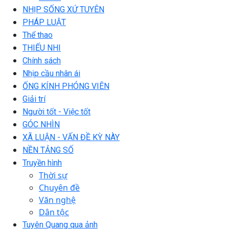
NHỊP SỐNG XỨ TUYÊN
PHÁP LUẬT
Thể thao
THIẾU NHI
Chính sách
Nhịp cầu nhân ái
ỐNG KÍNH PHÓNG VIÊN
Giải trí
Người tốt - Việc tốt
GÓC NHÌN
XÃ LUẬN - VẤN ĐỀ KỲ NÀY
NỀN TẢNG SỐ
Truyền hình
Thời sự
Chuyên đề
Văn nghệ
Dân tộc
Tuyên Quang qua ảnh