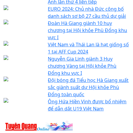
Anh lần thứ 4 liên tiếp
EURO 2024: Chủ nhà Đức công bố
danh sách sơ bộ 27 cầu thủ dự giải
Đoàn Hà Giang giành 10 huy
chương tại Hội khỏe Phù Đổng khu
vực I
Việt Nam và Thái Lan là hạt giống số
1 tại AFF Cup 2024
Nguyễn Gia Linh giành 3 Huy
chương Vàng tại Hội khỏe Phù
Đổng khu vực I
Đội bóng đá Tiểu học Hà Giang xuất
sắc giành suất dự Hội khỏe Phù
Đổng toàn quốc
Ông Hứa Hiền Vinh được bổ nhiệm
để dẫn dắt U19 Việt Nam