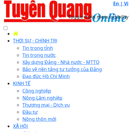
En |
Vi
Toggle main menu visibility
THỜI SỰ - CHÍNH TRỊ
Tin trong tỉnh
Tin trong nước
Xây dựng Đảng - Nhà nước - MTTQ
Bảo vệ nền tảng tư tưởng của Đảng
Đạo đức Hồ Chí Minh
KINH TẾ
Công nghiệp
Nông-Lâm nghiệp
Thương mại - Dịch vụ
Đầu tư
Nông thôn mới
XÃ HỘI