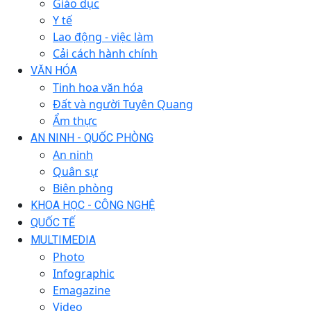
Giáo dục
Y tế
Lao động - việc làm
Cải cách hành chính
VĂN HÓA
Tinh hoa văn hóa
Đất và người Tuyên Quang
Ẩm thực
AN NINH - QUỐC PHÒNG
An ninh
Quân sự
Biên phòng
KHOA HỌC - CÔNG NGHỆ
QUỐC TẾ
MULTIMEDIA
Photo
Infographic
Emagazine
Video