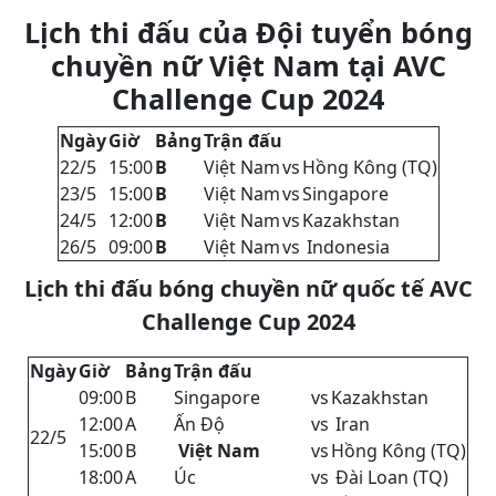
Lịch thi đấu của Đội tuyển bóng
chuyền nữ Việt Nam tại AVC
Challenge Cup 2024
Ngày
Giờ
Bảng
Trận đấu
22/5
15:00
B
Việt Nam
vs
Hồng Kông (TQ)
23/5
15:00
B
Việt Nam
vs
Singapore
24/5
12:00
B
Việt Nam
vs
Kazakhstan
26/5
09:00
B
Việt Nam
vs
Indonesia
Lịch thi đấu bóng chuyền nữ quốc tế AVC
Challenge Cup 2024
Ngày
Giờ
Bảng
Trận đấu
09:00
B
Singapore
vs
Kazakhstan
12:00
A
Ấn Độ
vs
Iran
22/5
15:00
B
Việt Nam
vs
Hồng Kông (TQ)
18:00
A
Úc
vs
Đài Loan (TQ)