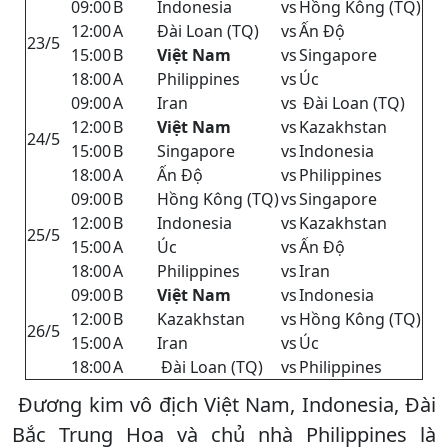
09:00
B
Indonesia
vs
Hồng Kông (TQ)
12:00
A
Đài Loan (TQ)
vs
Ấn Độ
23/5
15:00
B
Việt Nam
vs
Singapore
18:00
A
Philippines
vs
Úc
09:00
A
Iran
vs
Đài Loan (TQ)
12:00
B
Việt Nam
vs
Kazakhstan
24/5
15:00
B
Singapore
vs
Indonesia
18:00
A
Ấn Độ
vs
Philippines
09:00
B
Hồng Kông (TQ)
vs
Singapore
12:00
B
Indonesia
vs
Kazakhstan
25/5
15:00
A
Úc
vs
Ấn Độ
18:00
A
Philippines
vs
Iran
09:00
B
Việt Nam
vs
Indonesia
12:00
B
Kazakhstan
vs
Hồng Kông (TQ)
26/5
15:00
A
Iran
vs
Úc
18:00
A
Đài Loan (TQ)
vs
Philippines
Đương kim vô địch Việt Nam, Indonesia, Đài
Bắc Trung Hoa và chủ nhà Philippines là