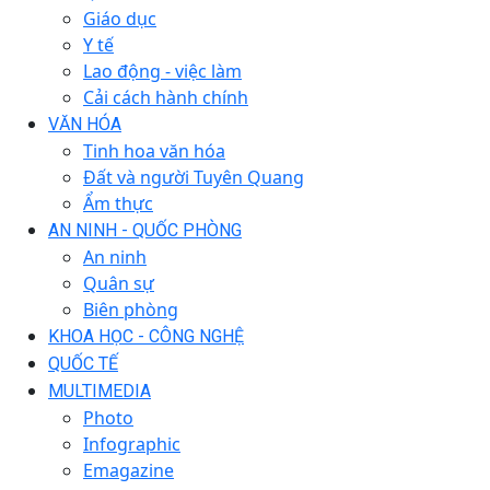
Giáo dục
Y tế
Lao động - việc làm
Cải cách hành chính
VĂN HÓA
Tinh hoa văn hóa
Đất và người Tuyên Quang
Ẩm thực
AN NINH - QUỐC PHÒNG
An ninh
Quân sự
Biên phòng
KHOA HỌC - CÔNG NGHỆ
QUỐC TẾ
MULTIMEDIA
Photo
Infographic
Emagazine