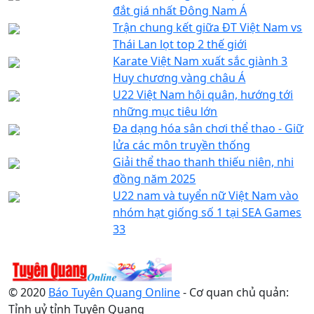
đắt giá nhất Đông Nam Á
Trận chung kết giữa ĐT Việt Nam vs
Thái Lan lọt top 2 thế giới
Karate Việt Nam xuất sắc giành 3
Huy chương vàng châu Á
U22 Việt Nam hội quân, hướng tới
những mục tiêu lớn
Đa dạng hóa sân chơi thể thao - Giữ
lửa các môn truyền thống
Giải thể thao thanh thiếu niên, nhi
đồng năm 2025
U22 nam và tuyển nữ Việt Nam vào
nhóm hạt giống số 1 tại SEA Games
33
© 2020
Báo Tuyên Quang Online
- Cơ quan chủ quản:
Tỉnh uỷ tỉnh Tuyên Quang