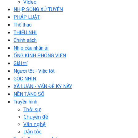
Video
NHỊP SỐNG XỨ TUYÊN
PHÁP LUẬT
Thể thao
THIẾU NHI
Chính sách
Nhịp cầu nhân ái
ỐNG KÍNH PHÓNG VIÊN
Giải trí
Người tốt - Việc tốt
GÓC NHÌN
XÃ LUẬN - VẤN ĐỀ KỲ NÀY
NỀN TẢNG SỐ
Truyền hình
Thời sự
Chuyên đề
Văn nghệ
Dân tộc