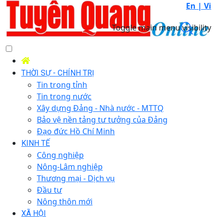
En |
Vi
Toggle main menu visibility
THỜI SỰ - CHÍNH TRỊ
Tin trong tỉnh
Tin trong nước
Xây dựng Đảng - Nhà nước - MTTQ
Bảo vệ nền tảng tư tưởng của Đảng
Đạo đức Hồ Chí Minh
KINH TẾ
Công nghiệp
Nông-Lâm nghiệp
Thương mại - Dịch vụ
Đầu tư
Nông thôn mới
XÃ HỘI