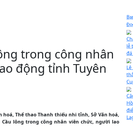
Bạ
Đọc
Ch
lễ
lông trong công nhân
đá 
lao động tỉnh Tuyên
Lê
th
Cu
Câ
Hồ
đi
n hoá, Thể thao Thanh thiếu nhi tỉnh, Sở Văn hoá,
La
i Cầu lông trong công nhân viên chức, người lao