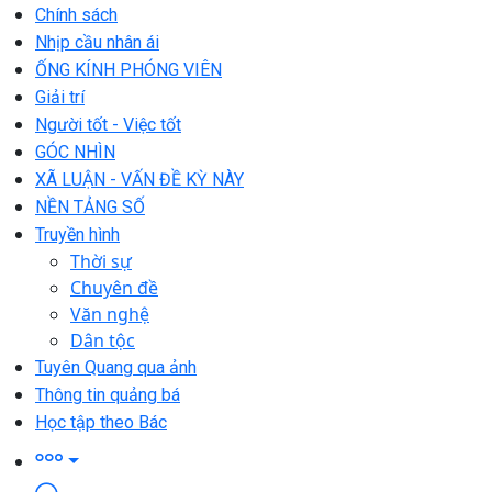
Chính sách
Nhịp cầu nhân ái
ỐNG KÍNH PHÓNG VIÊN
Giải trí
Người tốt - Việc tốt
GÓC NHÌN
XÃ LUẬN - VẤN ĐỀ KỲ NÀY
NỀN TẢNG SỐ
Truyền hình
Thời sự
Chuyên đề
Văn nghệ
Dân tộc
Tuyên Quang qua ảnh
Thông tin quảng bá
Học tập theo Bác