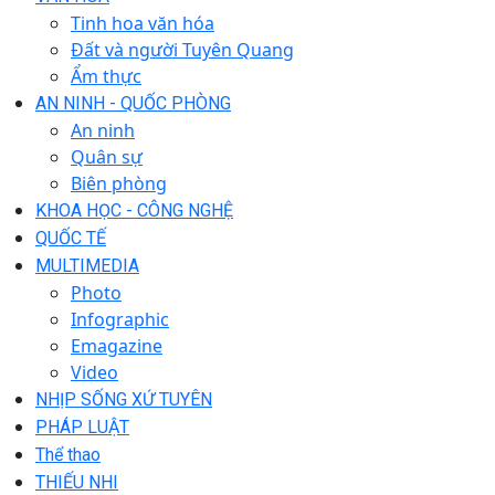
Tinh hoa văn hóa
Đất và người Tuyên Quang
Ẩm thực
AN NINH - QUỐC PHÒNG
An ninh
Quân sự
Biên phòng
KHOA HỌC - CÔNG NGHỆ
QUỐC TẾ
MULTIMEDIA
Photo
Infographic
Emagazine
Video
NHỊP SỐNG XỨ TUYÊN
PHÁP LUẬT
Thể thao
THIẾU NHI