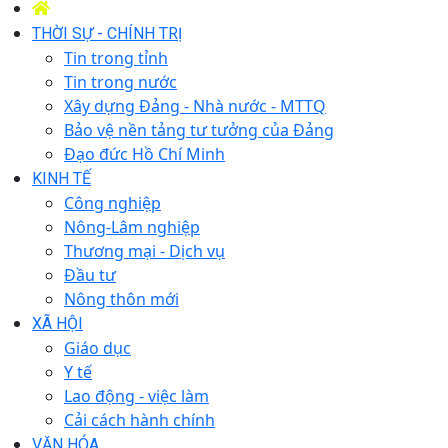
THỜI SỰ - CHÍNH TRỊ
Tin trong tỉnh
Tin trong nước
Xây dựng Đảng - Nhà nước - MTTQ
Bảo vệ nền tảng tư tưởng của Đảng
Đạo đức Hồ Chí Minh
KINH TẾ
Công nghiệp
Nông-Lâm nghiệp
Thương mại - Dịch vụ
Đầu tư
Nông thôn mới
XÃ HỘI
Giáo dục
Y tế
Lao động - việc làm
Cải cách hành chính
VĂN HÓA