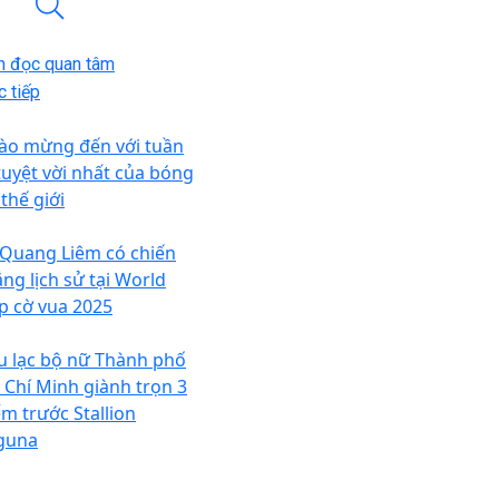
n đọc quan tâm
 tiếp
ào mừng đến với tuần
 tuyệt vời nhất của bóng
thế giới
 Quang Liêm có chiến
ắng lịch sử tại World
p cờ vua 2025
u lạc bộ nữ Thành phố
 Chí Minh giành trọn 3
ểm trước Stallion
guna