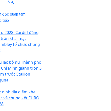
n đọc quan tâm
 tiếp
ro 2028: Cardiff đăng
i trận khai mạc,
mbley tổ chức chung
t
u lạc bộ nữ Thành phố
 Chí Minh giành trọn 3
ểm trước Stallion
guna
c định địa điểm khai
c và chung kết EURO
28