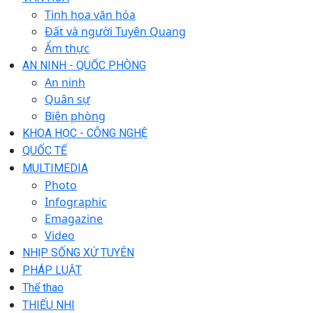
Tinh hoa văn hóa
Đất và người Tuyên Quang
Ẩm thực
AN NINH - QUỐC PHÒNG
An ninh
Quân sự
Biên phòng
KHOA HỌC - CÔNG NGHỆ
QUỐC TẾ
MULTIMEDIA
Photo
Infographic
Emagazine
Video
NHỊP SỐNG XỨ TUYÊN
PHÁP LUẬT
Thể thao
THIẾU NHI