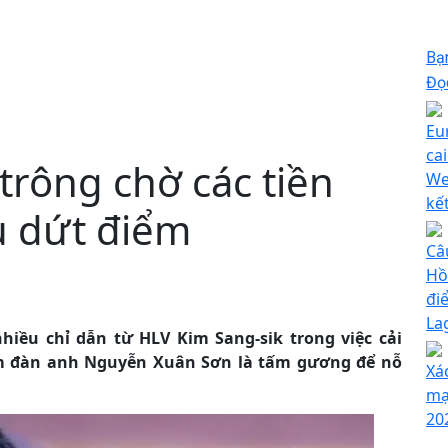
Bạ
Đọc
Eu
ca
trông chờ các tiền
We
kế
u dứt điểm
Câ
Hồ
đi
La
ều chỉ dẫn từ HLV Kim Sang-sik trong việc cải
em đàn anh Nguyễn Xuân Sơn là tấm gương để nỗ
Xá
mạ
20