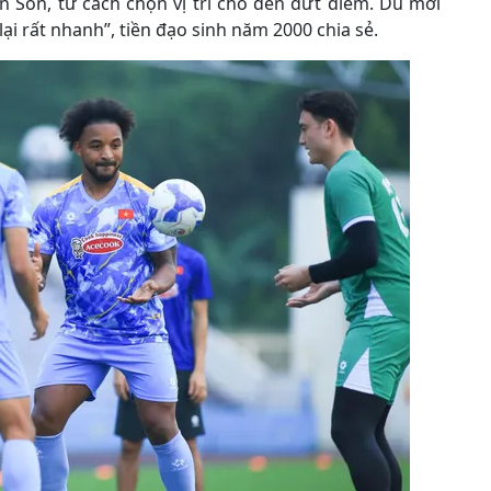
n Son, từ cách chọn vị trí cho đến dứt điểm. Dù mới
lại rất nhanh”, tiền đạo sinh năm 2000 chia sẻ.