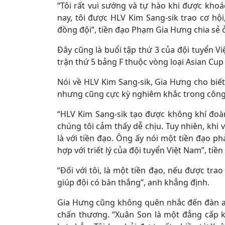
“Tôi rất vui sướng và tự hào khi được khoá
nay, tôi được HLV Kim Sang-sik trao cơ h
đồng đội”, tiền đạo Phạm Gia Hưng chia sẻ ở 
Đây cũng là buổi tập thứ 3 của đội tuyển V
trận thứ 5 bảng F thuộc vòng loại Asian Cup 
Nói về HLV Kim Sang-sik, Gia Hưng cho biế
nhưng cũng cực kỳ nghiêm khắc trong công 
“HLV Kim Sang-sik tạo được không khí đoàn
chúng tôi cảm thấy dễ chịu. Tuy nhiên, khi v
là với tiền đạo. Ông ấy nói một tiền đạo ph
hợp với triết lý của đội tuyển Việt Nam”, tiền
“Đối với tôi, là một tiền đạo, nếu được trao
giúp đội có bàn thắng”, anh khẳng định.
Gia Hưng cũng không quên nhắc đến đàn an
chấn thương. “Xuân Son là một đẳng cấp kh