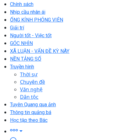
Chính sách
Nhịp cầu nhân ái
ỐNG KÍNH PHÓNG VIÊN
Giải trí
Người tốt - Việc tốt
GÓC NHÌN
XÃ LUẬN - VẤN ĐỀ KỲ NÀY
NỀN TẢNG SỐ
Truyền hình
Thời sự
Chuyên đề
Văn nghệ
Dân tộc
Tuyên Quang qua ảnh
Thông tin quảng bá
Học tập theo Bác