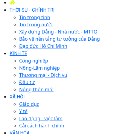
THỜI SỰ - CHÍNH TRỊ
Tin trong tỉnh
Tin trong nước
Xây dựng Đảng - Nhà nước - MTTQ
Bảo vệ nền tảng tư tưởng của Đảng
Đạo đức Hồ Chí Minh
KINH TẾ
Công nghiệp
Nông-Lâm nghiệp
Thương mại - Dịch vụ
Đầu tư
Nông thôn mới
XÃ HỘI
Giáo dục
Y tế
Lao động - việc làm
Cải cách hành chính
VĂN HÓA