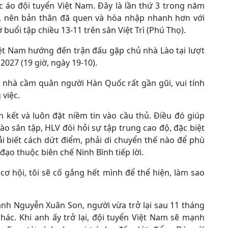
c áo đội tuyển Việt Nam. Đây là lần thứ 3 trong năm
ội, nên bản thân đã quen và hòa nhập nhanh hơn với
buổi tập chiều 13-11 trên sân Việt Trì (Phú Thọ).
iệt Nam hướng đến trận đấu gặp chủ nhà Lào tại lượt
2027 (19 giờ, ngày 19-10).
t nhà cầm quân người Hàn Quốc rất gần gũi, vui tính
việc.
 kết và luôn đặt niềm tin vào cầu thủ. Điều đó giúp
ào sân tập, HLV đòi hỏi sự tập trung cao độ, đặc biệt
ải biết cách dứt điểm, phải di chuyển thế nào để phù
 đạo thuộc biên chế Ninh Bình tiếp lời.
 cơ hội, tôi sẽ cố gắng hết mình để thể hiện, làm sao
h Nguyễn Xuân Son, người vừa trở lại sau 11 tháng
ác. Khi anh ấy trở lại, đội tuyển Việt Nam sẽ mạnh