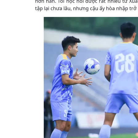
hơn hẳn. Tôi học hỏi được rất nhiều từ Xuâ
tập lại chưa lâu, nhưng cậu ấy hòa nhập trở 