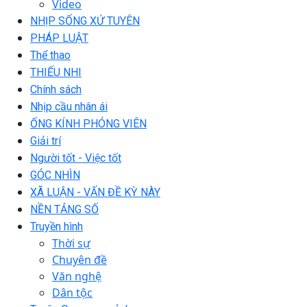
Video
NHỊP SỐNG XỨ TUYÊN
PHÁP LUẬT
Thể thao
THIẾU NHI
Chính sách
Nhịp cầu nhân ái
ỐNG KÍNH PHÓNG VIÊN
Giải trí
Người tốt - Việc tốt
GÓC NHÌN
XÃ LUẬN - VẤN ĐỀ KỲ NÀY
NỀN TẢNG SỐ
Truyền hình
Thời sự
Chuyên đề
Văn nghệ
Dân tộc