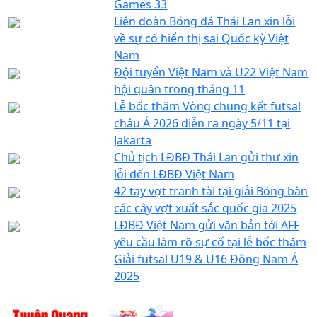
Games 33
Liên đoàn Bóng đá Thái Lan xin lỗi
về sự cố hiển thị sai Quốc kỳ Việt
Nam
Đội tuyển Việt Nam và U22 Việt Nam
hội quân trong tháng 11
Lễ bốc thăm Vòng chung kết futsal
châu Á 2026 diễn ra ngày 5/11 tại
Jakarta
Chủ tịch LĐBĐ Thái Lan gửi thư xin
lỗi đến LĐBĐ Việt Nam
42 tay vợt tranh tài tại giải Bóng bàn
các cây vợt xuất sắc quốc gia 2025
LĐBĐ Việt Nam gửi văn bản tới AFF
yêu cầu làm rõ sự cố tại lễ bốc thăm
Giải futsal U19 & U16 Đông Nam Á
2025