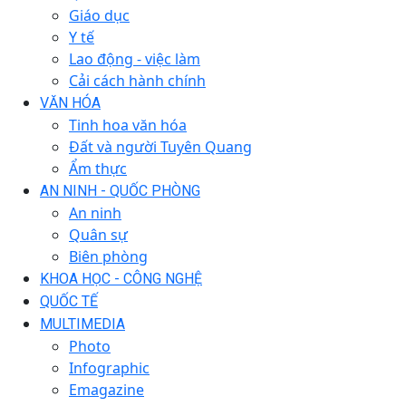
Giáo dục
Y tế
Lao động - việc làm
Cải cách hành chính
VĂN HÓA
Tinh hoa văn hóa
Đất và người Tuyên Quang
Ẩm thực
AN NINH - QUỐC PHÒNG
An ninh
Quân sự
Biên phòng
KHOA HỌC - CÔNG NGHỆ
QUỐC TẾ
MULTIMEDIA
Photo
Infographic
Emagazine