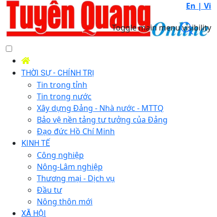
En |
Vi
Toggle main menu visibility
THỜI SỰ - CHÍNH TRỊ
Tin trong tỉnh
Tin trong nước
Xây dựng Đảng - Nhà nước - MTTQ
Bảo vệ nền tảng tư tưởng của Đảng
Đạo đức Hồ Chí Minh
KINH TẾ
Công nghiệp
Nông-Lâm nghiệp
Thương mại - Dịch vụ
Đầu tư
Nông thôn mới
XÃ HỘI