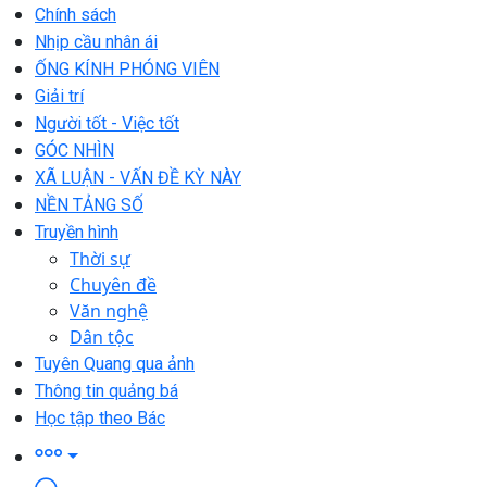
Chính sách
Nhịp cầu nhân ái
ỐNG KÍNH PHÓNG VIÊN
Giải trí
Người tốt - Việc tốt
GÓC NHÌN
XÃ LUẬN - VẤN ĐỀ KỲ NÀY
NỀN TẢNG SỐ
Truyền hình
Thời sự
Chuyên đề
Văn nghệ
Dân tộc
Tuyên Quang qua ảnh
Thông tin quảng bá
Học tập theo Bác