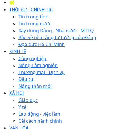
THỜI SỰ - CHÍNH TRỊ
Tin trong tỉnh
Tin trong nước
Xây dựng Đảng - Nhà nước - MTTQ
Bảo vệ nền tảng tư tưởng của Đảng
Đạo đức Hồ Chí Minh
KINH TẾ
Công nghiệp
Nông-Lâm nghiệp
Thương mại - Dịch vụ
Đầu tư
Nông thôn mới
XÃ HỘI
Giáo dục
Y tế
Lao động - việc làm
Cải cách hành chính
VĂN HÓA