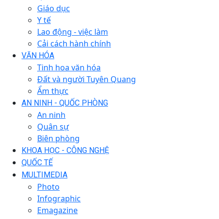
Giáo dục
Y tế
Lao động - việc làm
Cải cách hành chính
VĂN HÓA
Tinh hoa văn hóa
Đất và người Tuyên Quang
Ẩm thực
AN NINH - QUỐC PHÒNG
An ninh
Quân sự
Biên phòng
KHOA HỌC - CÔNG NGHỆ
QUỐC TẾ
MULTIMEDIA
Photo
Infographic
Emagazine