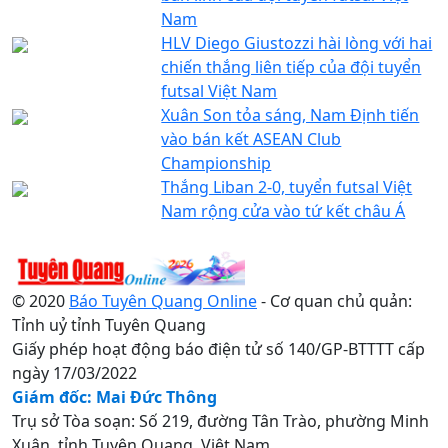
Nam
HLV Diego Giustozzi hài lòng với hai
chiến thắng liên tiếp của đội tuyển
futsal Việt Nam
Xuân Son tỏa sáng, Nam Định tiến
vào bán kết ASEAN Club
Championship
Thắng Liban 2-0, tuyển futsal Việt
Nam rộng cửa vào tứ kết châu Á
© 2020
Báo Tuyên Quang Online
- Cơ quan chủ quản:
Tỉnh uỷ tỉnh Tuyên Quang
Giấy phép hoạt động báo điện tử số 140/GP-BTTTT cấp
ngày 17/03/2022
Giám đốc: Mai Đức Thông
Trụ sở Tòa soạn: Số 219, đường Tân Trào, phường Minh
Xuân, tỉnh Tuyên Quang, Việt Nam.