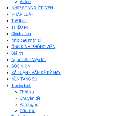
Video
NHỊP SỐNG XỨ TUYÊN
PHÁP LUẬT
Thể thao
THIẾU NHI
Chính sách
Nhịp cầu nhân ái
ỐNG KÍNH PHÓNG VIÊN
Giải trí
Người tốt - Việc tốt
GÓC NHÌN
XÃ LUẬN - VẤN ĐỀ KỲ NÀY
NỀN TẢNG SỐ
Truyền hình
Thời sự
Chuyên đề
Văn nghệ
Dân tộc