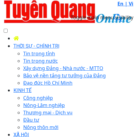
En |
Vi
Toggle main menu visibility
THỜI SỰ - CHÍNH TRỊ
Tin trong tỉnh
Tin trong nước
Xây dựng Đảng - Nhà nước - MTTQ
Bảo vệ nền tảng tư tưởng của Đảng
Đạo đức Hồ Chí Minh
KINH TẾ
Công nghiệp
Nông-Lâm nghiệp
Thương mại - Dịch vụ
Đầu tư
Nông thôn mới
XÃ HỘI