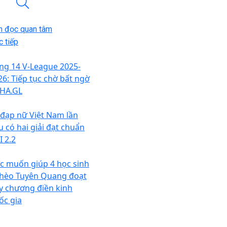
n đọc quan tâm
 tiếp
ng 14 V-League 2025-
26: Tiếp tục chờ bất ngờ
 HA.GL
 đạp nữ Việt Nam lần
u có hai giải đạt chuẩn
I 2.2
c muốn giúp 4 học sinh
hèo Tuyên Quang đoạt
y chương điền kinh
ốc gia