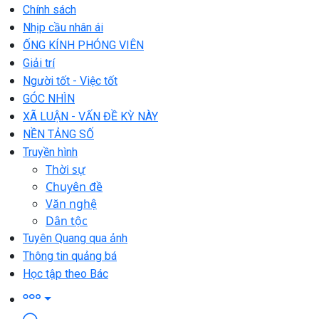
Chính sách
Nhịp cầu nhân ái
ỐNG KÍNH PHÓNG VIÊN
Giải trí
Người tốt - Việc tốt
GÓC NHÌN
XÃ LUẬN - VẤN ĐỀ KỲ NÀY
NỀN TẢNG SỐ
Truyền hình
Thời sự
Chuyên đề
Văn nghệ
Dân tộc
Tuyên Quang qua ảnh
Thông tin quảng bá
Học tập theo Bác