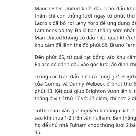
Manchester United khởi đầu trận đấu khô
thậm chí còn thủng lưới ngay từ phút th
Lacroix đã bỏ rơi Leny Yoro để ung dung 
Lammens bó tay. Đó là bàn thắng sớm nhất 
Man United không có dấu hiệu quật khởi ch
khu cấm để lãnh thẻ đỏ phút 56. Bruno Fern
Đến phút 65, từ quả tạt bổng vào khu cấ
Palace để đánh đầu vào góc lưới, ấn định ch
Trong các trận đấu diễn ra cùng giờ, Brig
của Gomez và Danny Welbeck ở phút thứ 6 
phút 13. Kết quả giúp Brighton vươn lên vị t
thẳng ở vị trí thứ 17 với 27 điểm, chỉ hơn 2
Tottenham vẫn giữ nguyên khoảng cách 2 
sau khi thua 1-2 trên sân Fulham. Bàn thắn
họ để chủ nhà Fulham chọc thủng lưới 2 bàn
36.