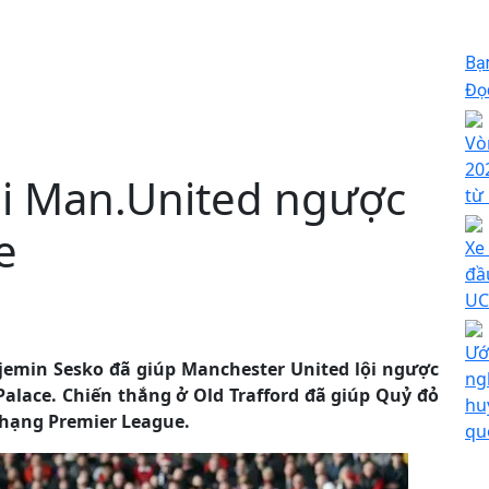
Bạ
Đọc
Vò
20
hi Man.United ngược
từ
e
Xe
đầ
UC
Ướ
jemin Sesko đã giúp Manchester United lội ngược
ng
Palace. Chiến thắng ở Old Trafford đã giúp Quỷ đỏ
hu
p hạng Premier League.
qu