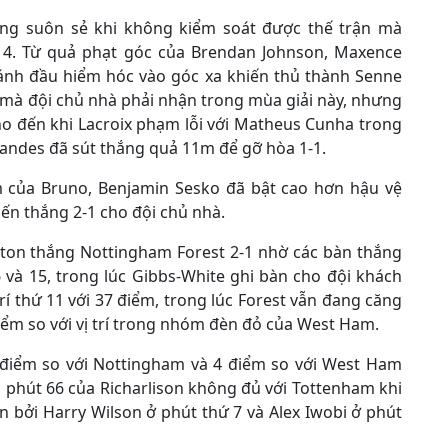
ng suôn sẻ khi không kiểm soát được thế trận mà
ứ 4. Từ quả phạt góc của Brendan Johnson, Maxence
đánh đầu hiểm hóc vào góc xa khiến thủ thành Senne
mà đội chủ nhà phải nhận trong mùa giải này, nhưng
o đến khi Lacroix phạm lỗi với Matheus Cunha trong
andes đã sút thắng quả 11m để gỡ hòa 1-1.
m của Bruno, Benjamin Sesko đã bật cao hơn hậu vệ
iến thắng 2-1 cho đội chủ nhà.
rhton thắng Nottingham Forest 2-1 nhờ các bàn thắng
và 15, trong lúc Gibbs-White ghi bàn cho đội khách
rí thứ 11 với 37 điểm, trong lúc Forest vẫn đang căng
 điểm so với vị trí trong nhóm đèn đỏ của West Ham.
điểm so với Nottingham và 4 điểm so với West Ham
g phút 66 của Richarlison không đủ với Tottenham khi
 bởi Harry Wilson ở phút thứ 7 và Alex Iwobi ở phút