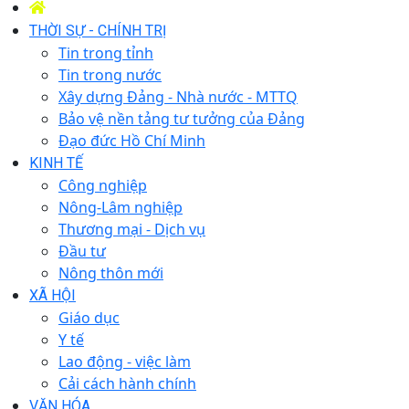
THỜI SỰ - CHÍNH TRỊ
Tin trong tỉnh
Tin trong nước
Xây dựng Đảng - Nhà nước - MTTQ
Bảo vệ nền tảng tư tưởng của Đảng
Đạo đức Hồ Chí Minh
KINH TẾ
Công nghiệp
Nông-Lâm nghiệp
Thương mại - Dịch vụ
Đầu tư
Nông thôn mới
XÃ HỘI
Giáo dục
Y tế
Lao động - việc làm
Cải cách hành chính
VĂN HÓA