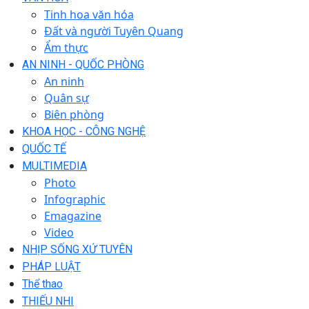
Tinh hoa văn hóa
Đất và người Tuyên Quang
Ẩm thực
AN NINH - QUỐC PHÒNG
An ninh
Quân sự
Biên phòng
KHOA HỌC - CÔNG NGHỆ
QUỐC TẾ
MULTIMEDIA
Photo
Infographic
Emagazine
Video
NHỊP SỐNG XỨ TUYÊN
PHÁP LUẬT
Thể thao
THIẾU NHI