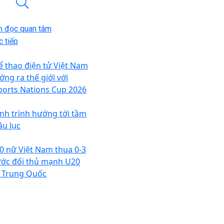
n đọc quan tâm
 tiếp
ể thao điện tử Việt Nam
ớng ra thế giới với
ports Nations Cup 2026
nh trình hướng tới tầm
âu lục
0 nữ Việt Nam thua 0-3
ước đối thủ mạnh U20
 Trung Quốc