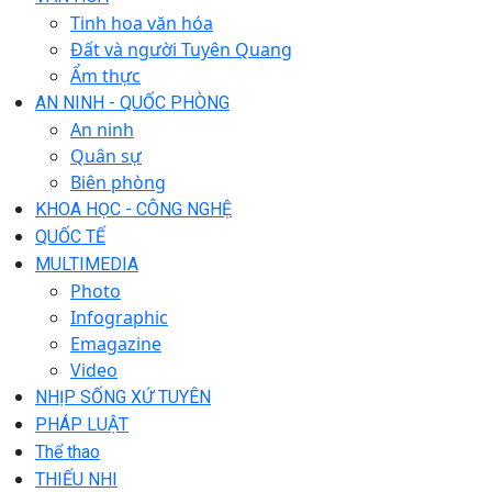
Tinh hoa văn hóa
Đất và người Tuyên Quang
Ẩm thực
AN NINH - QUỐC PHÒNG
An ninh
Quân sự
Biên phòng
KHOA HỌC - CÔNG NGHỆ
QUỐC TẾ
MULTIMEDIA
Photo
Infographic
Emagazine
Video
NHỊP SỐNG XỨ TUYÊN
PHÁP LUẬT
Thể thao
THIẾU NHI