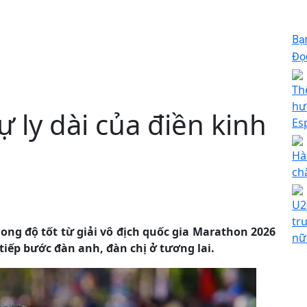
Bạ
Đọc
Th
hư
 ly dài của điền kinh
Es
Hà
ch
U2
tr
ong độ tốt từ giải vô địch quốc gia Marathon 2026
nữ
iếp bước đàn anh, đàn chị ở tương lai.