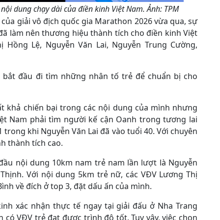
 nội dung chạy dài của điền kinh Việt Nam. Ảnh: TPM
của giải vô địch quốc gia Marathon 2026 vừa qua, sự
 làm nên thương hiệu thành tích cho điền kinh Việt
 Hồng Lệ, Nguyễn Văn Lai, Nguyễn Trung Cường,
bắt đầu đi tìm những nhân tố trẻ để chuẩn bị cho
ất khả chiến bại trong các nội dung của mình nhưng
Việt Nam phải tìm người kế cận Oanh trong tương lai
trong khi Nguyễn Văn Lai đã vào tuổi 40. Với chuyên
nh thành tích cao.
 đầu nội dung 10km nam trẻ nam lần lượt là Nguyễn
Thịnh. Với nội dung 5km trẻ nữ, các VĐV Lương Thị
ình về đích ở top 3, đặt dấu ấn của mình.
inh xác nhận thực tế ngay tại giải đấu ở Nha Trang
có VĐV trẻ đạt được trình độ tốt. Tuy vậy, việc chọn