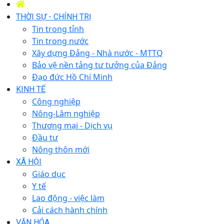
THỜI SỰ - CHÍNH TRỊ
Tin trong tỉnh
Tin trong nước
Xây dựng Đảng - Nhà nước - MTTQ
Bảo vệ nền tảng tư tưởng của Đảng
Đạo đức Hồ Chí Minh
KINH TẾ
Công nghiệp
Nông-Lâm nghiệp
Thương mại - Dịch vụ
Đầu tư
Nông thôn mới
XÃ HỘI
Giáo dục
Y tế
Lao động - việc làm
Cải cách hành chính
VĂN HÓA