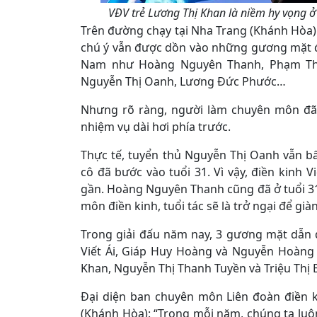
VĐV trẻ Lương Thị Khan là niềm hy vọng ở
Trên đường chạy tại Nha Trang (Khánh Hòa) 
chú ý vẫn được dồn vào những gương mặt đã
Nam như Hoàng Nguyên Thanh, Phạm Thị
Nguyễn Thị Oanh, Lương Đức Phước…
Nhưng rõ ràng, người làm chuyên môn đã 
nhiệm vụ dài hơi phía trước.
Thực tế, tuyển thủ Nguyễn Thị Oanh vẫn b
cô đã bước vào tuổi 31. Vì vậy, điền kinh 
gần. Hoàng Nguyên Thanh cũng đã ở tuổi 31 
môn điền kinh, tuổi tác sẽ là trở ngại để già
Trong giải đấu năm nay, 3 gương mặt dẫn
Viết Ái, Giáp Huy Hoàng và Nguyễn Hoàng 
Khan, Nguyễn Thị Thanh Tuyền và Triệu Thị B
Đại diện ban chuyên môn Liên đoàn điền k
(Khánh Hòa): “Trong mỗi năm, chúng ta luôn 