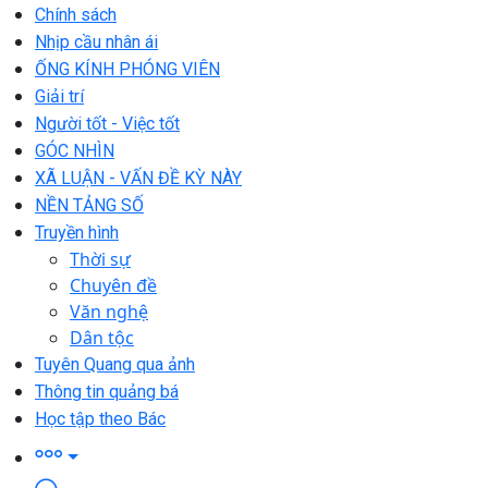
Chính sách
Nhịp cầu nhân ái
ỐNG KÍNH PHÓNG VIÊN
Giải trí
Người tốt - Việc tốt
GÓC NHÌN
XÃ LUẬN - VẤN ĐỀ KỲ NÀY
NỀN TẢNG SỐ
Truyền hình
Thời sự
Chuyên đề
Văn nghệ
Dân tộc
Tuyên Quang qua ảnh
Thông tin quảng bá
Học tập theo Bác