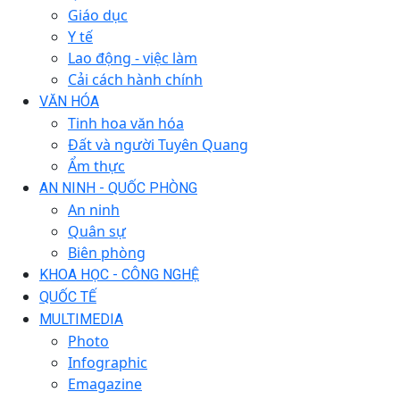
Giáo dục
Y tế
Lao động - việc làm
Cải cách hành chính
VĂN HÓA
Tinh hoa văn hóa
Đất và người Tuyên Quang
Ẩm thực
AN NINH - QUỐC PHÒNG
An ninh
Quân sự
Biên phòng
KHOA HỌC - CÔNG NGHỆ
QUỐC TẾ
MULTIMEDIA
Photo
Infographic
Emagazine