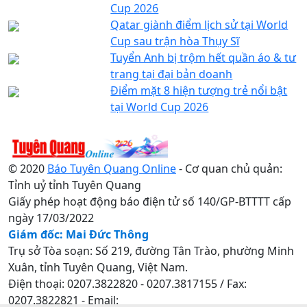
Cup 2026
Qatar giành điểm lịch sử tại World
Cup sau trận hòa Thụy Sĩ
Tuyển Anh bị trộm hết quần áo & tư
trang tại đại bản doanh
Điểm mặt 8 hiện tượng trẻ nổi bật
tại World Cup 2026
© 2020
Báo Tuyên Quang Online
- Cơ quan chủ quản:
Tỉnh uỷ tỉnh Tuyên Quang
Giấy phép hoạt động báo điện tử số 140/GP-BTTTT cấp
ngày 17/03/2022
Giám đốc: Mai Đức Thông
Trụ sở Tòa soạn: Số 219, đường Tân Trào, phường Minh
Xuân, tỉnh Tuyên Quang, Việt Nam.
Điện thoại: 0207.3822820 - 0207.3817155 / Fax:
0207.3822821 - Email: