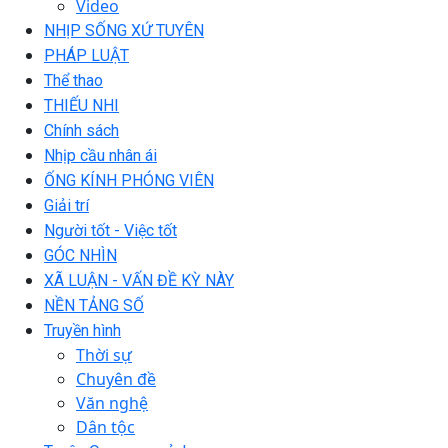
Video
NHỊP SỐNG XỨ TUYÊN
PHÁP LUẬT
Thể thao
THIẾU NHI
Chính sách
Nhịp cầu nhân ái
ỐNG KÍNH PHÓNG VIÊN
Giải trí
Người tốt - Việc tốt
GÓC NHÌN
XÃ LUẬN - VẤN ĐỀ KỲ NÀY
NỀN TẢNG SỐ
Truyền hình
Thời sự
Chuyên đề
Văn nghệ
Dân tộc