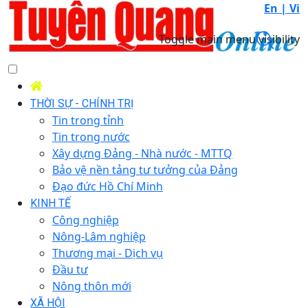
En |
Vi
Toggle main menu visibility
THỜI SỰ - CHÍNH TRỊ
Tin trong tỉnh
Tin trong nước
Xây dựng Đảng - Nhà nước - MTTQ
Bảo vệ nền tảng tư tưởng của Đảng
Đạo đức Hồ Chí Minh
KINH TẾ
Công nghiệp
Nông-Lâm nghiệp
Thương mại - Dịch vụ
Đầu tư
Nông thôn mới
XÃ HỘI