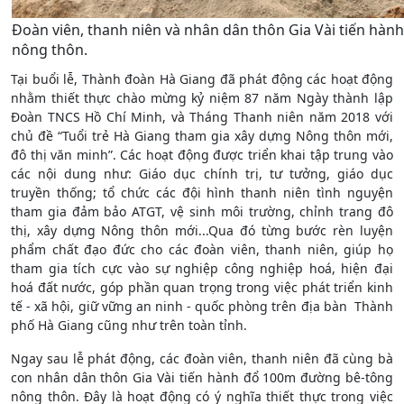
Đoàn viên, thanh niên và nhân dân thôn Gia Vài tiến hà
nông thôn.
Tại buổi lễ, Thành đoàn Hà Giang đã phát động các hoạt động
nhằm thiết thực chào mừng kỷ niệm 87 năm Ngày thành lập
Đoàn TNCS Hồ Chí Minh, và Tháng Thanh niên năm 2018 với
chủ đề “Tuổi trẻ Hà Giang tham gia xây dựng Nông thôn mới,
đô thị văn minh”. Các hoạt động được triển khai tập trung vào
các nội dung như: Giáo dục chính trị, tư tưởng, giáo dục
truyền thống; tổ chức các đội hình thanh niên tình nguyện
tham gia đảm bảo ATGT, vệ sinh môi trường, chỉnh trang đô
thị, xây dựng Nông thôn mới...Qua đó từng bước rèn luyện
phẩm chất đạo đức cho các đoàn viên, thanh niên, giúp họ
tham gia tích cực vào sự nghiệp công nghiệp hoá, hiện đại
hoá đất nước, góp phần quan trọng trong việc phát triển kinh
tế - xã hội, giữ vững an ninh - quốc phòng trên địa bàn Thành
phố Hà Giang cũng như trên toàn tỉnh.
Ngay sau lễ phát động, các đoàn viên, thanh niên đã cùng bà
con nhân dân thôn Gia Vài tiến hành đổ 100m đường bê-tông
nông thôn. Đây là hoạt động có ý nghĩa thiết thực trong việc