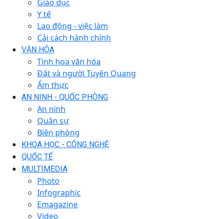
Giáo dục
Y tế
Lao động - việc làm
Cải cách hành chính
VĂN HÓA
Tinh hoa văn hóa
Đất và người Tuyên Quang
Ẩm thực
AN NINH - QUỐC PHÒNG
An ninh
Quân sự
Biên phòng
KHOA HỌC - CÔNG NGHỆ
QUỐC TẾ
MULTIMEDIA
Photo
Infographic
Emagazine
Video