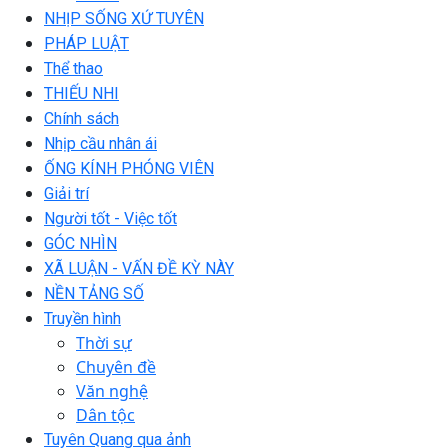
NHỊP SỐNG XỨ TUYÊN
PHÁP LUẬT
Thể thao
THIẾU NHI
Chính sách
Nhịp cầu nhân ái
ỐNG KÍNH PHÓNG VIÊN
Giải trí
Người tốt - Việc tốt
GÓC NHÌN
XÃ LUẬN - VẤN ĐỀ KỲ NÀY
NỀN TẢNG SỐ
Truyền hình
Thời sự
Chuyên đề
Văn nghệ
Dân tộc
Tuyên Quang qua ảnh