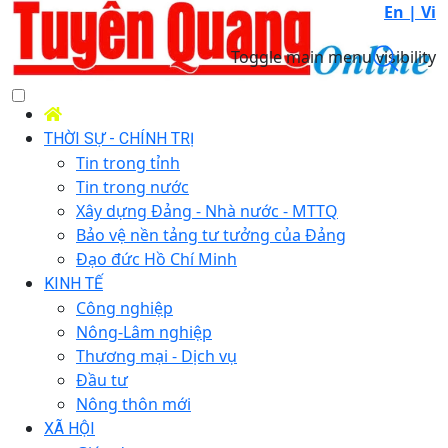
En |
Vi
Toggle main menu visibility
THỜI SỰ - CHÍNH TRỊ
Tin trong tỉnh
Tin trong nước
Xây dựng Đảng - Nhà nước - MTTQ
Bảo vệ nền tảng tư tưởng của Đảng
Đạo đức Hồ Chí Minh
KINH TẾ
Công nghiệp
Nông-Lâm nghiệp
Thương mại - Dịch vụ
Đầu tư
Nông thôn mới
XÃ HỘI