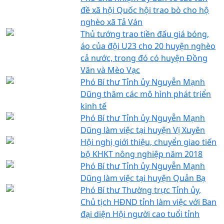
đề xã hội Quốc hội trao bò cho hộ
nghèo xã Tả Ván
Thủ tướng trao tiền đấu giá bóng,
áo của đội U23 cho 20 huyện nghèo
cả nước, trong đó có huyện Đồng
Văn và Mèo Vạc
Phó Bí thư Tỉnh ủy Nguyễn Mạnh
Dũng thăm các mô hình phát triển
kinh tế
Phó Bí thư Tỉnh ủy Nguyễn Mạnh
Dũng làm việc tại huyện Vị Xuyên
Hội nghị giới thiệu, chuyển giao tiến
bộ KHKT nông nghiệp năm 2018
Phó Bí thư Tỉnh ủy Nguyễn Mạnh
Dũng làm việc tại huyện Quản Bạ
Phó Bí thư Thường trực Tỉnh ủy,
Chủ tịch HĐND tỉnh làm việc với Ban
đại diện Hội người cao tuổi tỉnh