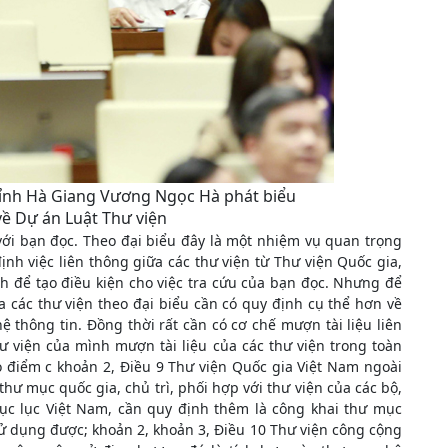
ỉnh Hà Giang Vương Ngọc Hà phát biểu
về Dự án Luật Thư viện
với bạn đọc. Theo đại biểu đây là một nhiệm vụ quan trọng
ịnh việc liên thông giữa các thư viện từ Thư viện Quốc gia,
h để tạo điều kiện cho việc tra cứu của bạn đọc. Nhưng để
 các thư viện theo đại biểu cần có quy định cụ thể hơn về
thông tin. Đồng thời rất cần có cơ chế mượn tài liệu liên
 viện của mình mượn tài liệu của các thư viện trong toàn
o điểm c khoản 2, Điều 9 Thư viện Quốc gia Việt Nam ngoài
hư mục quốc gia, chủ trì, phối hợp với thư viện của các bộ,
ục lục Việt Nam, cần quy định thêm là công khai thư mục
sử dụng được; khoản 2, khoản 3, Điều 10 Thư viện công cộng