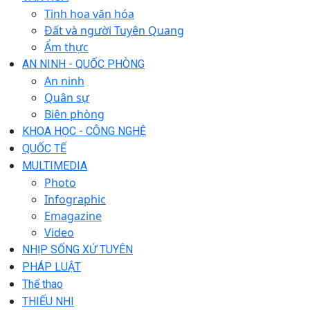
Tinh hoa văn hóa
Đất và người Tuyên Quang
Ẩm thực
AN NINH - QUỐC PHÒNG
An ninh
Quân sự
Biên phòng
KHOA HỌC - CÔNG NGHỆ
QUỐC TẾ
MULTIMEDIA
Photo
Infographic
Emagazine
Video
NHỊP SỐNG XỨ TUYÊN
PHÁP LUẬT
Thể thao
THIẾU NHI