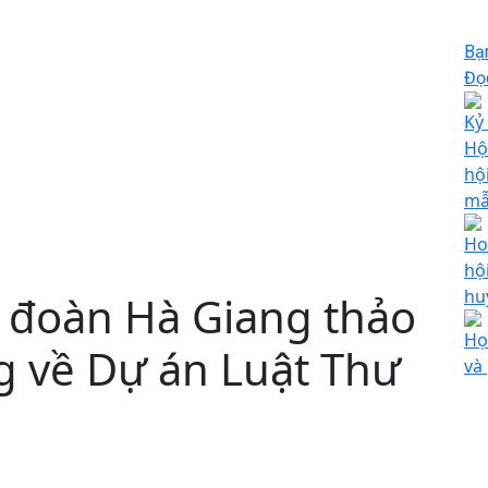
Bạ
Đọc
Kỷ
Hộ
hộ
m
Ho
hộ
hu
i đoàn Hà Giang thảo
Họ
ng về Dự án Luật Thư
và