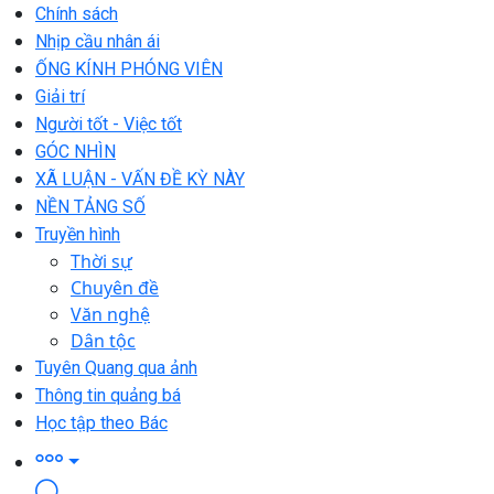
Chính sách
Nhịp cầu nhân ái
ỐNG KÍNH PHÓNG VIÊN
Giải trí
Người tốt - Việc tốt
GÓC NHÌN
XÃ LUẬN - VẤN ĐỀ KỲ NÀY
NỀN TẢNG SỐ
Truyền hình
Thời sự
Chuyên đề
Văn nghệ
Dân tộc
Tuyên Quang qua ảnh
Thông tin quảng bá
Học tập theo Bác