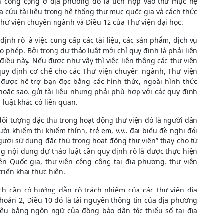
n công cộng ở địa phương đó là tích hợp vào thư mục hệ
 cứu tài liệu trong hệ thống thư mục quốc gia và cách thức
 Thư viện chuyên ngành và Điều 12 của Thư viện đại học.
ịnh rõ là việc cung cấp các tài liệu, các sản phẩm, dịch vụ
o phép. Bởi trong dự thảo luật mới chỉ quy định là phải liên
điều này. Nếu được như vậy thì việc liên thông các thư viện
 quy định cơ chế cho các Thư viện chuyên ngành, Thư viện
 được hỗ trợ bạn đọc bằng các hình thức, ngoài hình thức
hoặc sao, gửi tài liệu nhưng phải phù hợp với các quy định
luật khác có liên quan.
đối tượng đặc thù trong hoạt động thư viện đó là người dân
ười khiếm thị khiếm thính, trẻ em, v.v.. đại biểu đề nghị đối
gười sử dụng đặc thù trong hoạt động thư viện” thay cho từ
ng nội dung dự thảo luật cần quy định rõ là được thực hiện
iện Quốc gia, thư viện công cộng tại địa phương, thư viện
riển khai thực hiện.
ịch cần có hướng dẫn rõ trách nhiệm của các thư viện địa
hoản 2, Điều 10 đó là tài nguyên thông tin của địa phương
iệu bằng ngôn ngữ của đồng bào dân tộc thiểu số tại địa