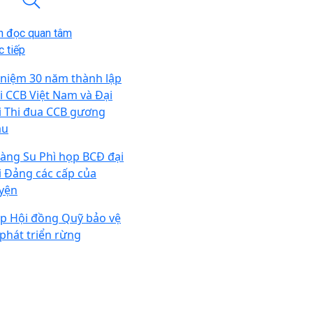
n đọc quan tâm
 tiếp
 niệm 30 năm thành lập
i CCB Việt Nam và Đại
i Thi đua CCB gương
ẫu
àng Su Phì họp BCĐ đại
i Đảng các cấp của
yện
p Hội đồng Quỹ bảo vệ
 phát triển rừng