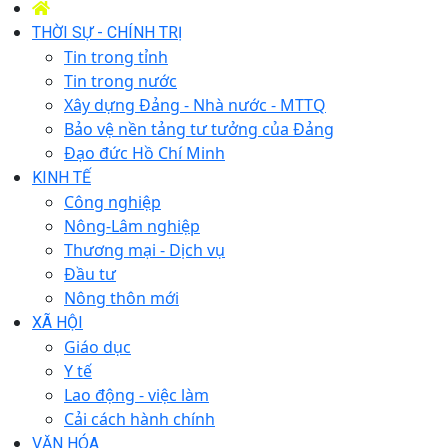
THỜI SỰ - CHÍNH TRỊ
Tin trong tỉnh
Tin trong nước
Xây dựng Đảng - Nhà nước - MTTQ
Bảo vệ nền tảng tư tưởng của Đảng
Đạo đức Hồ Chí Minh
KINH TẾ
Công nghiệp
Nông-Lâm nghiệp
Thương mại - Dịch vụ
Đầu tư
Nông thôn mới
XÃ HỘI
Giáo dục
Y tế
Lao động - việc làm
Cải cách hành chính
VĂN HÓA