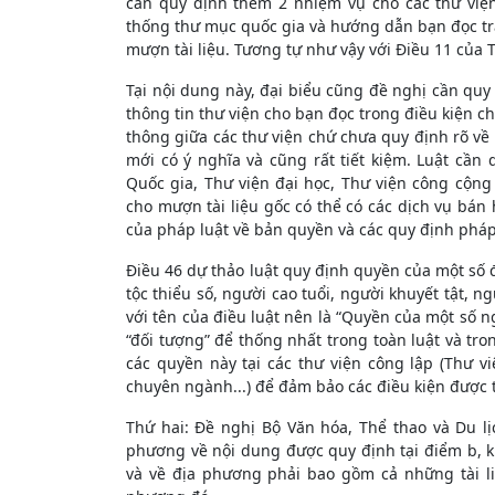
cần quy định thêm 2 nhiệm vụ cho các thư việ
thống thư mục quốc gia và hướng dẫn bạn đọc tra
mượn tài liệu. Tương tự như vậy với Điều 11 của
Tại nội dung này, đại biểu cũng đề nghị cần quy đ
thông tin thư viện cho bạn đọc trong điều kiện ch
thông giữa các thư viện chứ chưa quy định rõ về 
mới có ý nghĩa và cũng rất tiết kiệm. Luật cần
Quốc gia, Thư viện đại học, Thư viện công cộng
cho mượn tài liệu gốc có thể có các dịch vụ bán 
của pháp luật về bản quyền và các quy định pháp 
Điều 46 dự thảo luật quy định quyền của một số 
tộc thiểu số, người cao tuổi, người khuyết tật, ng
với tên của điều luật nên là “Quyền của một số n
“đối tượng” để thống nhất trong toàn luật và tro
các quyền này tại các thư viện công lập (Thư v
chuyên ngành...) để đảm bảo các điều kiện được t
Thứ hai: Đề nghị Bộ Văn hóa, Thể thao và Du l
phương về nội dung được quy định tại điểm b, k
và về địa phương phải bao gồm cả những tài l