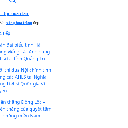
n đọc quan tâm
Mẫu
vòng hoa trắng
đẹp
 tiếp
àn đại biểu tỉnh Hà
ang viếng các Anh hùng
t sĩ tại tỉnh Quảng Trị
ối thi đua Nội chính tỉnh
ếng các AHLS tại Nghĩa
ng Liệt sĩ Quốc gia Vị
yên
iến thắng Đồng Lộc –
iến thắng của quyết tâm
ải phóng miền Nam