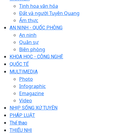
Tinh hoa văn hóa
Đất và người Tuyên Quang
Ẩm thực
AN NINH - QUỐC PHÒNG
An ninh
Quân sự
Biên phòng
KHOA HỌC - CÔNG NGHỆ
QUỐC TẾ
MULTIMEDIA
Photo
Infographic
Emagazine
Video
NHỊP SỐNG XỨ TUYÊN
PHÁP LUẬT
Thể thao
THIẾU NHI