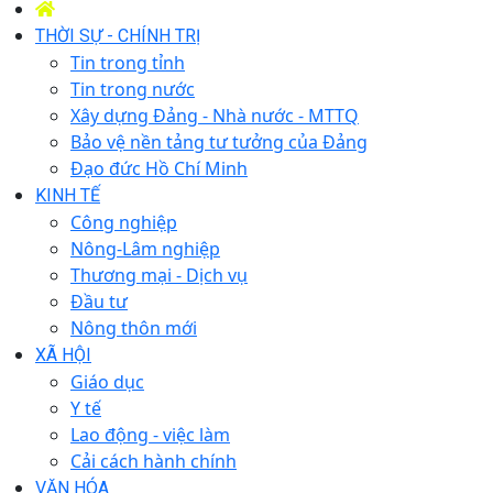
THỜI SỰ - CHÍNH TRỊ
Tin trong tỉnh
Tin trong nước
Xây dựng Đảng - Nhà nước - MTTQ
Bảo vệ nền tảng tư tưởng của Đảng
Đạo đức Hồ Chí Minh
KINH TẾ
Công nghiệp
Nông-Lâm nghiệp
Thương mại - Dịch vụ
Đầu tư
Nông thôn mới
XÃ HỘI
Giáo dục
Y tế
Lao động - việc làm
Cải cách hành chính
VĂN HÓA