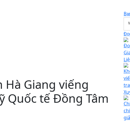
Bạ
Đọc
Đo
Gi
Liệ
Kh
vi
h Hà Giang viếng
tra
Xu
 sỹ Quốc tế Đồng Tâm
Ch
ch
gi