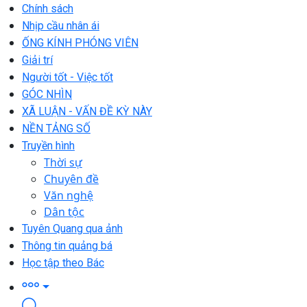
Chính sách
Nhịp cầu nhân ái
ỐNG KÍNH PHÓNG VIÊN
Giải trí
Người tốt - Việc tốt
GÓC NHÌN
XÃ LUẬN - VẤN ĐỀ KỲ NÀY
NỀN TẢNG SỐ
Truyền hình
Thời sự
Chuyên đề
Văn nghệ
Dân tộc
Tuyên Quang qua ảnh
Thông tin quảng bá
Học tập theo Bác