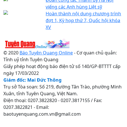
viếng các Anh hùng Liệt sỹ
Hoàn thành nội dung chương trình
đợt 1, Kỳ họp thứ 7, Quốc hội khóa
XV
© 2020
Báo Tuyên Quang Online
- Cơ quan chủ quản:
Tỉnh uỷ tỉnh Tuyên Quang
Giấy phép hoạt động báo điện tử số 140/GP-BTTTT cấp
ngày 17/03/2022
Giám đốc: Mai Đức Thông
Trụ sở Tòa soạn: Số 219, đường Tân Trào, phường Minh
Xuân, tỉnh Tuyên Quang, Việt Nam.
Điện thoại: 0207.3822820 - 0207.3817155 / Fax:
0207.3822821 - Email:
baotuyenquang.com.vn@gmail.com