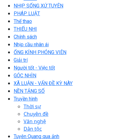
NHỊP SỐNG XỨ TUYÊN
PHÁP LUẬT
Thể thao
THIẾU NHI
Chính sách
Nhịp cầu nhân ái
ỐNG KÍNH PHÓNG VIÊN
Giải trí
Người tốt - Việc tốt
GÓC NHÌN
XÃ LUẬN - VẤN ĐỀ KỲ NÀY
NỀN TẢNG SỐ
Truyền hình
Thời sự
Chuyên đề
Văn nghệ
Dân tộc
Tuyên Quang qua ảnh