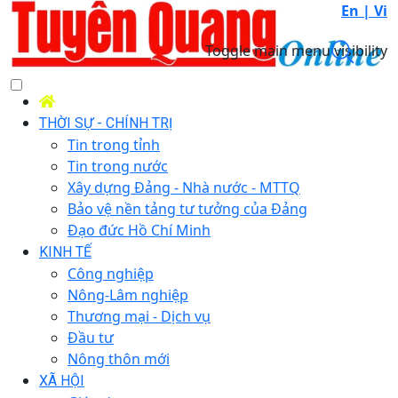
En |
Vi
Toggle main menu visibility
THỜI SỰ - CHÍNH TRỊ
Tin trong tỉnh
Tin trong nước
Xây dựng Đảng - Nhà nước - MTTQ
Bảo vệ nền tảng tư tưởng của Đảng
Đạo đức Hồ Chí Minh
KINH TẾ
Công nghiệp
Nông-Lâm nghiệp
Thương mại - Dịch vụ
Đầu tư
Nông thôn mới
XÃ HỘI