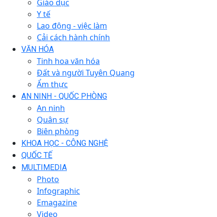
Giáo dục
Y tế
Lao động - việc làm
Cải cách hành chính
VĂN HÓA
Tinh hoa văn hóa
Đất và người Tuyên Quang
Ẩm thực
AN NINH - QUỐC PHÒNG
An ninh
Quân sự
Biên phòng
KHOA HỌC - CÔNG NGHỆ
QUỐC TẾ
MULTIMEDIA
Photo
Infographic
Emagazine
Video