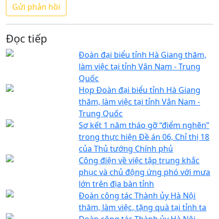
Đọc tiếp
Đoàn đại biểu tỉnh Hà Giang thăm,
làm việc tại tỉnh Vân Nam - Trung
Quốc
Họp Đoàn đại biểu tỉnh Hà Giang
thăm, làm việc tại tỉnh Vân Nam -
Trung Quốc
Sơ kết 1 năm tháo gỡ “điểm nghẽn”
trong thực hiện Đề án 06, Chỉ thị 18
của Thủ tướng Chính phủ
Công điện về việc tập trung khắc
phục và chủ động ứng phó với mưa
lớn trên địa bàn tỉnh
Đoàn công tác Thành ủy Hà Nội
thăm, làm việc, tặng quà tại tỉnh ta
Đoàn công tác Thành ủy Hà Nội