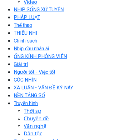
Video
NHỊP SỐNG XỨ TUYÊN
PHÁP LUẬT
Thể thao
THIẾU NHI
Chính sách
Nhịp cầu nhân ái
ỐNG KÍNH PHÓNG VIÊN
Giải trí
Người tốt - Việc tốt
GÓC NHÌN
XÃ LUẬN - VẤN ĐỀ KỲ NÀY
NỀN TẢNG SỐ
Truyền hình
Thời sự
Chuyên đề
Văn nghệ
Dân tộc