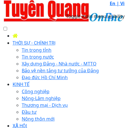
En |
Vi
Toggle main menu visibility
THỜI SỰ - CHÍNH TRỊ
Tin trong tỉnh
Tin trong nước
Xây dựng Đảng - Nhà nước - MTTQ
Bảo vệ nền tảng tư tưởng của Đảng
Đạo đức Hồ Chí Minh
KINH TẾ
Công nghiệp
Nông-Lâm nghiệp
Thương mại - Dịch vụ
Đầu tư
Nông thôn mới
XÃ HỘI