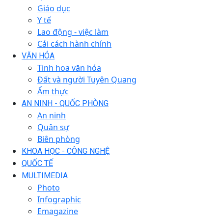
Giáo dục
Y tế
Lao động - việc làm
Cải cách hành chính
VĂN HÓA
Tinh hoa văn hóa
Đất và người Tuyên Quang
Ẩm thực
AN NINH - QUỐC PHÒNG
An ninh
Quân sự
Biên phòng
KHOA HỌC - CÔNG NGHỆ
QUỐC TẾ
MULTIMEDIA
Photo
Infographic
Emagazine