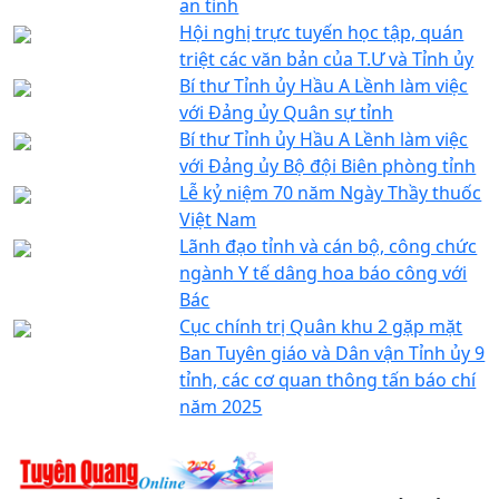
an tỉnh
Hội nghị trực tuyến học tập, quán
triệt các văn bản của T.Ư và Tỉnh ủy
Bí thư Tỉnh ủy Hầu A Lềnh làm việc
với Đảng ủy Quân sự tỉnh
Bí thư Tỉnh ủy Hầu A Lềnh làm việc
với Đảng ủy Bộ đội Biên phòng tỉnh
Lễ kỷ niệm 70 năm Ngày Thầy thuốc
Việt Nam
Lãnh đạo tỉnh và cán bộ, công chức
ngành Y tế dâng hoa báo công với
Bác
Cục chính trị Quân khu 2 gặp mặt
Ban Tuyên giáo và Dân vận Tỉnh ủy 9
tỉnh, các cơ quan thông tấn báo chí
năm 2025