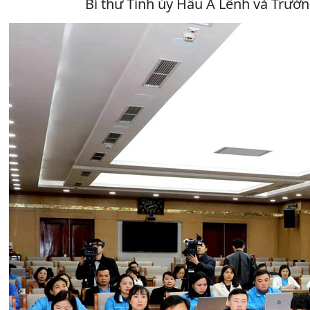
Bí thư Tỉnh ủy Hầu A Lềnh và Trưởn