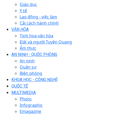
Giáo dục
Y tế
Lao động - việc làm
Cải cách hành chính
VĂN HÓA
Tinh hoa văn hóa
Đất và người Tuyên Quang
Ẩm thực
AN NINH - QUỐC PHÒNG
An ninh
Quân sự
Biên phòng
KHOA HỌC - CÔNG NGHỆ
QUỐC TẾ
MULTIMEDIA
Photo
Infographic
Emagazine