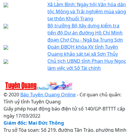
Xã Lâm Bình: Ngày hội Văn hóa dân
tộc Mông và Trải nghiệm mùa vàng
tại thôn Khuổi Trang
Bộ trưởng Bộ Xây dựng kiểm tra
tiến độ Dự án đường Hồ Chí Minh
đoạn Chợ Chu - Ngã ba Trung Sơn
Đoàn ĐBQH khóa XV tỉnh Tuyên
Quang khảo sát tại xã Sơn Thủy
Chủ tịch UBND tỉnh Phan Huy Ngọc
làm việc với Sở Tài chính
© 2020
Báo Tuyên Quang Online
- Cơ quan chủ quản:
Tỉnh uỷ tỉnh Tuyên Quang
Giấy phép hoạt động báo điện tử số 140/GP-BTTTT cấp
ngày 17/03/2022
Giám đốc: Mai Đức Thông
Trụ sở Tòa soạn: Số 219, đường Tân Trào, phường Minh