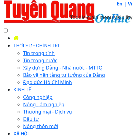
En |
Vi
Toggle main menu visibility
THỜI SỰ - CHÍNH TRỊ
Tin trong tỉnh
Tin trong nước
Xây dựng Đảng - Nhà nước - MTTQ
Bảo vệ nền tảng tư tưởng của Đảng
Đạo đức Hồ Chí Minh
KINH TẾ
Công nghiệp
Nông-Lâm nghiệp
Thương mại - Dịch vụ
Đầu tư
Nông thôn mới
XÃ HỘI