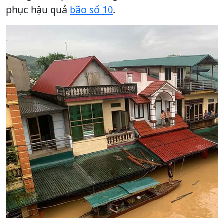
phục hậu quả
bão số 10
.