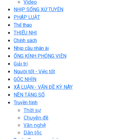
Video
NHỊP SỐNG XỨ TUYÊN
PHÁP LUẬT
Thể thao
THIẾU NHI
Chính sách
Nhịp cầu nhân ái
ỐNG KÍNH PHÓNG VIÊN
Giải trí
Người tốt - Việc tốt
GÓC NHÌN
XÃ LUẬN - VẤN ĐỀ KỲ NÀY
NỀN TẢNG SỐ
Truyền hình
Thời sự
Chuyên đề
Văn nghệ
Dân tộc