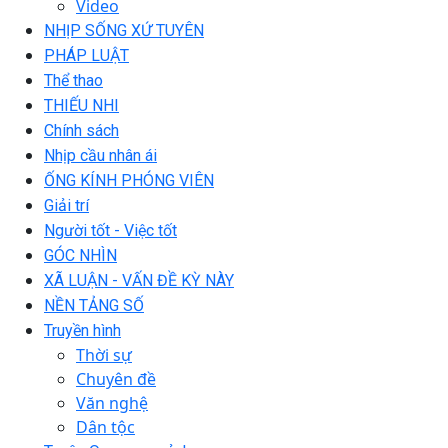
Video
NHỊP SỐNG XỨ TUYÊN
PHÁP LUẬT
Thể thao
THIẾU NHI
Chính sách
Nhịp cầu nhân ái
ỐNG KÍNH PHÓNG VIÊN
Giải trí
Người tốt - Việc tốt
GÓC NHÌN
XÃ LUẬN - VẤN ĐỀ KỲ NÀY
NỀN TẢNG SỐ
Truyền hình
Thời sự
Chuyên đề
Văn nghệ
Dân tộc