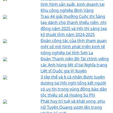
tình hình sản xuất, kinh doanh tại
Khu công nghiệp Bình Vàng
Trao 44 giải thưởng Cuộc thi Sáng
tạo dành cho thanh thiếu niên, nhi
đồng năm 2025 và Hội thi sáng tạo
kỹ thuật tỉnh năm 2024-2025
Đoàn công tác của tỉnh tham quan
một số mô hình phát triển kinh tế
nông nghiệp tại tỉnh Sơn La
Đoàn Thanh niên Bộ Tài chính viếng
các Anh hùng liệt sĩ tại Nghĩa trang
Liệt sĩ Quốc gia Vị Xuyên
3 tập thể và 6 cá nhân được tuyên
dương tại Hội nghị tổng kết người
có uy tín trong vùng đồng bào dân
tộc thiểu số xã Hoàng Su Phì
Phát huy trí tuệ và khát vọng, phụ
nữ Tuyên Quang vươn lên trong