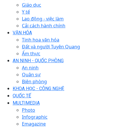
Giáo dục
Y tế
Lao động - việc làm
Cải cách hành chính
VĂN HÓA
Tinh hoa văn hóa
Đất và người Tuyên Quang
Ẩm thực
AN NINH - QUỐC PHÒNG
An ninh
Quân sự
Biên phòng
KHOA HỌC - CÔNG NGHỆ
QUỐC TẾ
MULTIMEDIA
Photo
Infographic
Emagazine