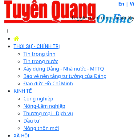
En |
Vi
Toggle main menu visibility
THỜI SỰ - CHÍNH TRỊ
Tin trong tỉnh
Tin trong nước
Xây dựng Đảng - Nhà nước - MTTQ
Bảo vệ nền tảng tư tưởng của Đảng
Đạo đức Hồ Chí Minh
KINH TẾ
Công nghiệp
Nông-Lâm nghiệp
Thương mại - Dịch vụ
Đầu tư
Nông thôn mới
XÃ HỘI