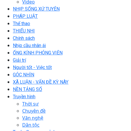
Video
NHỊP SỐNG XỨ TUYÊN
PHÁP LUẬT
Thể thao
THIẾU NHI
Chính sách
Nhịp cầu nhân ái
ỐNG KÍNH PHÓNG VIÊN
Giải trí
Người tốt - Việc tốt
GÓC NHÌN
XÃ LUẬN - VẤN ĐỀ KỲ NÀY
NỀN TẢNG SỐ
Truyền hình
Thời sự
Chuyên đề
Văn nghệ
Dân tộc