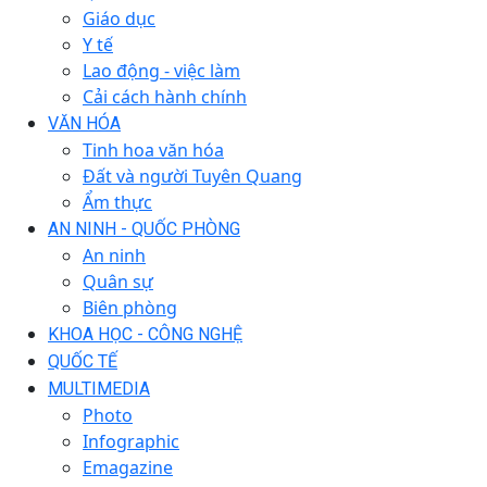
Giáo dục
Y tế
Lao động - việc làm
Cải cách hành chính
VĂN HÓA
Tinh hoa văn hóa
Đất và người Tuyên Quang
Ẩm thực
AN NINH - QUỐC PHÒNG
An ninh
Quân sự
Biên phòng
KHOA HỌC - CÔNG NGHỆ
QUỐC TẾ
MULTIMEDIA
Photo
Infographic
Emagazine