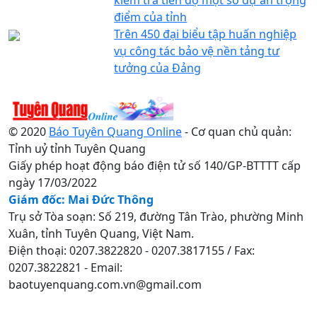
điểm của tỉnh
Trên 450 đại biểu tập huấn nghiệp
vụ công tác bảo vệ nền tảng tư
tưởng của Đảng
© 2020
Báo Tuyên Quang Online
- Cơ quan chủ quản:
Tỉnh uỷ tỉnh Tuyên Quang
Giấy phép hoạt động báo điện tử số 140/GP-BTTTT cấp
ngày 17/03/2022
Giám đốc: Mai Đức Thông
Trụ sở Tòa soạn: Số 219, đường Tân Trào, phường Minh
Xuân, tỉnh Tuyên Quang, Việt Nam.
Điện thoại: 0207.3822820 - 0207.3817155 / Fax:
0207.3822821 - Email:
baotuyenquang.com.vn@gmail.com