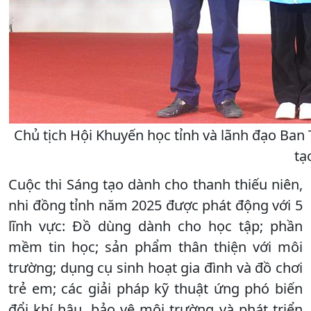
Chủ tịch Hội Khuyến học tỉnh và lãnh đạo Ban 
tạ
Cuộc thi Sáng tạo dành cho thanh thiếu niên,
nhi đồng tỉnh năm 2025 được phát động với 5
lĩnh vực: Đồ dùng dành cho học tập; phần
mềm tin học; sản phẩm thân thiện với môi
trường; dụng cụ sinh hoạt gia đình và đồ chơi
trẻ em; các giải pháp kỹ thuật ứng phó biến
đổi khí hậu, bảo vệ môi trường và phát triển