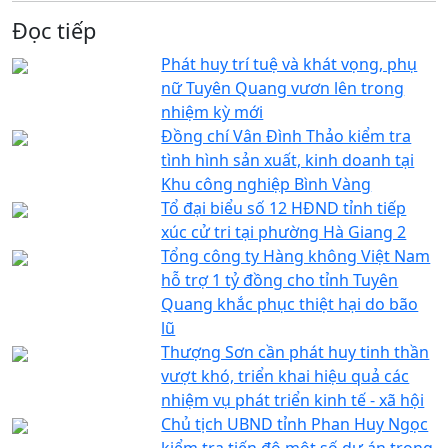
Đọc tiếp
Phát huy trí tuệ và khát vọng, phụ
nữ Tuyên Quang vươn lên trong
nhiệm kỳ mới
Đồng chí Vân Đình Thảo kiểm tra
tình hình sản xuất, kinh doanh tại
Khu công nghiệp Bình Vàng
Tổ đại biểu số 12 HĐND tỉnh tiếp
xúc cử tri tại phường Hà Giang 2
Tổng công ty Hàng không Việt Nam
hỗ trợ 1 tỷ đồng cho tỉnh Tuyên
Quang khắc phục thiệt hại do bão
lũ
Thượng Sơn cần phát huy tinh thần
vượt khó, triển khai hiệu quả các
nhiệm vụ phát triển kinh tế - xã hội
Chủ tịch UBND tỉnh Phan Huy Ngọc
kiểm tra tiến độ một số dự án trọng