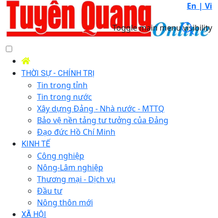
En |
Vi
Toggle main menu visibility
THỜI SỰ - CHÍNH TRỊ
Tin trong tỉnh
Tin trong nước
Xây dựng Đảng - Nhà nước - MTTQ
Bảo vệ nền tảng tư tưởng của Đảng
Đạo đức Hồ Chí Minh
KINH TẾ
Công nghiệp
Nông-Lâm nghiệp
Thương mại - Dịch vụ
Đầu tư
Nông thôn mới
XÃ HỘI