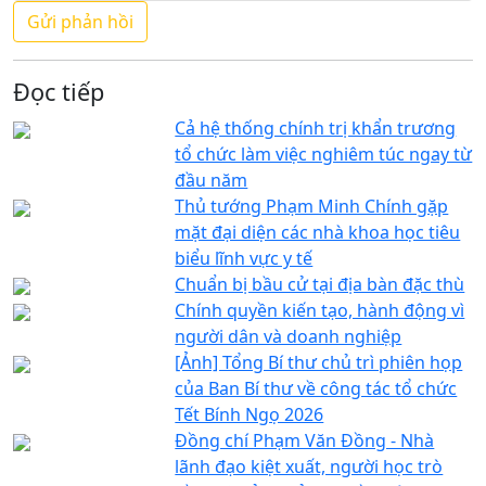
Đọc tiếp
Cả hệ thống chính trị khẩn trương
tổ chức làm việc nghiêm túc ngay từ
đầu năm
Thủ tướng Phạm Minh Chính gặp
mặt đại diện các nhà khoa học tiêu
biểu lĩnh vực y tế
Chuẩn bị bầu cử tại địa bàn đặc thù
Chính quyền kiến tạo, hành động vì
người dân và doanh nghiệp
[Ảnh] Tổng Bí thư chủ trì phiên họp
của Ban Bí thư về công tác tổ chức
Tết Bính Ngọ 2026
Đồng chí Phạm Văn Đồng - Nhà
lãnh đạo kiệt xuất, người học trò