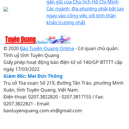
gần gũi của Chủ tịch Hồ Chí Minh
Các ngành, địa phương phải bắt tay
ngay vào công việc với tinh thần
khẩn trương nhất
© 2020
Báo Tuyên Quang Online
- Cơ quan chủ quản:
Tỉnh uỷ tỉnh Tuyên Quang
Giấy phép hoạt động báo điện tử số 140/GP-BTTTT cấp
ngày 17/03/2022
Giám đốc: Mai Đức Thông
Trụ sở Tòa soạn: Số 219, đường Tân Trào, phường Minh
Xuân, tỉnh Tuyên Quang, Việt Nam.
Điện thoại: 0207.3822820 - 0207.3817155 / Fax:
0207.3822821 - Email:
baotuyenquang.com.vn@gmail.com