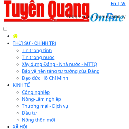
En |
Vi
Toggle main menu visibility
THỜI SỰ - CHÍNH TRỊ
Tin trong tỉnh
Tin trong nước
Xây dựng Đảng - Nhà nước - MTTQ
Bảo vệ nền tảng tư tưởng của Đảng
Đạo đức Hồ Chí Minh
KINH TẾ
Công nghiệp
Nông-Lâm nghiệp
Thương mại - Dịch vụ
Đầu tư
Nông thôn mới
XÃ HỘI