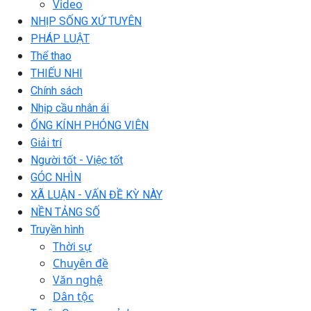
Video
NHỊP SỐNG XỨ TUYÊN
PHÁP LUẬT
Thể thao
THIẾU NHI
Chính sách
Nhịp cầu nhân ái
ỐNG KÍNH PHÓNG VIÊN
Giải trí
Người tốt - Việc tốt
GÓC NHÌN
XÃ LUẬN - VẤN ĐỀ KỲ NÀY
NỀN TẢNG SỐ
Truyền hình
Thời sự
Chuyên đề
Văn nghệ
Dân tộc