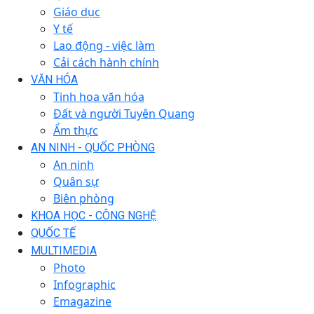
Giáo dục
Y tế
Lao động - việc làm
Cải cách hành chính
VĂN HÓA
Tinh hoa văn hóa
Đất và người Tuyên Quang
Ẩm thực
AN NINH - QUỐC PHÒNG
An ninh
Quân sự
Biên phòng
KHOA HỌC - CÔNG NGHỆ
QUỐC TẾ
MULTIMEDIA
Photo
Infographic
Emagazine