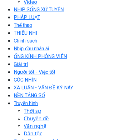
Video
NHỊP SỐNG XỨ TUYÊN
PHÁP LUẬT
Thể thao
THIẾU NHI
Chính sách
Nhịp cầu nhân ái
ỐNG KÍNH PHÓNG VIÊN
Giải trí
Người tốt - Việc tốt
GÓC NHÌN
XÃ LUẬN - VẤN ĐỀ KỲ NÀY
NỀN TẢNG SỐ
Truyền hình
Thời sự
Chuyên đề
Văn nghệ
Dân tộc