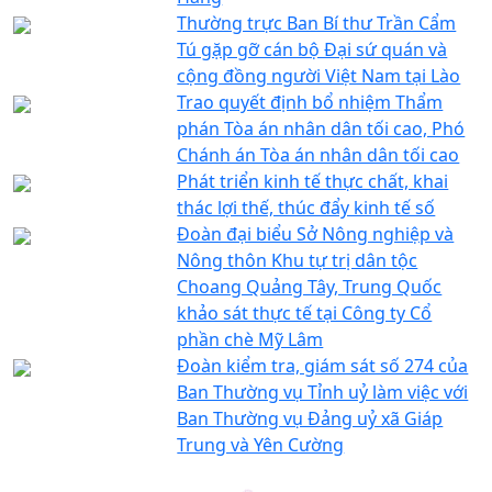
Thường trực Ban Bí thư Trần Cẩm
Tú gặp gỡ cán bộ Đại sứ quán và
cộng đồng người Việt Nam tại Lào
Trao quyết định bổ nhiệm Thẩm
phán Tòa án nhân dân tối cao, Phó
Chánh án Tòa án nhân dân tối cao
Phát triển kinh tế thực chất, khai
thác lợi thế, thúc đẩy kinh tế số
Đoàn đại biểu Sở Nông nghiệp và
Nông thôn Khu tự trị dân tộc
Choang Quảng Tây, Trung Quốc
khảo sát thực tế tại Công ty Cổ
phần chè Mỹ Lâm
Đoàn kiểm tra, giám sát số 274 của
Ban Thường vụ Tỉnh uỷ làm việc với
Ban Thường vụ Đảng uỷ xã Giáp
Trung và Yên Cường