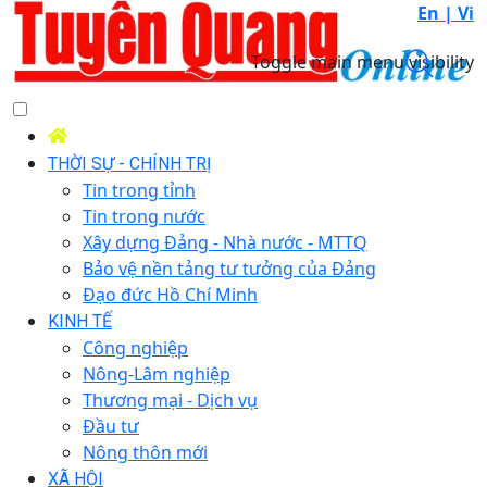
En |
Vi
Toggle main menu visibility
THỜI SỰ - CHÍNH TRỊ
Tin trong tỉnh
Tin trong nước
Xây dựng Đảng - Nhà nước - MTTQ
Bảo vệ nền tảng tư tưởng của Đảng
Đạo đức Hồ Chí Minh
KINH TẾ
Công nghiệp
Nông-Lâm nghiệp
Thương mại - Dịch vụ
Đầu tư
Nông thôn mới
XÃ HỘI