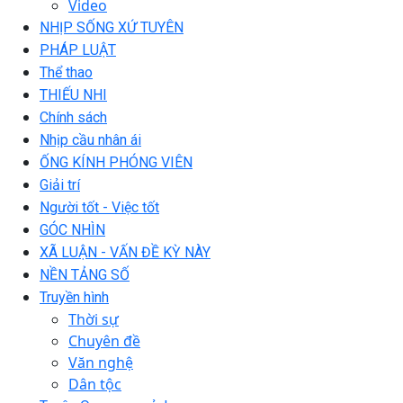
Video
NHỊP SỐNG XỨ TUYÊN
PHÁP LUẬT
Thể thao
THIẾU NHI
Chính sách
Nhịp cầu nhân ái
ỐNG KÍNH PHÓNG VIÊN
Giải trí
Người tốt - Việc tốt
GÓC NHÌN
XÃ LUẬN - VẤN ĐỀ KỲ NÀY
NỀN TẢNG SỐ
Truyền hình
Thời sự
Chuyên đề
Văn nghệ
Dân tộc