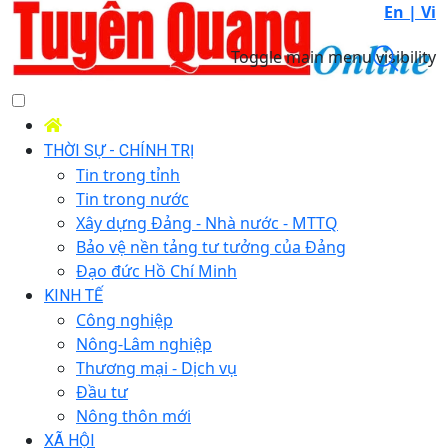
En |
Vi
Toggle main menu visibility
THỜI SỰ - CHÍNH TRỊ
Tin trong tỉnh
Tin trong nước
Xây dựng Đảng - Nhà nước - MTTQ
Bảo vệ nền tảng tư tưởng của Đảng
Đạo đức Hồ Chí Minh
KINH TẾ
Công nghiệp
Nông-Lâm nghiệp
Thương mại - Dịch vụ
Đầu tư
Nông thôn mới
XÃ HỘI