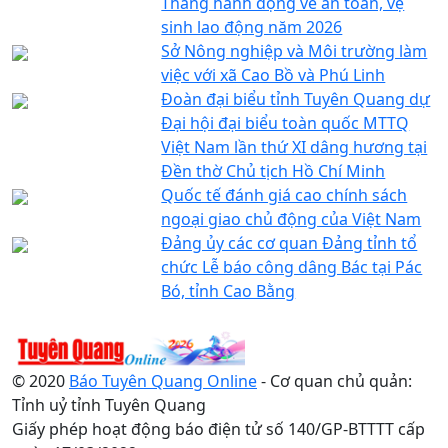
Tháng hành động về an toàn, vệ
sinh lao động năm 2026
Sở Nông nghiệp và Môi trường làm
việc với xã Cao Bồ và Phú Linh
Đoàn đại biểu tỉnh Tuyên Quang dự
Đại hội đại biểu toàn quốc MTTQ
Việt Nam lần thứ XI dâng hương tại
Đền thờ Chủ tịch Hồ Chí Minh
Quốc tế đánh giá cao chính sách
ngoại giao chủ động của Việt Nam
Đảng ủy các cơ quan Đảng tỉnh tổ
chức Lễ báo công dâng Bác tại Pác
Bó, tỉnh Cao Bằng
© 2020
Báo Tuyên Quang Online
- Cơ quan chủ quản:
Tỉnh uỷ tỉnh Tuyên Quang
Giấy phép hoạt động báo điện tử số 140/GP-BTTTT cấp