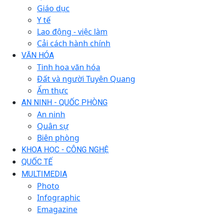
Giáo dục
Y tế
Lao động - việc làm
Cải cách hành chính
VĂN HÓA
Tinh hoa văn hóa
Đất và người Tuyên Quang
Ẩm thực
AN NINH - QUỐC PHÒNG
An ninh
Quân sự
Biên phòng
KHOA HỌC - CÔNG NGHỆ
QUỐC TẾ
MULTIMEDIA
Photo
Infographic
Emagazine