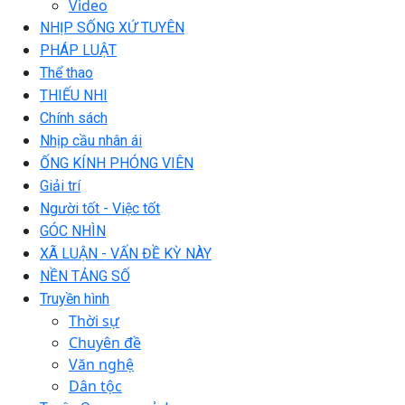
Video
NHỊP SỐNG XỨ TUYÊN
PHÁP LUẬT
Thể thao
THIẾU NHI
Chính sách
Nhịp cầu nhân ái
ỐNG KÍNH PHÓNG VIÊN
Giải trí
Người tốt - Việc tốt
GÓC NHÌN
XÃ LUẬN - VẤN ĐỀ KỲ NÀY
NỀN TẢNG SỐ
Truyền hình
Thời sự
Chuyên đề
Văn nghệ
Dân tộc