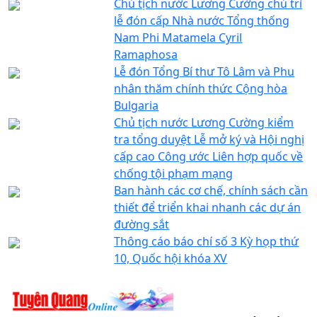
Chủ tịch nước Lương Cường chủ trì
lễ đón cấp Nhà nước Tổng thống
Nam Phi Matamela Cyril
Ramaphosa
Lễ đón Tổng Bí thư Tô Lâm và Phu
nhân thăm chính thức Cộng hòa
Bulgaria
Chủ tịch nước Lương Cường kiểm
tra tổng duyệt Lễ mở ký và Hội nghị
cấp cao Công ước Liên hợp quốc về
chống tội phạm mạng
Ban hành các cơ chế, chính sách cần
thiết để triển khai nhanh các dự án
đường sắt
Thông cáo báo chí số 3 Kỳ họp thứ
10, Quốc hội khóa XV