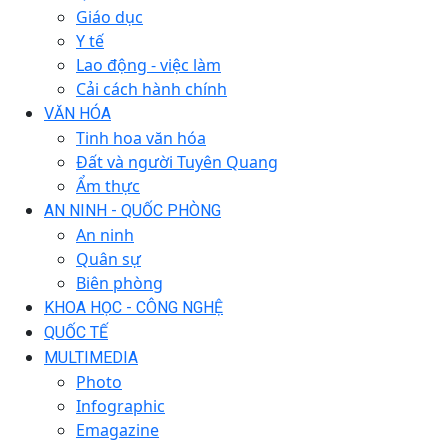
Giáo dục
Y tế
Lao động - việc làm
Cải cách hành chính
VĂN HÓA
Tinh hoa văn hóa
Đất và người Tuyên Quang
Ẩm thực
AN NINH - QUỐC PHÒNG
An ninh
Quân sự
Biên phòng
KHOA HỌC - CÔNG NGHỆ
QUỐC TẾ
MULTIMEDIA
Photo
Infographic
Emagazine