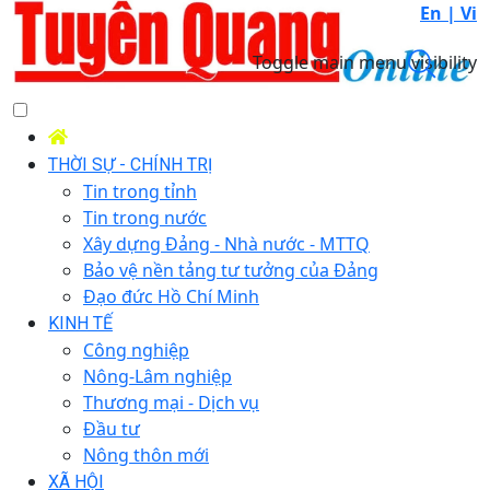
En |
Vi
Toggle main menu visibility
THỜI SỰ - CHÍNH TRỊ
Tin trong tỉnh
Tin trong nước
Xây dựng Đảng - Nhà nước - MTTQ
Bảo vệ nền tảng tư tưởng của Đảng
Đạo đức Hồ Chí Minh
KINH TẾ
Công nghiệp
Nông-Lâm nghiệp
Thương mại - Dịch vụ
Đầu tư
Nông thôn mới
XÃ HỘI