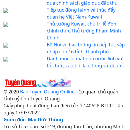
quả chính sách giáo dục đặc thù
Tiếp tục đồng hành và thúc đẩy
quan hệ Việt Nam-Kuwait
Thủ tướng Kuwait chủ trì lễ đón
chính thức Thủ tướng Phạm Minh
Chính
Bộ Nội vụ bác thông tin tiếp tục sáp
nhập còn 16 tỉnh, thành phố
Danh mục bí mật nhà nước lĩnh vực
tổ chức, cán bộ, lao động và xã hội
© 2020
Báo Tuyên Quang Online
- Cơ quan chủ quản:
Tỉnh uỷ tỉnh Tuyên Quang
Giấy phép hoạt động báo điện tử số 140/GP-BTTTT cấp
ngày 17/03/2022
Giám đốc: Mai Đức Thông
Trụ sở Tòa soạn: Số 219, đường Tân Trào, phường Minh