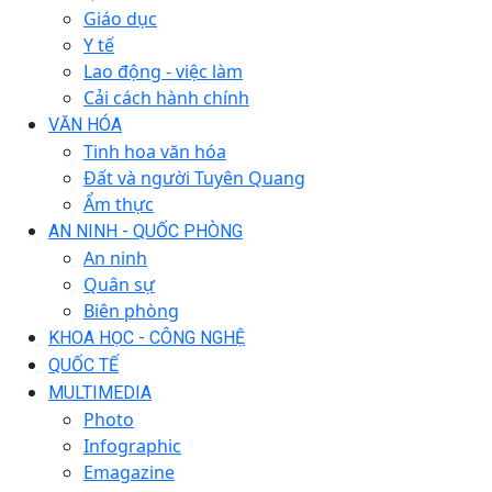
Giáo dục
Y tế
Lao động - việc làm
Cải cách hành chính
VĂN HÓA
Tinh hoa văn hóa
Đất và người Tuyên Quang
Ẩm thực
AN NINH - QUỐC PHÒNG
An ninh
Quân sự
Biên phòng
KHOA HỌC - CÔNG NGHỆ
QUỐC TẾ
MULTIMEDIA
Photo
Infographic
Emagazine