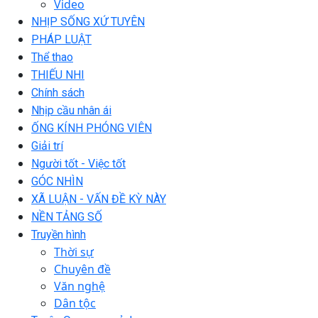
Video
NHỊP SỐNG XỨ TUYÊN
PHÁP LUẬT
Thể thao
THIẾU NHI
Chính sách
Nhịp cầu nhân ái
ỐNG KÍNH PHÓNG VIÊN
Giải trí
Người tốt - Việc tốt
GÓC NHÌN
XÃ LUẬN - VẤN ĐỀ KỲ NÀY
NỀN TẢNG SỐ
Truyền hình
Thời sự
Chuyên đề
Văn nghệ
Dân tộc