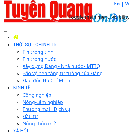
En |
Vi
Toggle main menu visibility
THỜI SỰ - CHÍNH TRỊ
Tin trong tỉnh
Tin trong nước
Xây dựng Đảng - Nhà nước - MTTQ
Bảo vệ nền tảng tư tưởng của Đảng
Đạo đức Hồ Chí Minh
KINH TẾ
Công nghiệp
Nông-Lâm nghiệp
Thương mại - Dịch vụ
Đầu tư
Nông thôn mới
XÃ HỘI