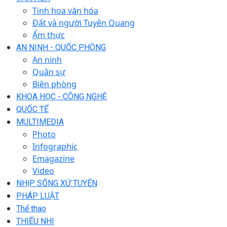
Tinh hoa văn hóa
Đất và người Tuyên Quang
Ẩm thực
AN NINH - QUỐC PHÒNG
An ninh
Quân sự
Biên phòng
KHOA HỌC - CÔNG NGHỆ
QUỐC TẾ
MULTIMEDIA
Photo
Infographic
Emagazine
Video
NHỊP SỐNG XỨ TUYÊN
PHÁP LUẬT
Thể thao
THIẾU NHI