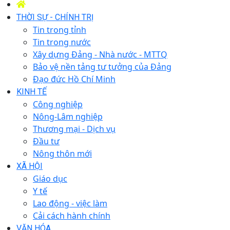
THỜI SỰ - CHÍNH TRỊ
Tin trong tỉnh
Tin trong nước
Xây dựng Đảng - Nhà nước - MTTQ
Bảo vệ nền tảng tư tưởng của Đảng
Đạo đức Hồ Chí Minh
KINH TẾ
Công nghiệp
Nông-Lâm nghiệp
Thương mại - Dịch vụ
Đầu tư
Nông thôn mới
XÃ HỘI
Giáo dục
Y tế
Lao động - việc làm
Cải cách hành chính
VĂN HÓA