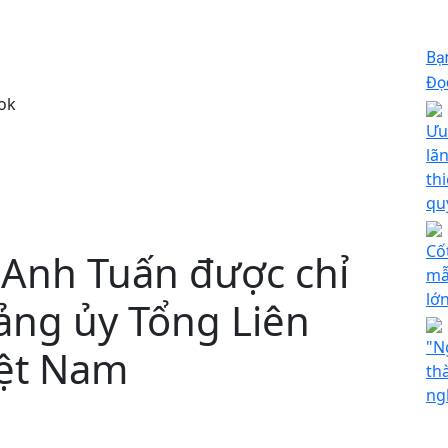
Bạ
Đọc
ok
Ưu
lã
th
qu
Cốt
Anh Tuấn được chỉ
mẫ
lớ
ảng ủy Tổng Liên
"N
iệt Nam
th
ng