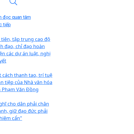
n đọc quan tâm
 tiếp
 tiên, tập trung cao độ
nh đạo, chỉ đạo hoàn
iện các dự án luật, nghị
yết
 cách thanh tao, trí tuệ
n tiệp của Nhà văn hóa
n Phạm Văn Đồng
ghĩ cho dân phải chân
ành, giữ đạo đức phải
hiêm cẩn"