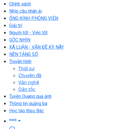
Chính sách
Nhịp cầu nhân ái
ỐNG KÍNH PHÓNG VIÊN
Giải trí
Người tốt - Việc tốt
GÓC NHÌN
XÃ LUẬN - VẤN ĐỀ KỲ NÀY
NỀN TẢNG SỐ
Truyền hình
Thời sự
Chuyên đề
Văn nghệ
Dân tộc
Tuyên Quang qua ảnh
Thông tin quảng bá
Học tập theo Bác