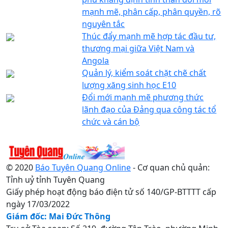
mạnh mẽ, phân cấp, phân quyền, rõ
nguyên tắc
Thúc đẩy mạnh mẽ hợp tác đầu tư,
thương mại giữa Việt Nam và
Angola
Quản lý, kiểm soát chặt chẽ chất
lượng xăng sinh học E10
Đổi mới mạnh mẽ phương thức
lãnh đạo của Đảng qua công tác tổ
chức và cán bộ
© 2020
Báo Tuyên Quang Online
- Cơ quan chủ quản:
Tỉnh uỷ tỉnh Tuyên Quang
Giấy phép hoạt động báo điện tử số 140/GP-BTTTT cấp
ngày 17/03/2022
Giám đốc: Mai Đức Thông