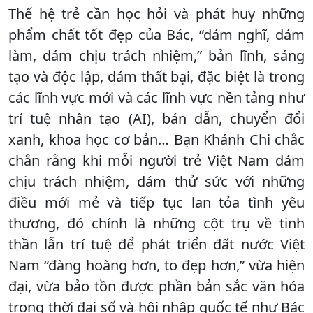
Thế hệ trẻ cần học hỏi và phát huy những
phẩm chất tốt đẹp của Bác, “dám nghĩ, dám
làm, dám chịu trách nhiệm,” bản lĩnh, sáng
tạo và độc lập, dám thất bại, đặc biệt là trong
các lĩnh vực mới và các lĩnh vực nền tảng như
trí tuệ nhân tạo (AI), bán dẫn, chuyển đổi
xanh, khoa học cơ bản… Bạn Khánh Chi chắc
chắn rằng khi mỗi người trẻ Việt Nam dám
chịu trách nhiệm, dám thử sức với những
điều mới mẻ và tiếp tục lan tỏa tình yêu
thương, đó chính là những cột trụ về tinh
thần lẫn trí tuệ để phát triển đất nước Việt
Nam “đàng hoàng hơn, to đẹp hơn,” vừa hiện
đại, vừa bảo tồn được phần bản sắc văn hóa
trong thời đại số và hội nhập quốc tế như Bác