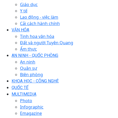
Giáo dục
Y tế
Lao động - việc làm
Cải cách hành chính
VĂN HÓA
Tinh hoa văn hóa
Đất và người Tuyên Quang
Ẩm thực
AN NINH - QUỐC PHÒNG
An ninh
Quân sự
Biên phòng
KHOA HỌC - CÔNG NGHỆ
QUỐC TẾ
MULTIMEDIA
Photo
Infographic
Emagazine