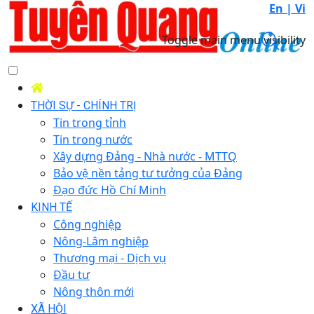
En |
Vi
Toggle main menu visibility
THỜI SỰ - CHÍNH TRỊ
Tin trong tỉnh
Tin trong nước
Xây dựng Đảng - Nhà nước - MTTQ
Bảo vệ nền tảng tư tưởng của Đảng
Đạo đức Hồ Chí Minh
KINH TẾ
Công nghiệp
Nông-Lâm nghiệp
Thương mại - Dịch vụ
Đầu tư
Nông thôn mới
XÃ HỘI