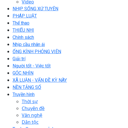
Video
NHỊP SỐNG XỨ TUYÊN
PHÁP LUẬT
Thể thao
THIẾU NHI
Chính sách
Nhịp cầu nhân ái
ỐNG KÍNH PHÓNG VIÊN
Giải trí
Người tốt - Việc tốt
GÓC NHÌN
XÃ LUẬN - VẤN ĐỀ KỲ NÀY
NỀN TẢNG SỐ
Truyền hình
Thời sự
Chuyên đề
Văn nghệ
Dân tộc