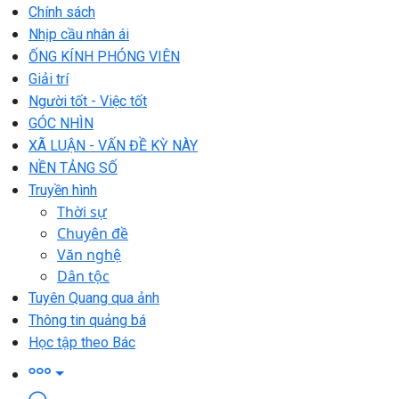
Chính sách
Nhịp cầu nhân ái
ỐNG KÍNH PHÓNG VIÊN
Giải trí
Người tốt - Việc tốt
GÓC NHÌN
XÃ LUẬN - VẤN ĐỀ KỲ NÀY
NỀN TẢNG SỐ
Truyền hình
Thời sự
Chuyên đề
Văn nghệ
Dân tộc
Tuyên Quang qua ảnh
Thông tin quảng bá
Học tập theo Bác