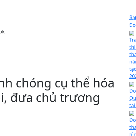
Bạ
Đọc
ok
Tr
th
th
nă
tạ
20
nh chóng cụ thể hóa
Đo
i, đưa chủ trương
Qu
tại
Đo
th
hì