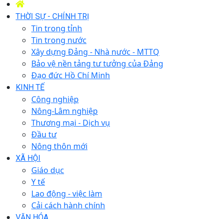
THỜI SỰ - CHÍNH TRỊ
Tin trong tỉnh
Tin trong nước
Xây dựng Đảng - Nhà nước - MTTQ
Bảo vệ nền tảng tư tưởng của Đảng
Đạo đức Hồ Chí Minh
KINH TẾ
Công nghiệp
Nông-Lâm nghiệp
Thương mại - Dịch vụ
Đầu tư
Nông thôn mới
XÃ HỘI
Giáo dục
Y tế
Lao động - việc làm
Cải cách hành chính
VĂN HÓA