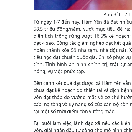
Phó Bí thư T
Từ ngày 1-7 đến nay, Hàm Yên đã đạt nhiều
58,5 triệu đồng/năm, vượt mục tiêu đề ra;
diện tích trồng rừng vượt 16,5% kế hoạch
đạt 4 sao. Công tác giảm nghèo đạt kết quả 
hoàn thành xóa 59 nhà tạm, nhà dột nát. 
tiểu học đạt chuẩn quốc gia. Chỉ số phục v
tỉnh. Tình hình an ninh chính trị, trật tự
nóng, vụ việc phức tạp.
Bên cạnh kết quả đạt được, xã Hàm Yên vẫn
chưa đạt kế hoạch do thiên tai và dịch bệnh; 
vốn đạt thấp do vướng mắc về cơ chế hướ
cấp; hạ tầng và kỹ năng số của cán bộ còn hạ
tại một số thời điểm còn vướng mắc…
Tại buổi làm việc, lãnh đạo xã nêu các kiế
vốn, giải ngân đầu tư công cho mô hình chín