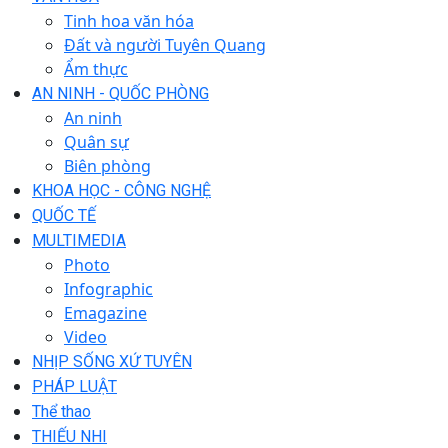
Tinh hoa văn hóa
Đất và người Tuyên Quang
Ẩm thực
AN NINH - QUỐC PHÒNG
An ninh
Quân sự
Biên phòng
KHOA HỌC - CÔNG NGHỆ
QUỐC TẾ
MULTIMEDIA
Photo
Infographic
Emagazine
Video
NHỊP SỐNG XỨ TUYÊN
PHÁP LUẬT
Thể thao
THIẾU NHI