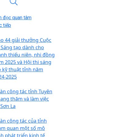
n đọc quan tâm
 tiếp
ao 44 giải thưởng Cuộc
i Sáng tạo dành cho
anh thiếu niên, nhi đồng
m 2025 và Hội thi sáng
o kỹ thuật tỉnh năm
24-2025
àn công tác tỉnh Tuyên
ang thăm và làm việc
 Sơn La
àn công tác của tỉnh
am quan một số mô
nh phát triển kinh tế