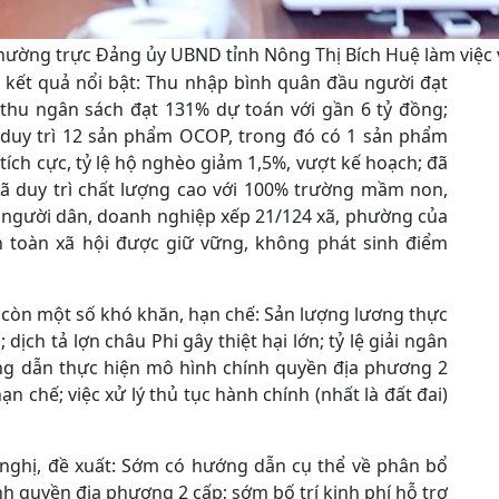
hường trực Đảng ủy UBND tỉnh Nông Thị Bích Huệ làm việc 
 kết quả nổi bật: Thu nhập bình quân đầu người đạt
 thu ngân sách đạt 131% dự toán với gần 6 tỷ đồng;
; duy trì 12 sản phẩm OCOP, trong đó có 1 sản phẩm
tích cực, tỷ lệ hộ nghèo giảm 1,5%, vượt kế hoạch; đã
Xã duy trì chất lượng cao với 100% trường mầm non,
ụ người dân, doanh nghiệp xếp 21/124 xã, phường của
 an toàn xã hội được giữ vững, không phát sinh điểm
 còn một số khó khăn, hạn chế: Sản lượng lương thực
dịch tả lợn châu Phi gây thiệt hại lớn; tỷ lệ giải ngân
ng dẫn thực hiện mô hình chính quyền địa phương 2
n chế; việc xử lý thủ tục hành chính (nhất là đất đai)
n nghị, đề xuất: Sớm có hướng dẫn cụ thể về phân bổ
h quyền địa phương 2 cấp; sớm bố trí kinh phí hỗ trợ