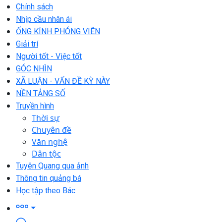
Chính sách
Nhịp cầu nhân ái
ỐNG KÍNH PHÓNG VIÊN
Giải trí
Người tốt - Việc tốt
GÓC NHÌN
XÃ LUẬN - VẤN ĐỀ KỲ NÀY
NỀN TẢNG SỐ
Truyền hình
Thời sự
Chuyên đề
Văn nghệ
Dân tộc
Tuyên Quang qua ảnh
Thông tin quảng bá
Học tập theo Bác