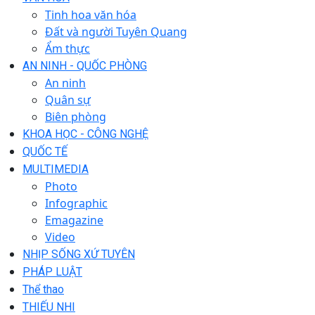
Tinh hoa văn hóa
Đất và người Tuyên Quang
Ẩm thực
AN NINH - QUỐC PHÒNG
An ninh
Quân sự
Biên phòng
KHOA HỌC - CÔNG NGHỆ
QUỐC TẾ
MULTIMEDIA
Photo
Infographic
Emagazine
Video
NHỊP SỐNG XỨ TUYÊN
PHÁP LUẬT
Thể thao
THIẾU NHI