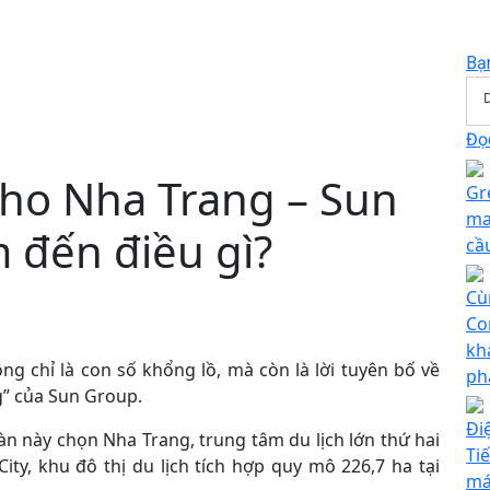
Bạ
Đọc
cho Nha Trang – Sun
Gr
may
đến điều gì?
cầ
Cù
Co
kh
ng chỉ là con số khổng lồ, mà còn là lời tuyên bố về
ph
ng” của Sun Group.
Đi
n này chọn Nha Trang, trung tâm du lịch lớn thứ hai
Ti
ty, khu đô thị du lịch tích hợp quy mô 226,7 ha tại
má