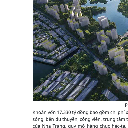
P
Khoản vốn 17.330 tỷ đồng bao gồm chi phí 
sông, bến du thuyền, công viên, trung tâm t
của Nha Trang, quy mô hàng chục héc-ta, 