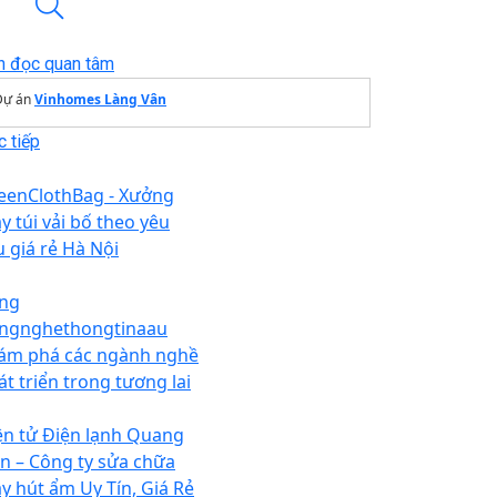
n đọc quan tâm
Dự án
Vinhomes Làng Vân
 tiếp
eenClothBag - Xưởng
 túi vải bố theo yêu
u giá rẻ Hà Nội
ng
ngnghethongtinaau
ám phá các ngành nghề
át triển trong tương lai
ện tử Điện lạnh Quang
ến – Công ty sửa chữa
y hút ẩm Uy Tín, Giá Rẻ