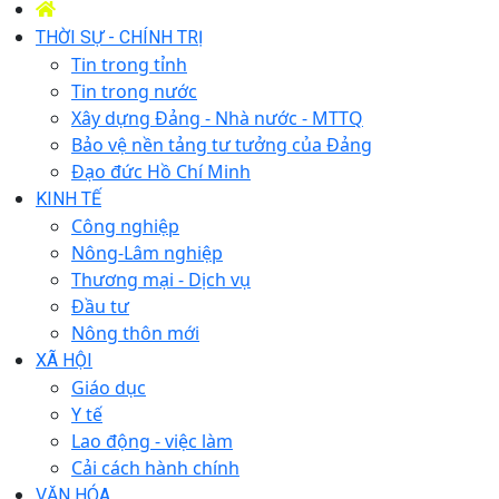
THỜI SỰ - CHÍNH TRỊ
Tin trong tỉnh
Tin trong nước
Xây dựng Đảng - Nhà nước - MTTQ
Bảo vệ nền tảng tư tưởng của Đảng
Đạo đức Hồ Chí Minh
KINH TẾ
Công nghiệp
Nông-Lâm nghiệp
Thương mại - Dịch vụ
Đầu tư
Nông thôn mới
XÃ HỘI
Giáo dục
Y tế
Lao động - việc làm
Cải cách hành chính
VĂN HÓA