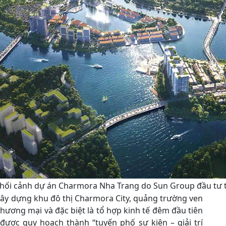
hối cảnh dự án Charmora Nha Trang do Sun Group đầu tư t
xây dựng khu đô thị Charmora City, quảng trường ven
hương mại và đặc biệt là tổ hợp kinh tế đêm đầu tiên
được quy hoạch thành “tuyến phố sự kiện – giải trí