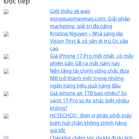
Đọc tiếp
Giới thiệu về web
vongquaymayman.com: Giải pháp
marketing, giải trí đa năng
Kristine Nguyen – Nhà sáng lập
Vision First & cố vấn di trú Úc cấp
cao
Giá iPhone 17 Pro mới nhất, có mấy
phiên bản GB ra mắt năm nay
Nền tảng tài chính vững chắc đưa
MB trở thành một trong những
ngân hàng hiệu quả hàng đầu
Giá iphone air 1TB bao nhiêu? So
sánh 17 Pro vs Air khác biệt nhiều
không?
HCTECHCO - Đơn vị phân phối máy
bơm hút chân không chính hãng
giá tốt
Checklist chăm sóc da khi đi du lịch