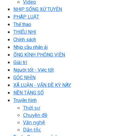
Video
NHỊP SỐNG XỨ TUYÊN
PHÁP LUẬT
Thể thao
THIẾU NHI
Chính sách
Nhịp cầu nhân ái
ỐNG KÍNH PHÓNG VIÊN
Giải trí
Người tốt - Việc tốt
GÓC NHÌN
XÃ LUẬN - VẤN ĐỀ KỲ NÀY
NỀN TẢNG SỐ
Truyền hình
Thời sự
Chuyên đề
Văn nghệ
Dân tộc