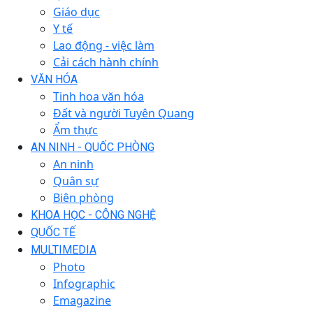
Giáo dục
Y tế
Lao động - việc làm
Cải cách hành chính
VĂN HÓA
Tinh hoa văn hóa
Đất và người Tuyên Quang
Ẩm thực
AN NINH - QUỐC PHÒNG
An ninh
Quân sự
Biên phòng
KHOA HỌC - CÔNG NGHỆ
QUỐC TẾ
MULTIMEDIA
Photo
Infographic
Emagazine