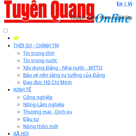
En |
Vi
Toggle main menu visibility
THỜI SỰ - CHÍNH TRỊ
Tin trong tỉnh
Tin trong nước
Xây dựng Đảng - Nhà nước - MTTQ
Bảo vệ nền tảng tư tưởng của Đảng
Đạo đức Hồ Chí Minh
KINH TẾ
Công nghiệp
Nông-Lâm nghiệp
Thương mại - Dịch vụ
Đầu tư
Nông thôn mới
XÃ HỘI