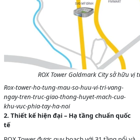
ROX Tower Goldmark City sở hữu vị t
Rox-tower-ho-tung-mau-so-huu-vi-tri-vang-
ngay-tren-truc-giao-thong-huyet-mach-cua-
khu-vuc-phia-tay-ha-noi
2. Thiết kế hiện đại – Hạ tầng chuẩn quốc
tế
ROX Tower được quy hoạch với 31 tầng nổi và