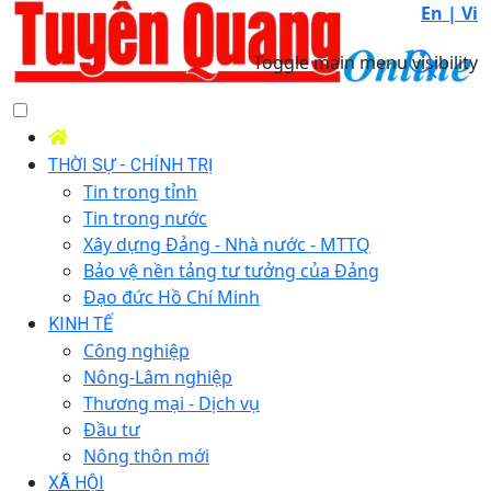
En |
Vi
Toggle main menu visibility
THỜI SỰ - CHÍNH TRỊ
Tin trong tỉnh
Tin trong nước
Xây dựng Đảng - Nhà nước - MTTQ
Bảo vệ nền tảng tư tưởng của Đảng
Đạo đức Hồ Chí Minh
KINH TẾ
Công nghiệp
Nông-Lâm nghiệp
Thương mại - Dịch vụ
Đầu tư
Nông thôn mới
XÃ HỘI