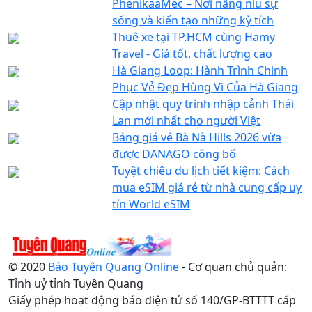
PhenikaaMec – Nơi nâng niu sự
sống và kiến tạo những kỳ tích
Thuê xe tại TP.HCM cùng Hamy
Travel - Giá tốt, chất lượng cao
Hà Giang Loop: Hành Trình Chinh
Phục Vẻ Đẹp Hùng Vĩ Của Hà Giang
Cập nhật quy trình nhập cảnh Thái
Lan mới nhất cho người Việt
Bảng giá vé Bà Nà Hills 2026 vừa
được DANAGO công bố
Tuyệt chiêu du lịch tiết kiệm: Cách
mua eSIM giá rẻ từ nhà cung cấp uy
tín World eSIM
© 2020
Báo Tuyên Quang Online
- Cơ quan chủ quản:
Tỉnh uỷ tỉnh Tuyên Quang
Giấy phép hoạt động báo điện tử số 140/GP-BTTTT cấp