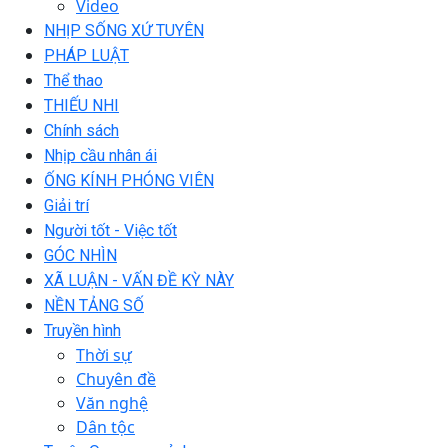
Video
NHỊP SỐNG XỨ TUYÊN
PHÁP LUẬT
Thể thao
THIẾU NHI
Chính sách
Nhịp cầu nhân ái
ỐNG KÍNH PHÓNG VIÊN
Giải trí
Người tốt - Việc tốt
GÓC NHÌN
XÃ LUẬN - VẤN ĐỀ KỲ NÀY
NỀN TẢNG SỐ
Truyền hình
Thời sự
Chuyên đề
Văn nghệ
Dân tộc