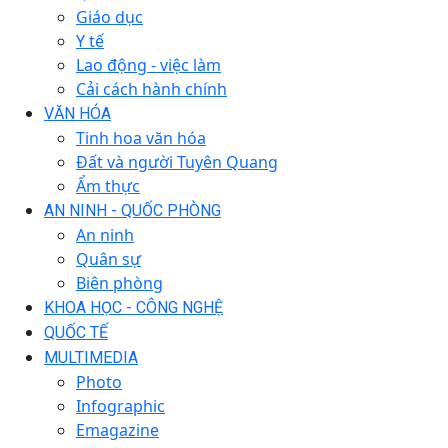
Giáo dục
Y tế
Lao động - việc làm
Cải cách hành chính
VĂN HÓA
Tinh hoa văn hóa
Đất và người Tuyên Quang
Ẩm thực
AN NINH - QUỐC PHÒNG
An ninh
Quân sự
Biên phòng
KHOA HỌC - CÔNG NGHỆ
QUỐC TẾ
MULTIMEDIA
Photo
Infographic
Emagazine