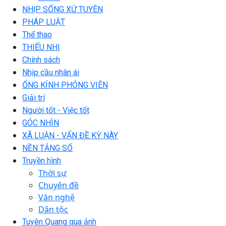
NHỊP SỐNG XỨ TUYÊN
PHÁP LUẬT
Thể thao
THIẾU NHI
Chính sách
Nhịp cầu nhân ái
ỐNG KÍNH PHÓNG VIÊN
Giải trí
Người tốt - Việc tốt
GÓC NHÌN
XÃ LUẬN - VẤN ĐỀ KỲ NÀY
NỀN TẢNG SỐ
Truyền hình
Thời sự
Chuyên đề
Văn nghệ
Dân tộc
Tuyên Quang qua ảnh