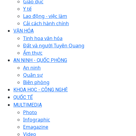
Giáo dục
Y tế
Lao động - việc làm
Cải cách hành chính
VĂN HÓA
Tinh hoa văn hóa
Đất và người Tuyên Quang
Ẩm thực
AN NINH - QUỐC PHÒNG
An ninh
Quân sự
Biên phòng
KHOA HỌC - CÔNG NGHỆ
QUỐC TẾ
MULTIMEDIA
Photo
Infographic
Emagazine
Video