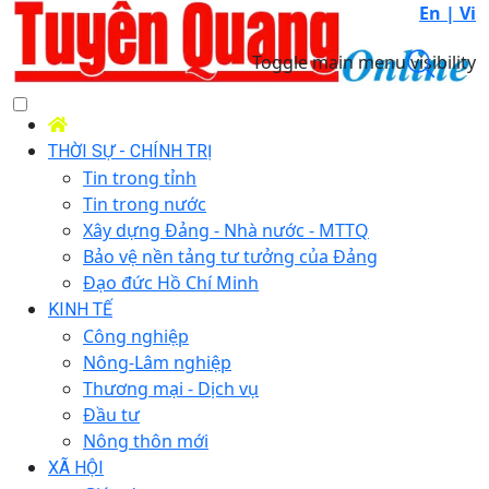
En |
Vi
Toggle main menu visibility
THỜI SỰ - CHÍNH TRỊ
Tin trong tỉnh
Tin trong nước
Xây dựng Đảng - Nhà nước - MTTQ
Bảo vệ nền tảng tư tưởng của Đảng
Đạo đức Hồ Chí Minh
KINH TẾ
Công nghiệp
Nông-Lâm nghiệp
Thương mại - Dịch vụ
Đầu tư
Nông thôn mới
XÃ HỘI