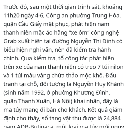
Trước đó, sau một thời gian trinh sát, khoảng
11h20 ngày 4-6, Công an phường Trung Hòa,
quận Cầu Giấy mật phục, phát hiện nam
thanh niên mặc áo hãng “xe ôm” công nghệ
Grab xuất hiện tại đường Nguyễn Thị Định có
biểu hiện nghi vấn, nên đã kiểm tra hành
chính. Qua kiểm tra, tổ công tác phát hiện
trên xe của nam thanh niên có treo 7 túi nilon
và 1 túi màu vàng chứa thảo mộc khô. Đấu
tranh tại chỗ, đối tượng là Nguyễn Huy Khánh
(sinh năm 1992, ở phường Khương Đình,
quận Thanh Xuân, Hà Nội) khai nhận, đây là
ma túy mang đi bán cho khách. Kết quả giám
định cho thấy, số tang vật thu được là 24,884
gam ADB-Butinaca, một loại ma túy mới nguy