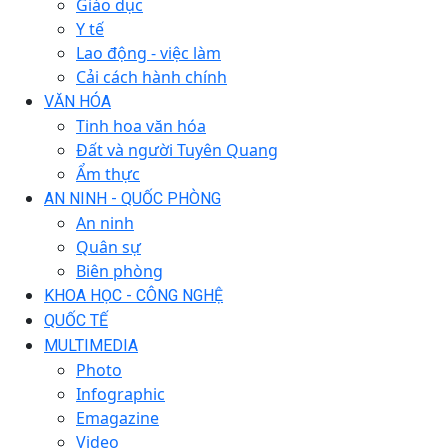
Giáo dục
Y tế
Lao động - việc làm
Cải cách hành chính
VĂN HÓA
Tinh hoa văn hóa
Đất và người Tuyên Quang
Ẩm thực
AN NINH - QUỐC PHÒNG
An ninh
Quân sự
Biên phòng
KHOA HỌC - CÔNG NGHỆ
QUỐC TẾ
MULTIMEDIA
Photo
Infographic
Emagazine
Video