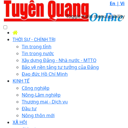
En |
Vi
Toggle main menu visibility
THỜI SỰ - CHÍNH TRỊ
Tin trong tỉnh
Tin trong nước
Xây dựng Đảng - Nhà nước - MTTQ
Bảo vệ nền tảng tư tưởng của Đảng
Đạo đức Hồ Chí Minh
KINH TẾ
Công nghiệp
Nông-Lâm nghiệp
Thương mại - Dịch vụ
Đầu tư
Nông thôn mới
XÃ HỘI