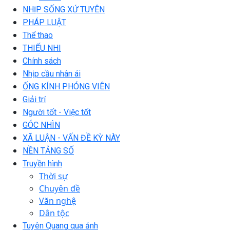
NHỊP SỐNG XỨ TUYÊN
PHÁP LUẬT
Thể thao
THIẾU NHI
Chính sách
Nhịp cầu nhân ái
ỐNG KÍNH PHÓNG VIÊN
Giải trí
Người tốt - Việc tốt
GÓC NHÌN
XÃ LUẬN - VẤN ĐỀ KỲ NÀY
NỀN TẢNG SỐ
Truyền hình
Thời sự
Chuyên đề
Văn nghệ
Dân tộc
Tuyên Quang qua ảnh